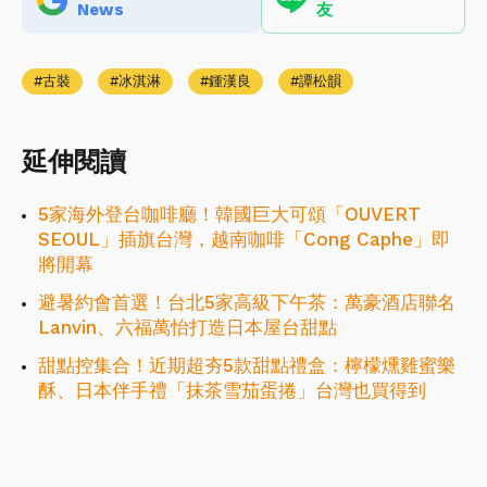
News
友
古裝
冰淇淋
鍾漢良
譚松韻
延伸閱讀
5家海外登台咖啡廳！韓國巨大可頌「OUVERT
SEOUL」插旗台灣，越南咖啡「Cong Caphe」即
將開幕
避暑約會首選！台北5家高級下午茶：萬豪酒店聯名
Lanvin、六福萬怡打造日本屋台甜點
甜點控集合！近期超夯5款甜點禮盒：檸檬燻雞蜜樂
酥、日本伴手禮「抹茶雪茄蛋捲」台灣也買得到