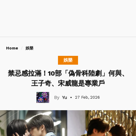
Home
娛樂
娛樂
禁忌感拉滿！10部「偽骨科陸劇」何與、
王子奇、宋威龍是專業戶
Yu
27 Feb, 2026