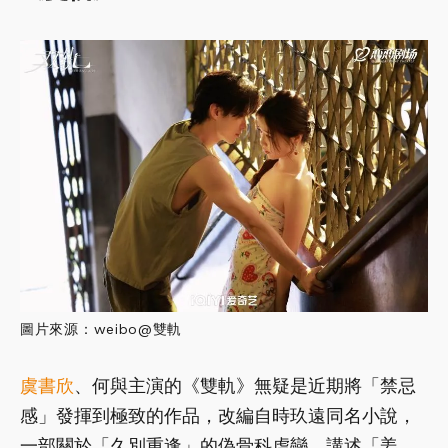
圖片來源：weibo@雙軌
虞書欣
、何與主演的《雙軌》無疑是近期將「禁忌
感」發揮到極致的作品，改編自時玖遠同名小說，
一部關於「久別重逢」的偽骨科虐戀。講述「姜