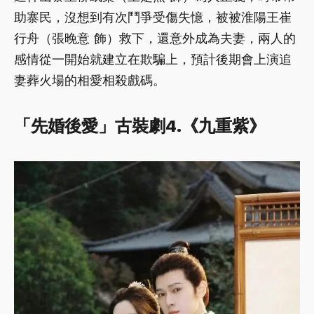
助寨民，沒想到有次鬥爭受傷失憶，被被淮陽王崔
行舟（張晚意 飾）救下，還意外成為夫妻，兩人的
感情從一開始就建立在欺騙上，預計後期會上演追
妻葬火場的相愛相殺戲碼。
「先婚後愛」古裝劇4.《九重紫》