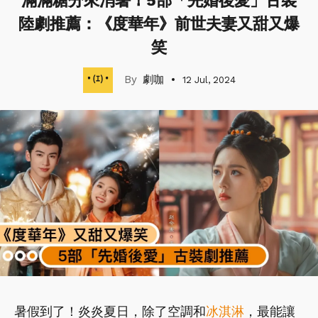
滿滿糖分來消暑！5部「先婚後愛」古裝
陸劇推薦：《度華年》前世夫妻又甜又爆
笑
劇咖
12 Jul, 2024
暑假到了！炎炎夏日，除了空調和
冰淇淋
，最能讓