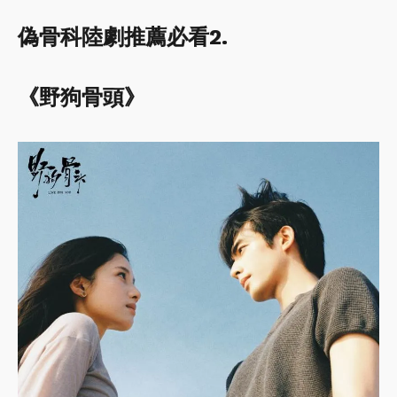
偽骨科陸劇推薦必看2.
《野狗骨頭》