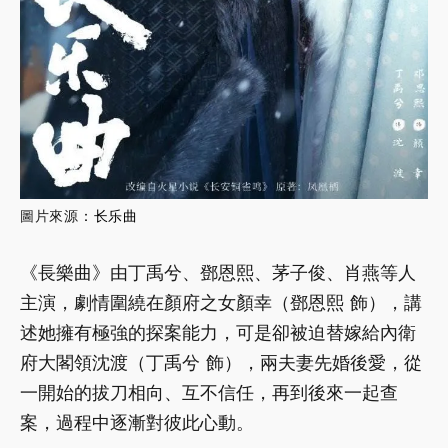
圖片來源
：
长乐曲
《長樂曲》由丁禹兮、鄧恩熙、茅子俊、肖燕等人
主演，劇情圍繞在顏府之女顏幸（鄧恩熙 飾），講
述她擁有極強的探案能力，可是卻被迫替嫁給內衛
府大閣領沈渡（丁禹兮 飾），兩夫妻先婚後愛，從
一開始的拔刀相向、互不信任，再到後來一起查
案，過程中逐漸對彼此心動。