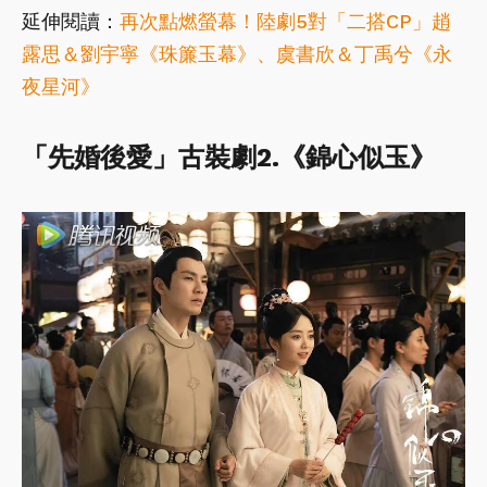
延伸閱讀：
再次點燃螢幕！陸劇5對「二搭CP」趙
露思＆劉宇寧《珠簾玉幕》、虞書欣＆丁禹兮《永
夜星河》
「先婚後愛」古裝劇2.《錦心似玉》