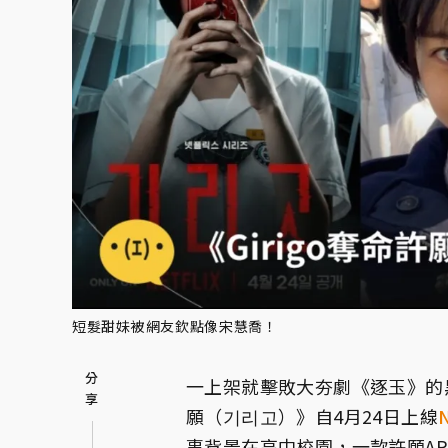
短髮甜妹被網友欽點像宋慧喬！
一上架就擊敗大夯劇《逐玉》的黑
願（기리고）》自4月24日上線
N
事背景在高中校園，一款許願A