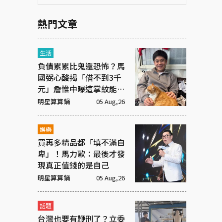
熱門文章
生活
負債累累比鬼還恐怖？馬
國弼心酸揭「借不到3千
元」詹惟中曝這掌紋能救
命！
明星算算鍋
05 Aug,26
娛樂
買再多精品都「填不滿自
卑」！馬力歐：最後才發
現真正值錢的是自己
明星算算鍋
05 Aug,26
話題
台灣也要有鞭刑了？立委