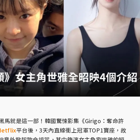
馬就是這一部！韓國驚悚影集《Girigo：奪命許
etflix
平台後，3天內直線衝上冠軍TOP1寶座，故
PP意外掀起致命詛咒，其中飾演女主角
劉世雅
的短