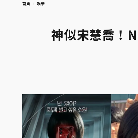
首頁
娛樂
神似宋慧喬！Ne