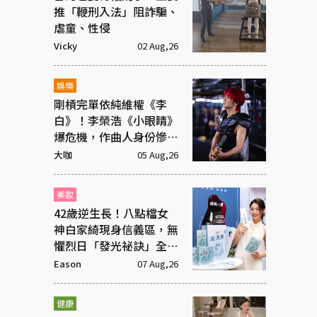
推「鞭刑入法」阻詐騙、
虐童、性侵
Vicky
02 Aug,26
娛樂
剛槓完單依純維權《李
白》！李榮浩《小眼睛》
爆危機，作曲人身份慘遭
抹去
大咖
05 Aug,26
美妝
42歲逆生長！八點檔女
神白家綺現身信義區，無
懼烈日「發光祕訣」全靠
這包
Eason
07 Aug,26
健康