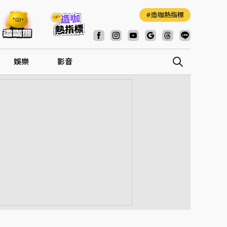
造咖熱指標
娛樂
影音