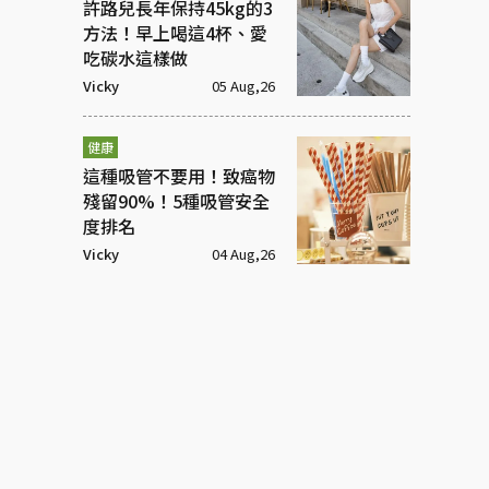
許路兒長年保持45kg的3
方法！早上喝這4杯、愛
吃碳水這樣做
Vicky
05 Aug,26
健康
這種吸管不要用！致癌物
殘留90%！5種吸管安全
度排名
Vicky
04 Aug,26