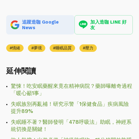
追蹤造咖 Google
加入造咖 LINE 好
News
友
情緒
夢境
睡眠品質
壓力
延伸閱讀
驚悚！吃安眠藥醒來竟在精神病院？藥師曝離奇過程
「暖心籲1事」
失眠族別再亂補！研究示警「1保健食品」疾病風險
提升89%
失眠睡不著？醫師發明「478呼吸法」助眠，神經系
統切換是關鍵！