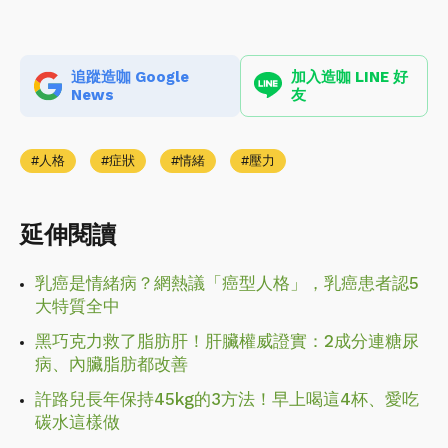
追蹤造咖 Google
加入造咖 LINE 好
News
友
人格
症狀
情緒
壓力
延伸閱讀
乳癌是情緒病？網熱議「癌型人格」，乳癌患者認5
大特質全中
黑巧克力救了脂肪肝！肝臟權威證實：2成分連糖尿
病、內臟脂肪都改善
許路兒長年保持45kg的3方法！早上喝這4杯、愛吃
碳水這樣做