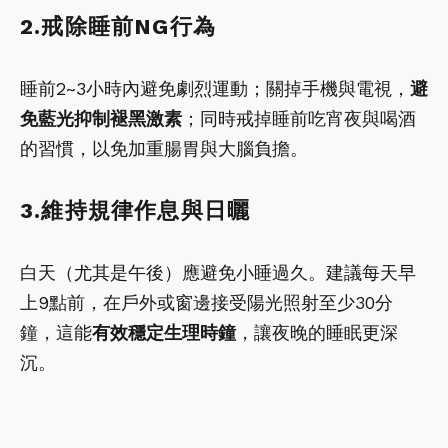
2.戒除睡前NG行為
睡前2~3小時內避免劇烈運動；關掉手機與電視，
避
免藍光抑制褪黑激素
；同時戒掉睡前吃宵夜與喝酒
的習慣，以免加重腸胃與大腦負擔。
3.維持規律作息與日曬
白天（尤其是午後）應避免小睡過久。建議每天早
上9點前，在戶外或窗邊接受陽光照射至少30分
鐘，這能
有效穩定生理時鐘
，讓夜晚的睡眠更深
沉。