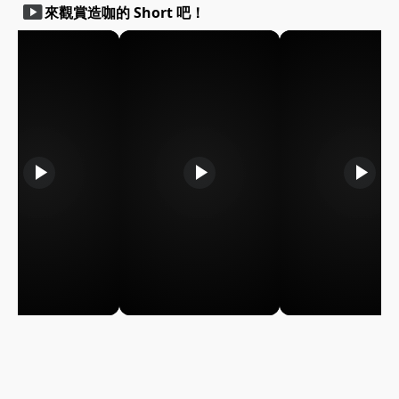
smart_display
來觀賞造咖的 Short 吧！
play_arrow
play_arrow
play_arrow