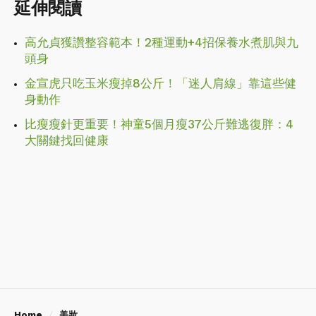
延伸閱讀
高允貞獲讚整容範本！2種運動+4招保養水煮肌與九
頭身
金宣虎只吃玉米瘦掉8公斤！「迷人肩線」靠這些健
身動作
比瘦瘦針更重要！神童5個月瘦37公斤難逃復胖：4
大關鍵找回健康
Home
美妝