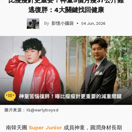
比瘦瘦針更重要！神童5個月瘦37公斤難
逃復胖：4大關鍵找回健康
影憶小腦袋
04 Jun, 2026
圖片來源：IG@earlyboysd
南韓天團
Super Junior
成員神童，圓潤身材長期