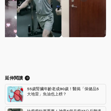
延伸閱讀
55歲腎臟年齡老成90歲！醫揭「保健品5
大地雷」魚油也上榜？