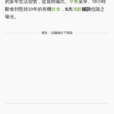
的多年生活習慣，從晨間儀式、
早餐
菜單、18小時
斷食到堅持20年的有機
飲食
，
5大
凍齡
秘訣
也隨之
曝光。
廣告 - 請繼續往下閱讀