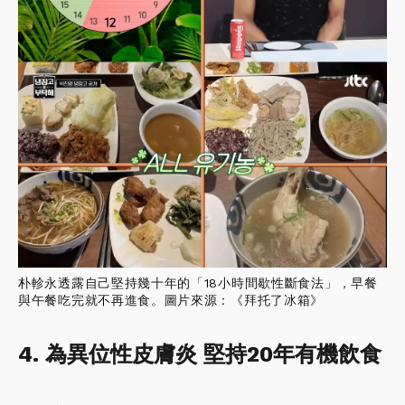
朴軫永透露自己堅持幾十年的「18小時間歇性斷食法」，早餐
與午餐吃完就不再進食。圖片來源：《拜托了冰箱》
4. 為異位性皮膚炎 堅持20年有機飲食