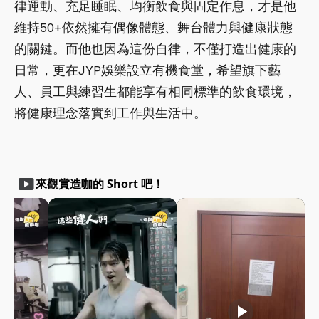
律運動、充足睡眠、均衡飲食與固定作息，才是他
維持50+依然擁有偶像體態、舞台體力與健康狀態
的關鍵。而他也因為這份自律，不僅打造出健康的
日常，更在JYP娛樂設立有機食堂，希望旗下藝
人、員工與練習生都能享有相同標準的飲食環境，
將健康理念落實到工作與生活中。
smart_display
來觀賞造咖的 Short 吧！
play_arrow
play_arrow