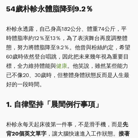
54歲朴軫永體脂降到9.2％
朴軫永透露，自己身高182公分、體重74公斤，平
時體脂率約12％至13％，為了表演舞台再度調整體
態，努力將體脂降至9.2％。他曾與粉絲約定，希望
60歲時依然登台唱跳，因此把未來幾年視為重要目
標，全力維持體能與
健康
。他笑說，雖然某些能力
已不像20、30歲時，但整體身體狀態反而是人生最
好的一段時間。
1. 自律堅持「晨間例行事項」
朴軫永每天起床後第一件事，不是滑手機，而是
先
背20個英文單字
，讓大腦快速進入工作狀態。
接著