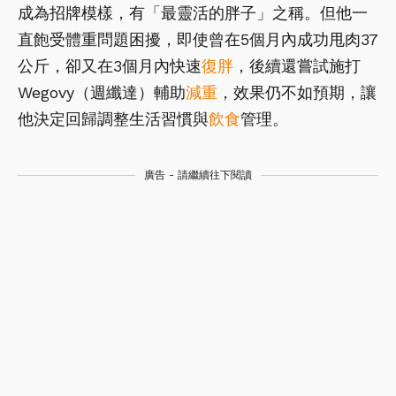
成為招牌模樣，有「最靈活的胖子」之稱。但他一
直飽受體重問題困擾，即使曾在5個月內成功甩肉37
公斤，卻又在3個月內快速
復胖
，後續還嘗試施打
Wegovy（週纖達）輔助
減重
，效果仍不如預期，讓
他決定回歸調整生活習慣與
飲食
管理。
廣告 - 請繼續往下閱讀