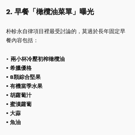
2. 早餐「橄欖油菜單」曝光
朴軫永自律項目裡最受討論的，莫過於長年固定早
餐內容包括：
•
兩小杯冷壓初榨橄欖油
• 希臘優格
• 8顆綜合堅果
• 有機當季水果
• 胡蘿蔔汁
• 蜜漬蘿蔔
• 大蒜
• 魚油