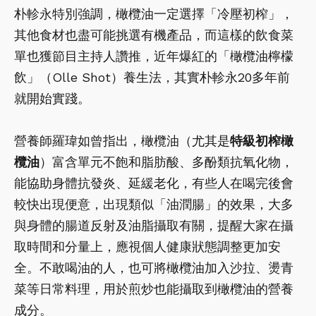
朴軫永特別強調，橄欖油一定選擇「冷壓初榨」，
其他食材也盡可能挑選有機產品，而這樣的飲食菜
單也獲節目主持人讚推，近年爆紅的「橄欖油檸檬
飲」（Olle Shot）養生法，其實朴軫永20多年前
就開始實踐。
營養師羅瑋如曾指出，橄欖油（尤其是
特級初榨橄
欖油
）富含單元不飽和脂肪酸、多酚類抗氧化物，
能協助身體抗發炎、延緩老化，有些人在喝完後會
較快出現便意，出現類似「油潤腸」的效果，大多
與身體的腸道反射及油脂攝取有關，提醒大家在攝
取時間和分量上，應視個人健康狀態調整更加安
全。不敢喝油的人，也可將橄欖油加入沙拉、燙青
菜等日常料理，用於煎炒也能攝取到橄欖油的營養
成分。