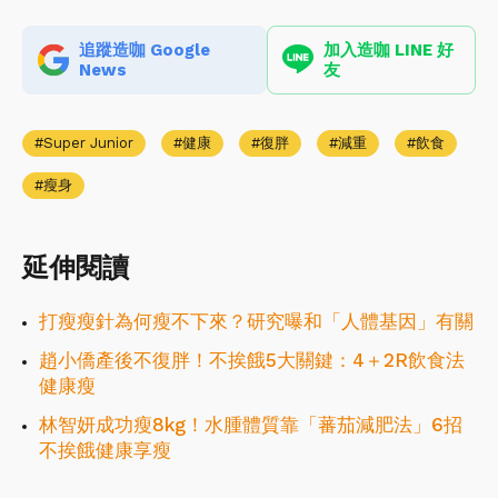
追蹤造咖 Google
加入造咖 LINE 好
News
友
Super Junior
健康
復胖
減重
飲食
瘦身
延伸閱讀
打瘦瘦針為何瘦不下來？研究曝和「人體基因」有關
趙小僑產後不復胖！不挨餓5大關鍵：4＋2R飲食法
健康瘦
林智妍成功瘦8kg！水腫體質靠「蕃茄減肥法」6招
不挨餓健康享瘦