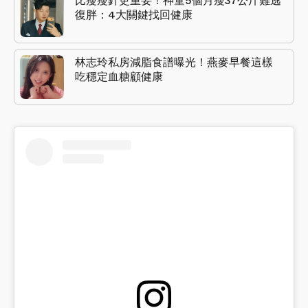
比瘦瘦針更重要！神童5個月瘦37公斤難逃
復胖：4大關鍵找回健康
林志玲私房減脂食譜曝光！燕麥早餐這樣
吃穩定血糖顧健康