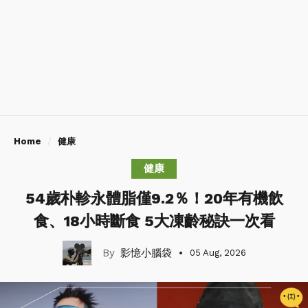
Home
健康
健康
54歲朴軫永體脂僅9.2％！20年有機飲
食、18小時斷食 5大凍齡秘訣一次看
影憶小腦袋
05 Aug, 2026