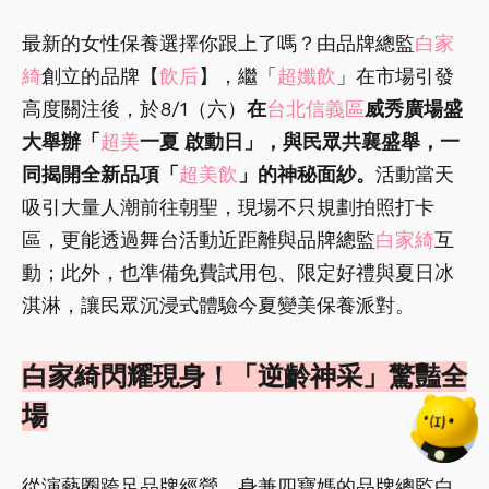
最新的女性保養選擇你跟上了嗎？由品牌總監
白家
綺
創立的品牌【
飲后
】，繼「
超孅飲
」在市場引發
高度關注後，於8/1（六）
在
台北信義區
威秀廣場盛
大舉辦「
超美
一夏 啟動日」，與民眾共襄盛舉，一
同揭開全新品項「
超美飲
」的神秘面紗。
活動當天
吸引大量人潮前往朝聖，現場不只規劃拍照打卡
區，更能透過舞台活動近距離與品牌總監
白家綺
互
動；此外，也準備免費試用包、限定好禮與夏日冰
淇淋，讓民眾沉浸式體驗今夏變美保養派對。
白家綺閃耀現身！「逆齡神采」驚豔全
場
從演藝圈跨足品牌經營，身兼四寶媽的品牌總監白