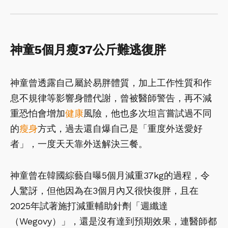
神童5個月瘦37公斤難逃復胖
神童曾透露自己屬於易胖體質，加上工作性質和作
息不規律等影響身體代謝，曾被醫師警告，再不減
重恐怕會增加
健康
風險，他也多次坦言嘗試過不同
的
瘦身
方式，過去還自爆自己是「重度外送愛好
者」，一度天天靠外送解決三餐。
神童曾在韓國綜藝自曝5個月減重37kg的過程，令
人驚訝，但他因為在3個月內又很快復胖，且在
2025年試著施打減重輔助針劑「週纖達
（Wegovy）」，還是沒有達到預期效果，連醫師都