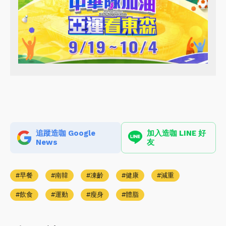
追蹤造咖 Google
加入造咖 LINE 好
News
友
早餐
南韓
凍齡
健康
減重
飲食
運動
瘦身
體脂