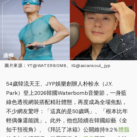
圖片來源：YT@WATERBOMB、IG@asiansoul_jyp
54歲韓流天王、JYP娛樂創辦人朴軫永（J.Y.
Park）登上2026韓國Waterbomb音樂節，一身藍
綠色透視網裝搭配精壯體態，再度成為全場焦點，
不少網友驚呼：「這真的是50歲嗎」、「根本比年
輕偶像還能跳」。此外，他也陸續在韓國綜藝《全
知干預視角》、《拜託了冰箱》公開維持9.2％
體脂