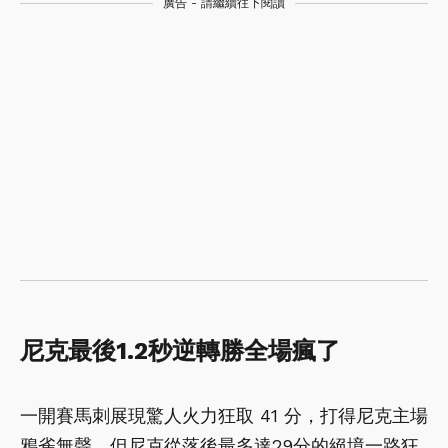
廣告 - 請繼續往下閱讀
尼克最後1.2秒逆轉勝全場瘋了
一開賽馬刺展現驚人火力狂取 41 分，打得尼克主場
鴉雀無聲，但尼克從落後最多達29分的絕境一路狂