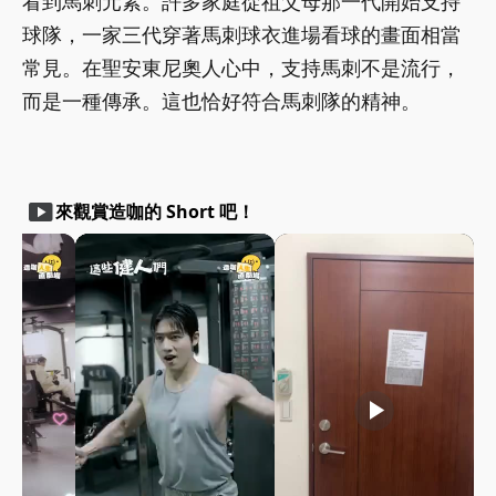
看到馬刺元素。許多家庭從祖父母那一代開始支持
球隊，一家三代穿著馬刺球衣進場看球的畫面相當
常見。在聖安東尼奧人心中，支持馬刺不是流行，
而是一種傳承。這也恰好符合馬刺隊的精神。
smart_display
來觀賞造咖的 Short 吧！
play_arrow
play_arrow