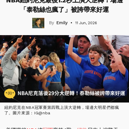
NBA紐約尼克最後1.2秒上演大逆轉！場邊
「泰勒絲也瘋了」被誇帶來好運
Emily
11 Jun, 2026
紐約尼克在NBA冠軍賽第四戰上演大逆轉，場邊大明星們都瘋
了。圖片來源：IG@nba