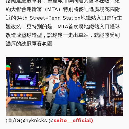
路闖進總冠軍賽，整座城市瞬間陷入籃球狂熱。紐
約大都會運輸署（MTA）特別將麥迪遜廣場花園附
近的34th Street–Penn Station地鐵站入口進行主
題改裝，更特別的是，MTA首次將地鐵站入口燈球
改造成籃球造型，讓球迷一走出車站，就能感受到
濃厚的總冠軍賽氛圍。
(圖/IG@nyknicks @
seito__official)