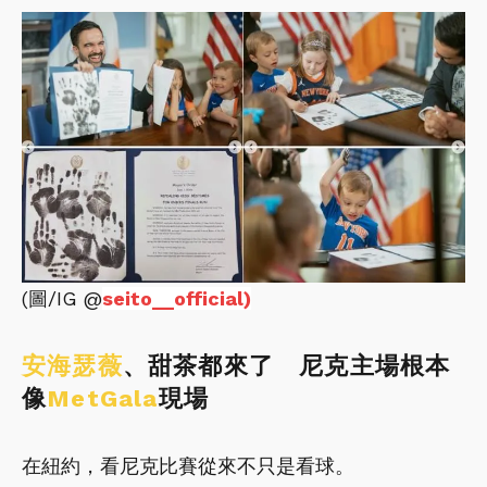
(圖/IG @
seito__official)
安海瑟薇
、甜茶都來了 尼克主場根本
像
MetGala
現場
在紐約，看尼克比賽從來不只是看球。