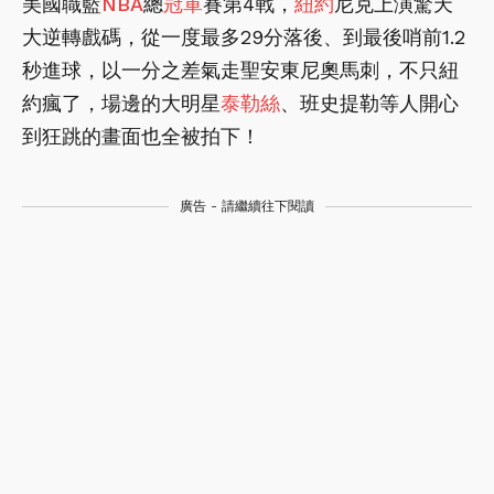
美國職籃
NBA
總
冠軍
賽第4戰，
紐約
尼克上演驚天
大逆轉戲碼，從一度最多29分落後、到最後哨前1.2
秒進球，以一分之差氣走聖安東尼奧馬刺，不只紐
約瘋了，場邊的大明星
泰勒絲
、班史提勒等人開心
到狂跳的畫面也全被拍下！
廣告 - 請繼續往下閱讀