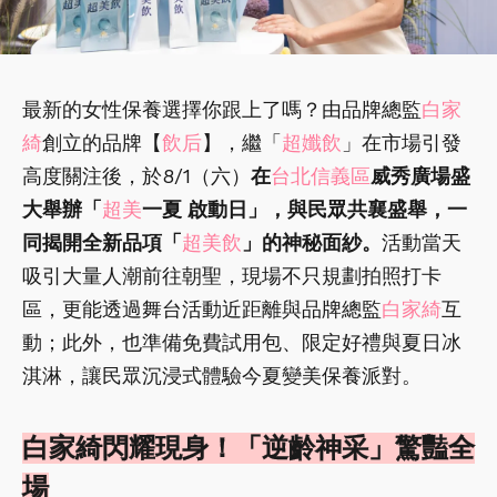
最新的女性保養選擇你跟上了嗎？由品牌總監
白家
綺
創立的品牌【
飲后
】，繼「
超孅飲
」在市場引發
高度關注後，於8/1（六）
在
台北信義區
威秀廣場盛
大舉辦「
超美
一夏 啟動日」，與民眾共襄盛舉，一
同揭開全新品項「
超美飲
」的神秘面紗。
活動當天
吸引大量人潮前往朝聖，現場不只規劃拍照打卡
區，更能透過舞台活動近距離與品牌總監
白家綺
互
動；此外，也準備免費試用包、限定好禮與夏日冰
淇淋，讓民眾沉浸式體驗今夏變美保養派對。
白家綺閃耀現身！「逆齡神采」驚豔全
場