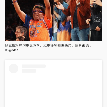
尼克鐵粉導演史派克李、班史提勒都沒缺席。圖片來源：
IG@nba