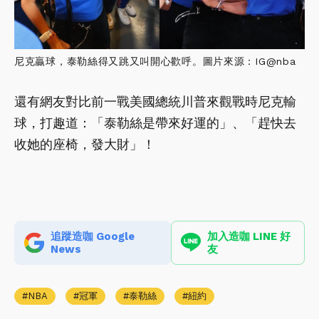
尼克贏球，泰勒絲得又跳又叫開心歡呼。圖片來源：IG@nba
還有網友對比前一戰美國總統川普來觀戰時尼克輸
球，打趣道：「泰勒絲是帶來好運的」、「趕快去
收她的座椅，發大財」！
追蹤造咖 Google
加入造咖 LINE 好
News
友
NBA
冠軍
泰勒絲
紐約