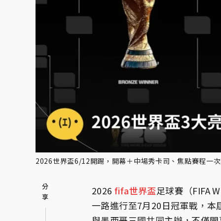
2026世界盃6/12開踢，開幕＋中場秀卡司、焦點賽程一次看。
2026
fifa
世界盃
足球賽（FIFA 
一路進行至7月20日冠軍戰，本
與墨西哥三國共同主辦，不僅開