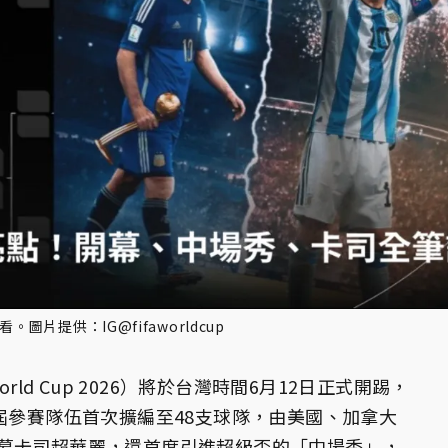
圖片提供：IG@fifaworldcup
World Cup 2026）將於台灣時間6月12日正式開踢，
屆參賽隊伍首次擴編至48支球隊，由美國、加拿大
幕卡司超華麗，還首度引進超級盃的「中場秀」，