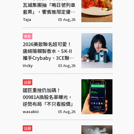
瓦城集團抽「鳴日號列車
套票」，饗賓推限定優惠
一次看
Taja
05 Aug,26
美妝
2026美妝聯名超可愛！
唐綺陽親製香水、SK-II
攜手Crybaby、3CE聯名
超潮飾品
Vicky
03 Aug,26
話題
國巨重挫仍加碼！
00981A換股名單曝光，
逆勢布局「不只看股價」
wasabiii
05 Aug,26
話題