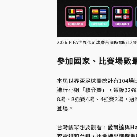
2026 FIFA世界盃足球賽台灣時間6/12登
參加國家、比賽場數
本屆世界盃足球賽總計有104場
進行小組「積分賽」，晉級32強
8場、8強賽4場、4強賽2場，冠
登場。
台灣觀眾想要觀看，
愛爾達與Ha
森電視和台視，也會播出精選重