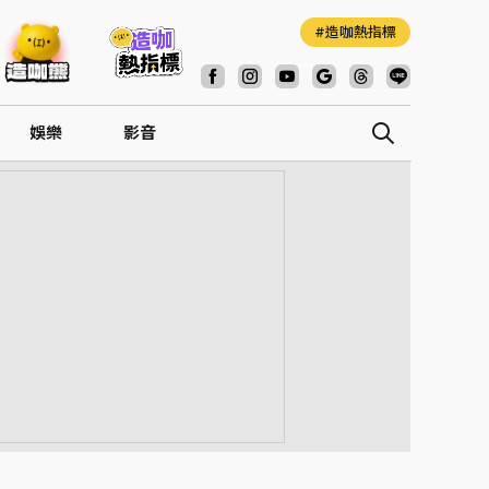
造咖熱指標
娛樂
影音