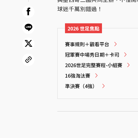
球迷千萬別錯過！
2026 世足焦點
賽事規則＋觀看平台
冠軍賽中場秀日期＋卡司
2026世足完整賽程-小組賽
16強淘汰賽
準決賽（4強）