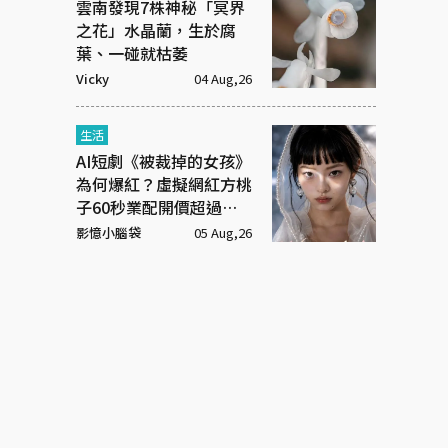
雲南發現7株神秘「冥界
之花」水晶蘭，生於腐
葉、一碰就枯萎
Vicky
04 Aug,26
生活
AI短劇《被裁掉的女孩》
為何爆紅？虛擬網紅方桃
子60秒業配開價超過百
萬元
影憶小腦袋
05 Aug,26