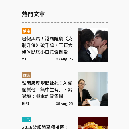
熱門文章
娛樂
暑假黑馬！港風陸劇《克
制升溫》破千萬，玉石大
佬×臥底小白花強制愛
Yu
02 Aug,26
賺錢
點開履歷瞬間社死！AI偷
偷幫他「無中生有」，網
嚇壞：根本詐騙集團
掰咖
06 Aug,26
生活
2026父親節聚餐推薦！