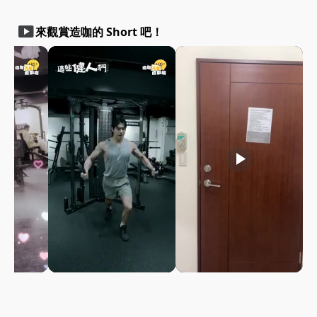
smart_display
來觀賞造咖的 Short 吧！
play_arrow
play_arrow