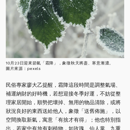
10月23日迎來節氣「霜降」，象徵秋天將盡、寒意漸濃。
圖片來源：
pexels
民俗專家廖大乙提醒，霜降這段時間是調整氣場、
補運納財的好時機，若想迎接冬季好運，不妨從整
理家居開始，順勢把壞掉、無用的物品清除，或將
狀況良好的東西送給他人，象徵「送舊佈施」，以
空間換取新氣，寓意「有捨才有得」；他也特別指
出，若家中有放有刺植物，如玫瑰、仙人掌、九重