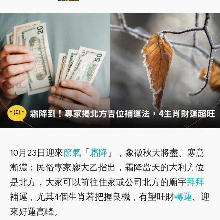
10月23日迎來
節氣
「
霜降
」，象徵秋天將盡、寒意
漸濃；民俗專家廖大乙指出，霜降當天的大利方位
是北方，大家可以前往住家或公司北方的廟宇
拜拜
補運，尤其4個生肖若把握良機，有望旺財
轉運
、迎
來好運高峰。