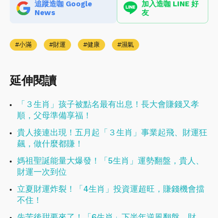
追蹤造咖 Google
加入造咖 LINE 好
News
友
小滿
財運
健康
濕氣
延伸閱讀
「３生肖」孩子被點名最有出息！長大會賺錢又孝
順，父母準備享福！
貴人接連出現！五月起「３生肖」事業起飛、財運狂
飆，做什麼都賺！
媽祖聖誕能量大爆發！「5生肖」運勢翻盤，貴人、
財運一次到位
立夏財運炸裂！「4生肖」投資運超旺，賺錢機會擋
不住！
先苦後甜要來了！「6生肖」下半年逆風翻盤，財