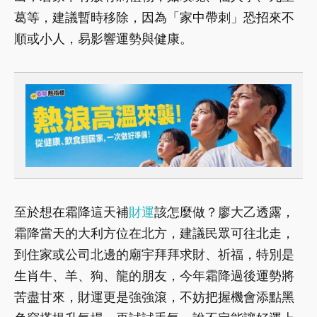
葛等，建議暫時移除，因為「家中帶刺」恐招來不
順或小人，易影響運勢與健康。
至於想在霜降這天補
財運
該怎麼做？廖大乙透露，
霜降當天的大利方位在北方，建議民眾可往北走，
到住家或公司北邊的廟宇拜拜求財、祈福，特別是
生肖牛、羊、狗、龍的朋友，今年霜降過後運勢將
苦盡甘來，財運更是強強滾，不妨把握機會添點黑