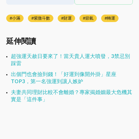
小滿
紫微斗數
財運
節氣
轉運
延伸閱讀
超強運天赦日要來了！當天貴人運大噴發，3禁忌別
踩雷
出個門也會撿到錢！「好運到像開外掛」星座
TOP3，第一名強運到讓人嫉妒
夫妻共同理財比較不會離婚？專家揭婚姻最大危機其
實是「這件事」