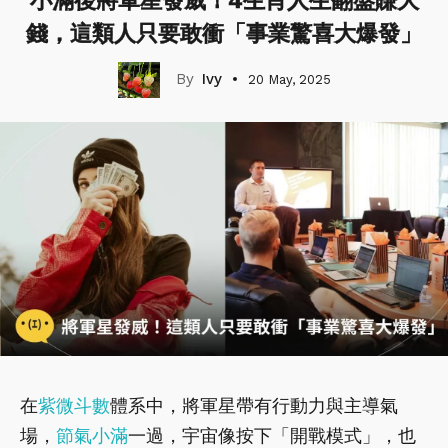
小滿後將軍星發威！4生肖人生翻盤賺大
錢，這類人只要敢衝「事業驚喜大爆發」
Ivy
20 May, 2025
在
紫微斗數
體系中，將軍星帶有行動力與主導氣
場，
節氣
小滿
一過，宇宙像按下「開戰模式」，也