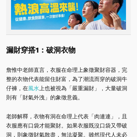
漏財穿搭1：破洞衣物
詹惟中老師直言，衣服在命理上象徵聚財容器，完
整的衣物代表能留住財富，為了潮流而穿的破洞牛
仔褲，在
風水
上也被視為「嚴重漏財」，大量破洞
則有「財氣外洩」的象徵意義。
老師解釋，衣物有洞在命理上代表「肉連連」，且
衣服應有口袋才能聚財。如果衣服既沒口袋又帶破
洞，則象徵財氣散盡，無法凝聚。雖然現代人未必