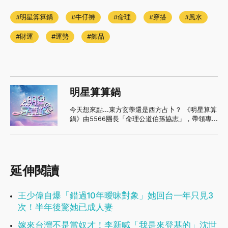
明星算算鍋
牛仔褲
命理
穿搭
風水
財運
運勢
飾品
明星算算鍋
今天想來點...東方玄學還是西方占卜？ 《明星算算
鍋》由5566團長「命理公道伯孫協志」，帶領專
家軍團正式開張 🚩🌟 🌈 人生酸甜苦辣，進鍋算算
就知道！ 東森超視33頻道 《明星算算鍋》週一至
週五晚間10點 首播
延伸閱讀
王少偉自爆「錯過10年曖昧對象」她回台一年只見3
次！半年後驚她已成人妻
嫁來台灣不是當奴才！李新喊「我是來登基的」沈世