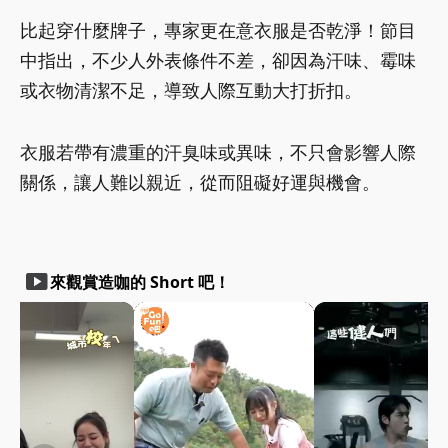
比起穿什麼牌子，專家更在意衣服是否乾淨！節目
中指出，不少人外表條件不差，卻因為汗味、霉味
或衣物清潔不足，導致人際互動大打折扣。
衣服若帶有濃重的汗臭味或異味，不只會影響人際
關係，讓人難以親近，從而阻礙好運與機會。
smart_display
來觀賞造咖的 Short 吧！