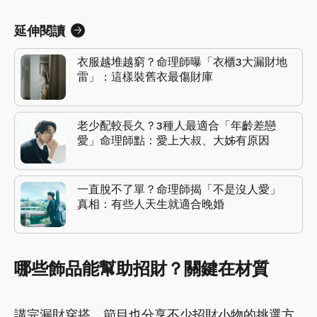
延伸閱讀
衣服越堆越窮？命理師曝「衣櫃3大漏財地
雷」：這樣裝舊衣最傷財庫
老少配較長久？3種人最適合「年齡差戀
愛」命理師點：愛上大叔、大姊有原因
一直脫不了單？命理師揭「不是沒人愛」
真相：有些人天生就適合晚婚
哪些飾品能幫助招財？關鍵在材質
講完漏財穿搭，節目也分享不少招財小物的挑選方