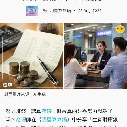
明星算算鍋
05 Aug, 2026
封面圖片來源：AI生成
努力賺錢、認真
存錢
，財富真的只靠努力就夠了
嗎？
命理
師在《
明星算算鍋
》中分享「生肖財庫銀