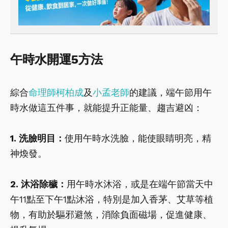
午時水開運5方法
綜合
命理師柯柏成
及
小孟老師
的建議，端午節用午
時水做這五件事，就能提升正能量、趨吉避凶：
1. 洗臉明目：
使用午時水洗臉，能使眼睛明亮，精
神煥發。
2. 沐浴除穢：
用午時水沐浴，或是在端午節當天中
午11點至下午1點沐浴，特別是加入香茅、艾草等植
物，有助於驅邪避煞，消除負面磁場，促進健康、