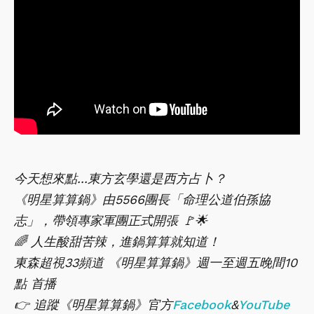
今天想來點...東方玄學還是西方占卜？
《明星算算鍋》由5566團長「命理公道伯孫協
志」，帶領專家軍團正式開張 🚩🌟
🌈 人生酸甜苦辣，進鍋算算就知道！
東森超視33頻道 《明星算算鍋》週一至週五晚間10
點 首播
👉 追蹤《明星算算鍋》官方
Facebook
&
YouTube