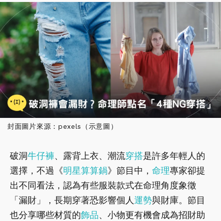
封面圖片來源：pexels（示意圖）
破洞
牛仔褲
、露背上衣、潮流
穿搭
是許多年輕人的
選擇，不過《
明星算算鍋
》節目中，
命理
專家卻提
出不同看法，認為有些服裝款式在命理角度象徵
「漏財」，長期穿著恐影響個人
運勢
與財庫。節目
也分享哪些材質的
飾品
、小物更有機會成為招財助