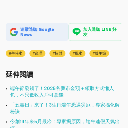
追蹤造咖 Google
加入造咖 LINE 好
News
友
午時水
命理
招財
風水
端午節
延伸閱讀
端午節發錢了！2025各縣市金額＋領取方式懶人
包，不只低收入戶可拿錢
「五毒日」來了！3生肖端午恐遇災厄，專家揭化解
秘訣
今創14年來5月最冷！專家揭原因，端午連假天氣出
爐