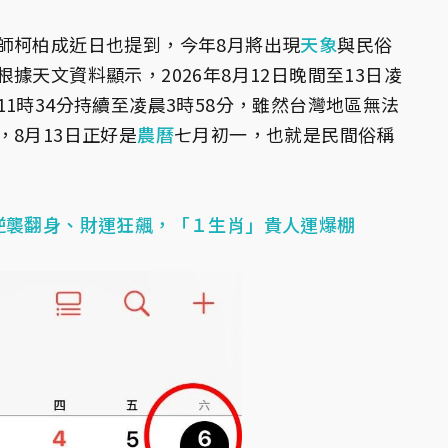
師柯柏成近日也提到，今年8月將出現
天象
與民俗
據天文資料顯示，2026年8月12日晚間至13日凌
1時34分持續至凌晨3時58分，雖然台灣地區無法
8月13日正好是
農曆
七月初一，也就是民間俗稱
逆襲翻身、財運狂飆，「１生肖」貴人運爆棚