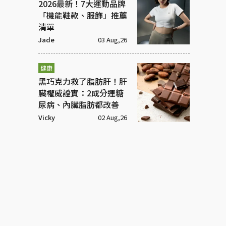
2026最新！7大運動品牌
「機能鞋款、服飾」推薦
清單
Jade
03 Aug,26
健康
黑巧克力救了脂肪肝！肝
臟權威證實：2成分連糖
尿病、內臟脂肪都改善
Vicky
02 Aug,26