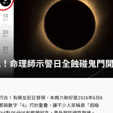
合！有網友近日發現，本周六剛好是2026年6月6
都與數字「6」巧妙重疊，讓不少人笑稱是「超級
6點06分06秒截圖留念，意外掀起網路熱議。