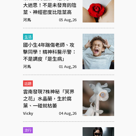
大迷思！不是未發育的陰
莖、神經密度比陰莖高
河馬
05 Aug,26
生活
國小生4年踹傷老師、攻
擊同學！精神科醫示警：
不是調皮「是生病」
河馬
01 Aug,26
話題
雲南發現7株神秘「冥界
之花」水晶蘭，生於腐
葉、一碰就枯萎
Vicky
04 Aug,26
流行