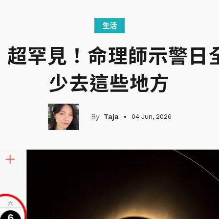
生活
六」超罕見！命理師示警日
少去這些地方
Taja
04 Jun, 2026