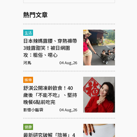
熱門文章
生活
日本辣媽露腰、穿熱褲帶
3娃露甜笑！被日網圍
攻：粗俗、噁心
河馬
04 Aug,26
娛樂
舒淇公開凍齡飲食！40
歲後「不能不吃」、堅持
晚餐6點前吃完
影憶小腦袋
04 Aug,26
健康
最新研究破解「陰蒂」4