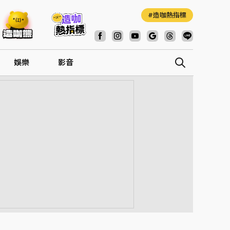
造咖熱指標
娛樂
影音