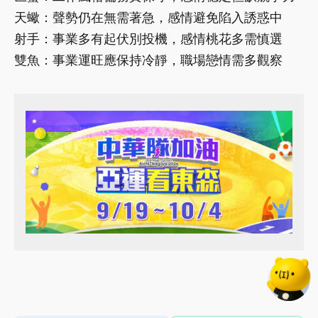
天蠍：聲勢仍在無需著急，感情避免陷入誘惑中
射手：事業多有起伏別投機，感情桃花多需慎選
雙魚：事業運旺應保持冷靜，職場戀情需多觀察