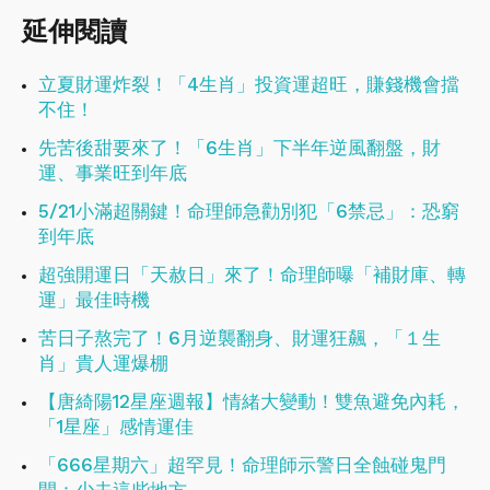
延伸閱讀
立夏財運炸裂！「4生肖」投資運超旺，賺錢機會擋
不住！
先苦後甜要來了！「6生肖」下半年逆風翻盤，財
運、事業旺到年底
5/21小滿超關鍵！命理師急勸別犯「6禁忌」：恐窮
到年底
超強開運日「天赦日」來了！命理師曝「補財庫、轉
運」最佳時機
苦日子熬完了！6月逆襲翻身、財運狂飆，「１生
肖」貴人運爆棚
【唐綺陽12星座週報】情緒大變動！雙魚避免內耗，
「1星座」感情運佳
「666星期六」超罕見！命理師示警日全蝕碰鬼門