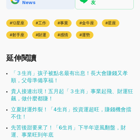
News
友
12星座
工作
事業
金牛座
星座
射手座
財運
感情
運勢
延伸閱讀
「３生肖」孩子被點名最有出息！長大會賺錢又孝
順，父母準備享福！
貴人接連出現！五月起「３生肖」事業起飛、財運狂
飆，做什麼都賺！
立夏財運炸裂！「4生肖」投資運超旺，賺錢機會擋
不住！
先苦後甜要來了！「6生肖」下半年逆風翻盤，財
運、事業旺到年底