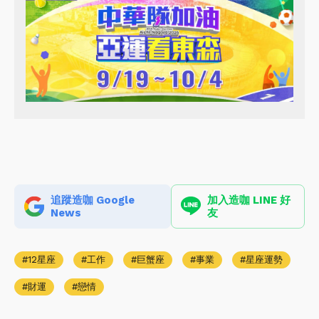
追蹤造咖 Google
加入造咖 LINE 好
News
友
12星座
工作
巨蟹座
事業
星座運勢
財運
戀情