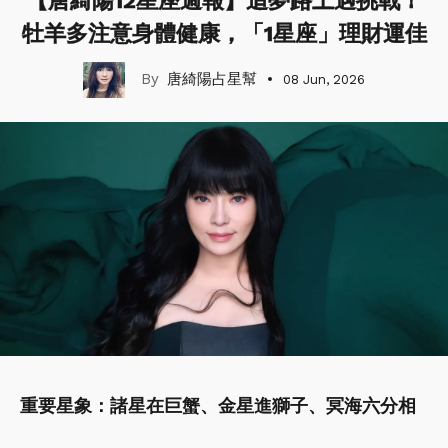
【唐綺陽12星座週報】追夢路上遇挑戰！
牡羊多注意身體健康，「1星座」理財運佳
唐綺陽占星幫
08 Jun, 2026
重要星象：諸星在巨蟹、金星進獅子、冥海六分相