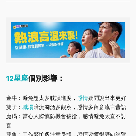
12星座
個別影響：
金牛：避免想太多耽誤進度，
感情
疑問說出來更好
雙子：
職場
暗流洶湧多觀察，感情多留意流言蜚語
魔羯：當心人際慎防機會被搶，感情避免太直不討
喜
雙魚：工作繁忙多注意身體，感情要懂得雙向經營