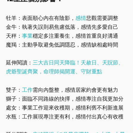
牡羊：表面順心內在有陰影，
感情
悲觀需要調整
金牛：執著失誤則易焦慮低落，感情先多愛自己
天秤：
事業
穩定多注重養生，感情首重良好溝通
魔羯：主動爭取避免低調隱忍，感情缺相處時間
延伸閱讀：
三大吉日同天降臨！天赦日、天貺節、
虎爺聖誕齊聚，命理師揭開運、守財重點
雙子：
工作
需向內盤整，感情居家約會更有魅力
獅子：面臨不同路線的抉擇，感情專注自我更加分
處女：事業工作迎來收穫期，感情利舊不利新進展
水瓶：工作展現專注更有利，感情付出真心有收穫