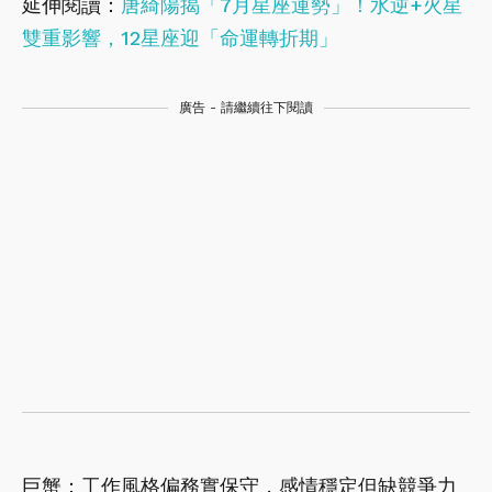
延伸閱讀：
唐綺陽揭「7月星座運勢」！水逆+火星
雙重影響，12星座迎「命運轉折期」
廣告 - 請繼續往下閱讀
巨蟹：工作風格偏務實保守，感情穩定但缺競爭力