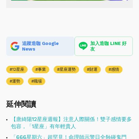
追蹤造咖 Google
加入造咖 LINE 好
News
友
12星座
事業
星座運勢
財運
感情
運勢
職場
延伸閱讀
【唐綺陽12星座週報】注意人際關係！雙子感情要多
包容，「1星座」有年輕貴人
「666星期六」超罕見！命理師示警日全蝕碰鬼門