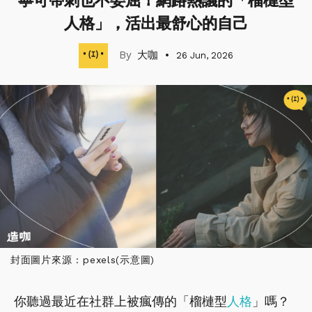
寧可帶刺也不委屈！網路熱議的「榴槤型
人格」，活出最舒心的自己
大咖
26 Jun, 2026
封面圖片來源 : pexels(示意圖)
你聽過最近在社群上被瘋傳的「榴槤型
人格
」嗎？