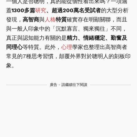
一個人是否聰明，真的能從個性看出來嗎？一項涵
蓋
1300多篇
研究
、超過200萬名受試者
的大型分析
發現，
高智商
與
人格
特質
確實存在明顯關聯，而且
與一般人印象中的「沉默寡言、獨來獨往」不同，
真正與認知能力有關的是
精力、情緒穩定、勤奮及
同理心
等特質。此外，
心理
學家也整理出高智商者
常見的7種思考習慣，顛覆外界對於聰明人的刻板印
象。
廣告 - 請繼續往下閱讀