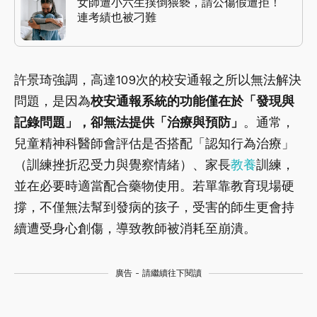
女師遭小六生撲倒猥褻，請公傷假遭拒！
連考績也被刁難
許景琦強調，高達109次的校安通報之所以無法解決
問題，是因為
校安通報系統的功能僅在於「發現與
記錄問題」，卻無法提供「治療與預防」
。通常，
兒童精神科醫師會評估是否搭配「認知行為治療」
（訓練挫折忍受力與覺察情緒）、家長
教養
訓練，
並在必要時適當配合藥物使用。若單靠教育現場硬
撐，不僅無法幫到發病的孩子，受害的師生更會持
續遭受身心創傷，導致教師被消耗至崩潰。
廣告 - 請繼續往下閱讀