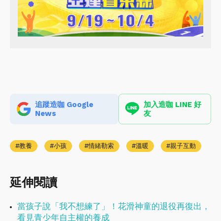
追蹤造咖 Google
加入造咖 LINE 好
News
友
教養
小孩
情緒勒索
溫暖
親子互動
延伸閱讀
當孩子說「我不想練了」！花滑神童的退役再復出，
看見青少年自主權的養成