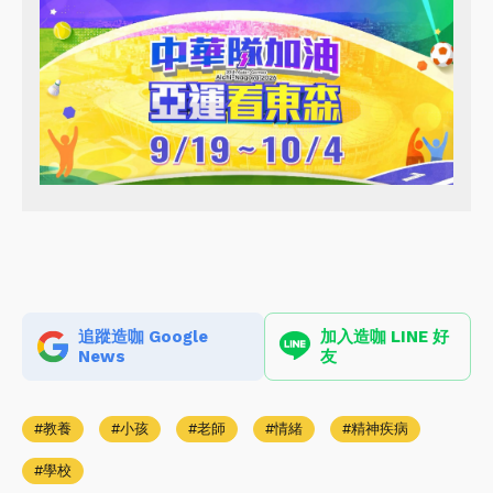
追蹤造咖 Google
加入造咖 LINE 好
News
友
教養
小孩
老師
情緒
精神疾病
學校