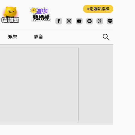
造咖熱指標
娛樂
影音