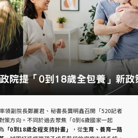
率領副院長鄭麗君、秘書長龔明鑫召開「520記者
對策方向。不同於過去聚焦「0到6歲國家一起
為
「0到18歲全程支持計畫」
，從
生育、養育一路