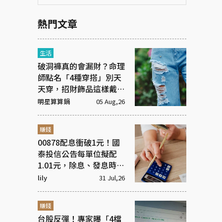
熱門文章
生活
破洞褲真的會漏財？命理
師點名「4種穿搭」別天
天穿，招財飾品這樣戴才
有效
明星算算鍋
05 Aug,26
賺錢
00878配息衝破1元！國
泰投信公告每單位擬配
1.01元，除息、發息時間
一次看！
lily
31 Jul,26
賺錢
台股反彈！專家曝「4檔