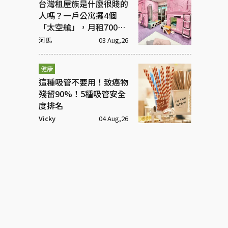
台灣租屋族是什麼很賤的
人嗎？一戶公寓擺4個
「太空艙」，月租7000
元
河馬
03 Aug,26
健康
這種吸管不要用！致癌物
殘留90%！5種吸管安全
度排名
Vicky
04 Aug,26