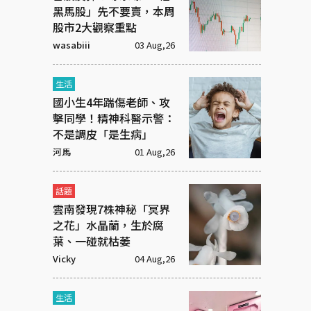
黑馬股」先不要賣，本周
股市2大觀察重點
wasabiii
03 Aug,26
生活
國小生4年踹傷老師、攻
擊同學！精神科醫示警：
不是調皮「是生病」
河馬
01 Aug,26
話題
雲南發現7株神秘「冥界
之花」水晶蘭，生於腐
葉、一碰就枯萎
Vicky
04 Aug,26
生活