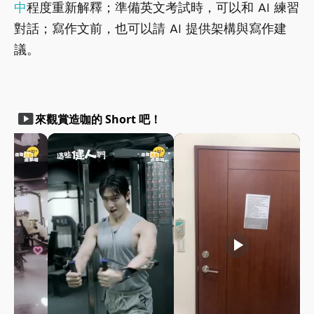
中
程度重新解釋；準備英文考試時，可以和 AI 練習
對話；寫作文前，也可以請 AI 提供架構與寫作建
議。
smart_display
來觀賞造咖的 Short 吧！
play_arrow
play_arrow