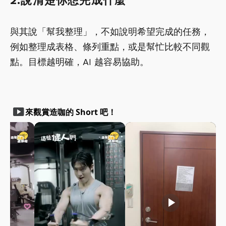
2.說清楚你想完成什麼
與其說「幫我整理」，不如說明希望完成的任務，
例如整理成表格、條列重點，或是幫忙比較不同觀
點。目標越明確，AI 越容易協助。
smart_display
來觀賞造咖的 Short 吧！
play_arrow
play_arrow