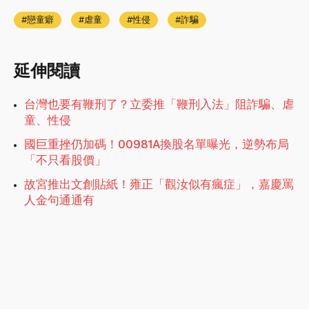
戀童癖
虐童
性侵
詐騙
延伸閱讀
台灣也要有鞭刑了？立委推「鞭刑入法」阻詐騙、虐
童、性侵
國巨重挫仍加碼！00981A換股名單曝光，逆勢布局
「不只看股價」
故宮推出文創貼紙！雍正「觀汝似有瘋症」，嘉慶罵
人金句通通有