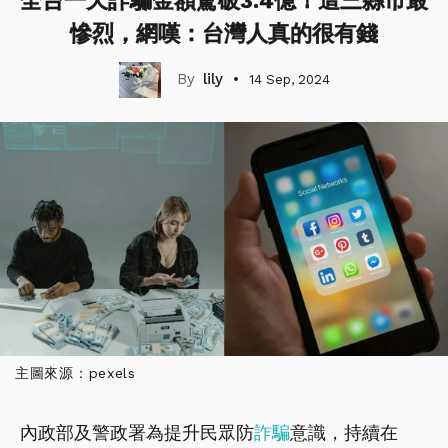
全台一天詐騙金額驚破3.4億！這三縣市最
慘烈，網嘆：台灣人真的很有錢
lily
14 Sep, 2024
主圖來源：pexels
內政部及警政署為提升民眾防
詐騙
意識，持續在