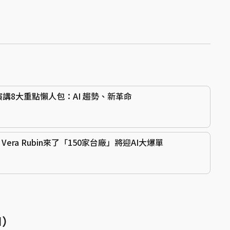
i」演講8大重點懶人包：AI 趨勢、新革命
ra Rubin來了「150家台廠」將迎AI大爆單
AI）