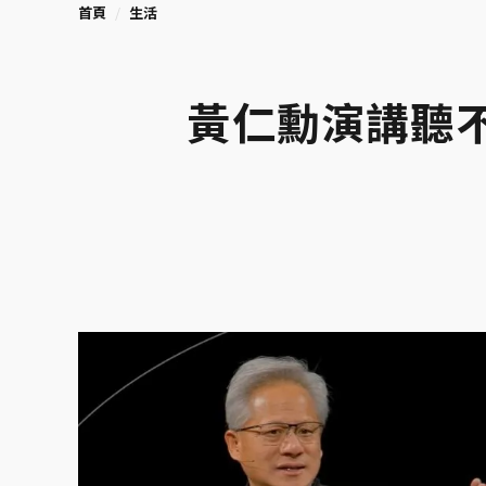
首頁
生活
黃仁勳演講聽不