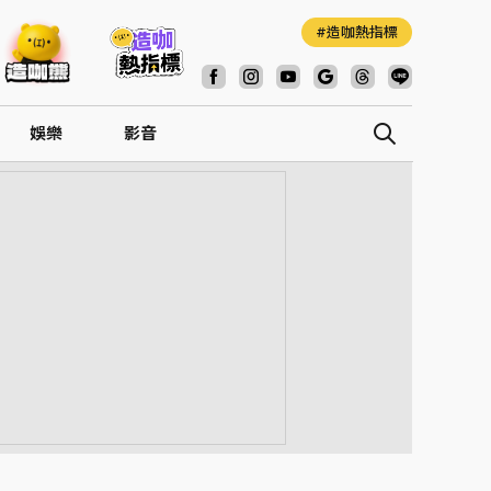
造咖熱指標
娛樂
影音