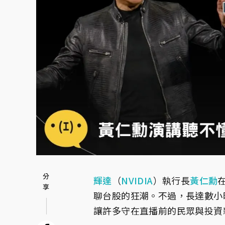
輝達
（
NVIDIA
）執行長
黃仁勳
聊台股的狂潮。不過，長達數小
讓許多守在直播前的民眾與投資