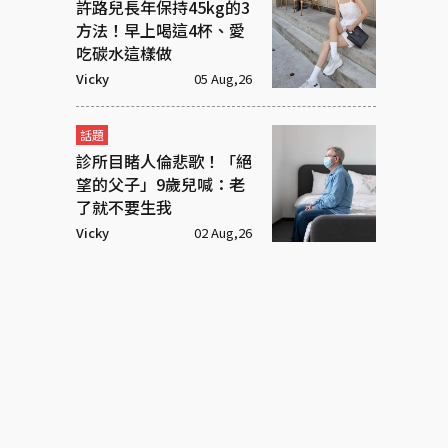
許路兒長年保持45kg的3
方法！早上喝這4杯、愛
吃碳水這樣做
Vicky
05 Aug,26
話題
診所目睹人倫悲歌！「絕
望的父子」9歲兒喊：老
了就不要生我
Vicky
02 Aug,26