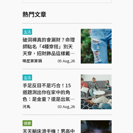
熱門文章
生活
破洞褲真的會漏財？命理
師點名「4種穿搭」別天
天穿，招財飾品這樣戴才
有效
明星算算鍋
05 Aug,26
生活
手足反目不是巧合！15
道題測出你在家中的角
色：是金童？還是出氣
筒？
河馬
03 Aug,26
健康
天天躺床滑手機！男高中