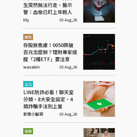
生突然無法行走，醫示
警：血栓已盯上年輕人
lily
03 Aug,26
賺錢
存股族焦慮！0050跌破
百元怎麼辦？理財專家提
醒「2種ETF」要注意
wasabiii
03 Aug,26
生活
LINE防詐必看！聊天室
分類、8大安全設定、4
類詐騙手法別上當
影憶小腦袋
03 Aug,26
健康