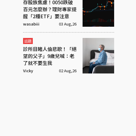
存股族焦慮！0050跌破
百元怎麼辦？理財專家提
醒「2種ETF」要注意
wasabiii
03 Aug,26
話題
診所目睹人倫悲歌！「絕
望的父子」9歲兒喊：老
了就不要生我
Vicky
02 Aug,26