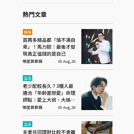
熱門文章
娛樂
買再多精品都「填不滿自
卑」！馬力歐：最後才發
現真正值錢的是自己
明星算算鍋
05 Aug,26
生活
老少配較長久？3種人最
適合「年齡差戀愛」命理
師點：愛上大叔、大姊有
原因
明星算算鍋
05 Aug,26
生活
夫妻共同理財比較不會離