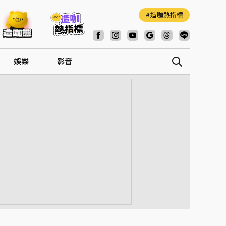
造咖熱指標
娛樂
影音