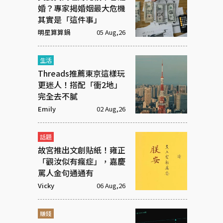
婚？專家揭婚姻最大危機
其實是「這件事」
明星算算鍋
05 Aug,26
生活
Threads推薦東京這樣玩
更迷人！搭配「衝2地」
完全去不膩
Emily
02 Aug,26
話題
故宮推出文創貼紙！雍正
「觀汝似有瘋症」，嘉慶
罵人金句通通有
Vicky
06 Aug,26
賺錢