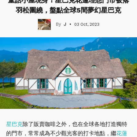
童話小屋現身！星巴克花蓮理想門市被落
羽松圍繞，盤點全球5間夢幻星巴克
J
03 Oct, 2023
星巴克
除了販賣咖啡之外，也在全球各地打造獨特
的門市，常常成為不少觀光客的打卡地點，繼
花蓮