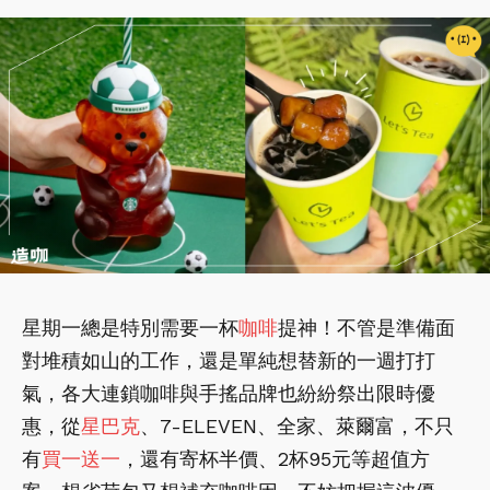
星期一總是特別需要一杯
咖啡
提神！不管是準備面
對堆積如山的工作，還是單純想替新的一週打打
氣，各大連鎖咖啡與手搖品牌也紛紛祭出限時優
惠，從
星巴克
、7-ELEVEN、全家、萊爾富，不只
有
買一送一
，還有寄杯半價、2杯95元等超值方