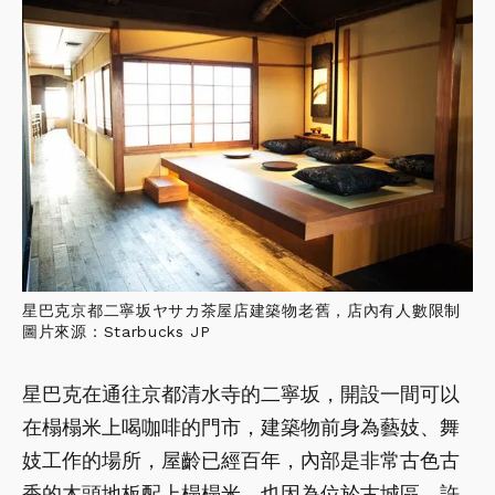
星巴克京都二寧坂ヤサカ茶屋店建築物老舊，店內有人數限制
圖片來源：Starbucks JP
星巴克在通往京都清水寺的二寧坂，開設一間可以
在榻榻米上喝咖啡的門市，建築物前身為藝妓、舞
妓工作的場所，屋齡已經百年，內部是非常古色古
香的木頭地板配上榻榻米，也因為位於古城區，許