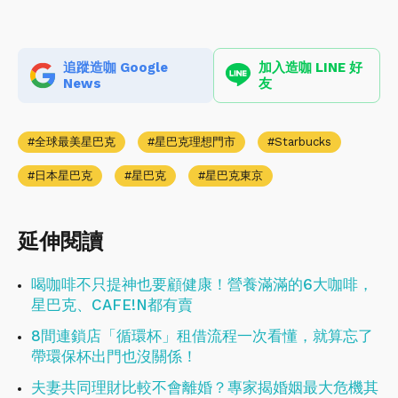
追蹤造咖 Google
加入造咖 LINE 好
News
友
全球最美星巴克
星巴克理想門市
Starbucks
日本星巴克
星巴克
星巴克東京
延伸閱讀
喝咖啡不只提神也要顧健康！營養滿滿的6大咖啡，
星巴克、CAFE!N都有賣
8間連鎖店「循環杯」租借流程一次看懂，就算忘了
帶環保杯出門也沒關係！
夫妻共同理財比較不會離婚？專家揭婚姻最大危機其