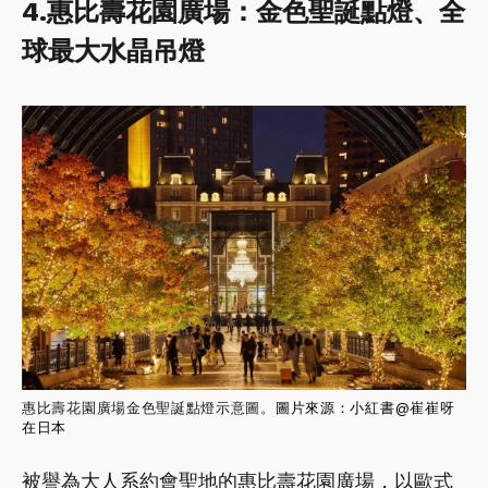
4.惠比壽花園廣場：金色聖誕點燈、全
球最大水晶吊燈
惠比壽花園廣場金色聖誕點燈示意圖。
圖片來源：小紅書@
崔崔呀
在日本
被譽為大人系約會聖地的惠比壽花園廣場，以歐式