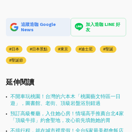
追蹤造咖 Google
加入造咖 LINE 好
News
友
日本
日本景點
東京
迪士尼
聖誕
聖誕節
延伸閱讀
不開車玩桃園！台灣的六本木「桃園藝文特區一日
遊」，圖書館、老街、頂級岩盤浴別錯過
預訂高級餐廳，入住她心房！情場高手推薦台北4家
「頂級牛排」約會聖地，攻心前先填飽她的胃
不排行程，就在城市裡度假！全台5家最美都會飯店