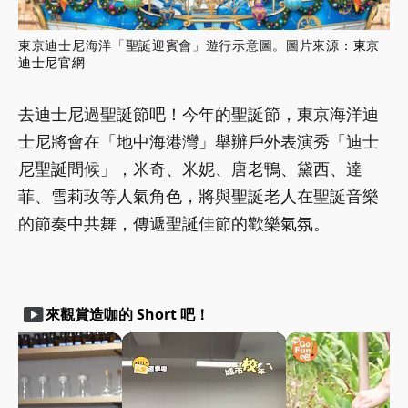
東京迪士尼海洋「聖誕迎賓會」遊行示意圖。圖片來源：
東京
迪士尼官網
去迪士尼過聖誕節吧！今年的聖誕節，東京海洋迪
士尼將會在「地中海港灣」舉辦戶外表演秀「迪士
尼聖誕問候」，米奇、米妮、唐老鴨、黛西、達
菲、雪莉玫等人氣角色，將與聖誕老人在聖誕音樂
的節奏中共舞，傳遞聖誕佳節的歡樂氣氛。
smart_display
來觀賞造咖的 Short 吧！