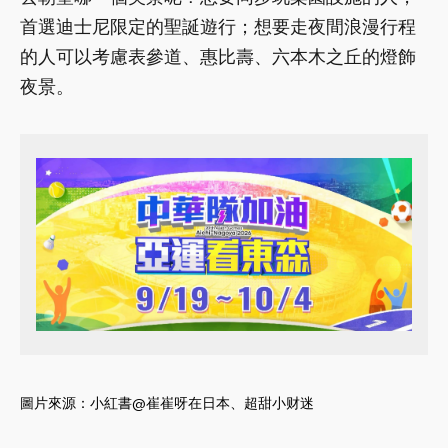
首選迪士尼限定的聖誕遊行；想要走夜間浪漫行程
的人可以考慮表參道、惠比壽、六本木之丘的燈飾
夜景。
圖片來源：小紅書@
崔崔呀在日本
、
超甜小财迷