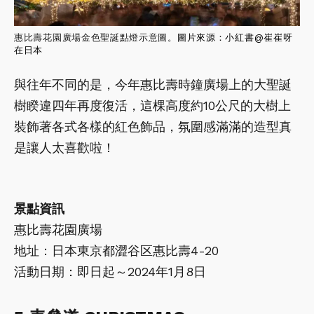
惠比壽花園廣場金色聖誕點燈示意圖。
圖片來源：小紅書@
崔崔呀
在日本
與往年不同的是，今年惠比壽時鐘廣場上的大聖誕
樹睽違四年再度復活，這棵高度約10公尺的大樹上
裝飾著各式各樣的紅色飾品，氛圍感滿滿的造型真
是讓人太喜歡啦！
景點資訊
惠比壽花園廣場
地址：日本東京都澀谷区惠比壽4-20
活動日期：即日起～2024年1月8日