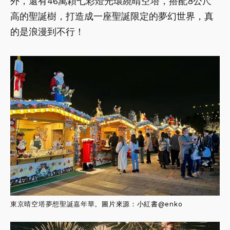
外，還有46萬顆七彩燈光環繞晴空塔，搭配8公尺
高的聖誕樹，打造成一座聖誕限定的夢幻世界，真
的是浪漫到不行！
東京晴空塔夢想聖誕嘉年華。
圖片來源：小紅書@
enko