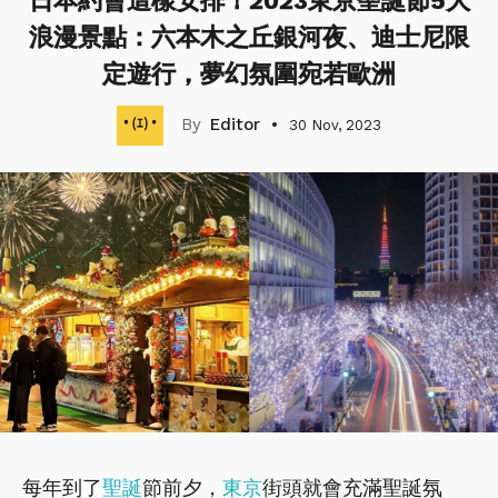
日本約會這樣安排！2023東京聖誕節5大
浪漫景點：六本木之丘銀河夜、迪士尼限
定遊行，夢幻氛圍宛若歐洲
Editor
30 Nov, 2023
每年到了
聖誕
節前夕，
東京
街頭就會充滿聖誕氛