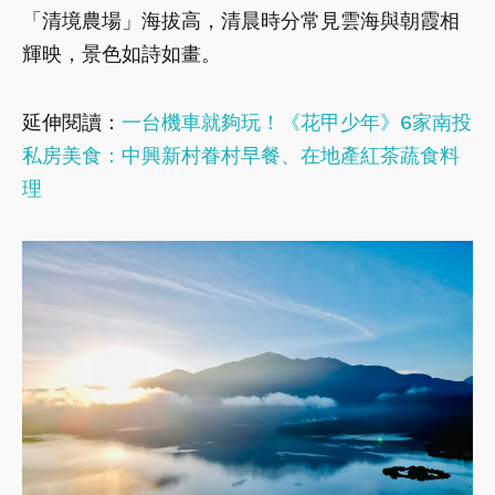
「清境農場」海拔高，清晨時分常見雲海與朝霞相
輝映，景色如詩如畫。
延伸閱讀：
一台機車就夠玩！《花甲少年》6家南投
私房美食：中興新村眷村早餐、在地產紅茶蔬食料
理