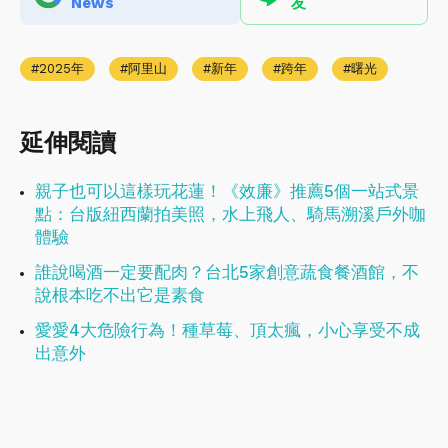
News
友
2025年
阿里山
新年
跨年
曙光
延伸閱讀
親子也可以這樣玩花蓮！《效廉》推薦5個一站式景
點：台版紐西蘭拍美照，水上飛人、騎馬溯溪戶外咖
體驗
誰說喝酒一定要配肉？台北5家創意蔬食餐酒館，不
說根本吃不出它是素食
愛愛4大危險行為！種草莓、頂太瘋，小心享受不成
出意外