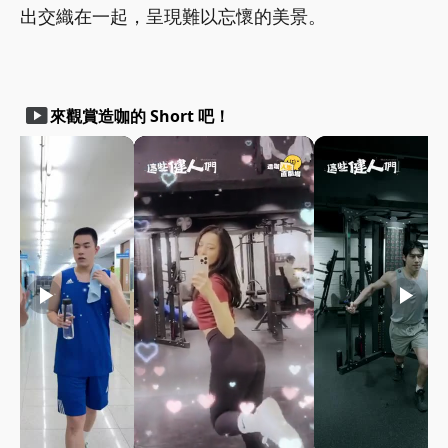
出交織在一起，呈現難以忘懷的美景。
smart_display
來觀賞造咖的 Short 吧！
play_arrow
play_arrow
play_arrow