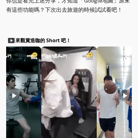
你也是看完上述分享，才知道「Google地圖」原來
有這些功能嗎？下次出去旅遊的時候試試看吧！
smart_display
來觀賞造咖的 Short 吧！
play_arrow
play_arrow
play_arrow