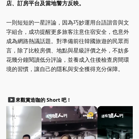
店、訂房平台及當地警方反映。
一則短短的一星評論，因為巧妙運用台語諧音與文
字組合，成功提醒更多旅客注意住宿安全，也意外
成為網路熱議話題。對準備前往韓國旅遊的民眾而
言，除了比較房價、地點與星級評價之外，不妨多
花幾分鐘閱讀低分評論，並養成入住後檢查房間環
境的習慣，讓自己的隱私與安全獲得充分保障。
smart_display
來觀賞造咖的 Short 吧！