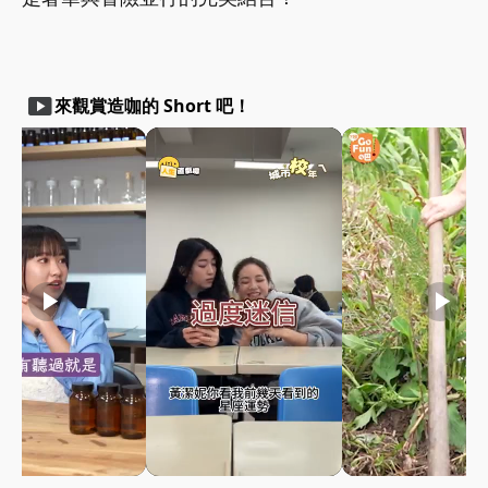
smart_display
來觀賞造咖的 Short 吧！
play_arrow
play_arrow
play_arrow