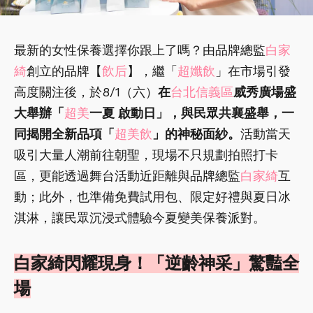
最新的女性保養選擇你跟上了嗎？由品牌總監
白家
綺
創立的品牌【
飲后
】，繼「
超孅飲
」在市場引發
高度關注後，於8/1（六）
在
台北信義區
威秀廣場盛
大舉辦「
超美
一夏 啟動日」，與民眾共襄盛舉，一
同揭開全新品項「
超美飲
」的神秘面紗。
活動當天
吸引大量人潮前往朝聖，現場不只規劃拍照打卡
區，更能透過舞台活動近距離與品牌總監
白家綺
互
動；此外，也準備免費試用包、限定好禮與夏日冰
淇淋，讓民眾沉浸式體驗今夏變美保養派對。
白家綺閃耀現身！「逆齡神采」驚豔全
場