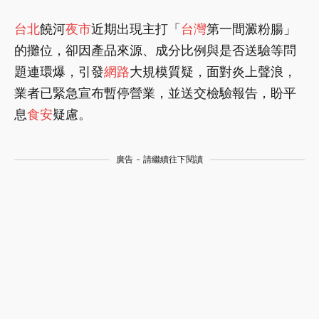
台北
饒河
夜市
近期出現主打「
台灣
第一間澱粉腸」
的攤位，卻因產品來源、成分比例與是否送驗等問
題連環爆，引發
網路
大規模質疑，面對炎上聲浪，
業者已緊急宣布暫停營業，並送交檢驗報告，盼平
息
食安
疑慮。
廣告 - 請繼續往下閱讀