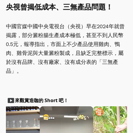
央視曾揭低成本、三無產品問題！
中國官媒中國中央電視台（央視）早在2024年就曾
揭露，部分澱粉腸生產成本極低，甚至不到人民幣
0.5元，報導指出，市面上不少產品使用雞肉、鴨
肉、雞骨泥與大量澱粉製成，且缺乏完整標示，屬
於沒有品牌、沒有廠家、沒有成分表的「三無產
品」。
smart_display
來觀賞造咖的 Short 吧！