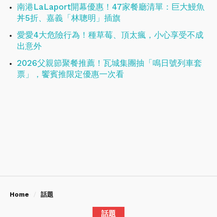
南港LaLaport開幕優惠！47家餐廳清單：巨大鰻魚
丼5折、嘉義「林聰明」插旗
愛愛4大危險行為！種草莓、頂太瘋，小心享受不成
出意外
2026父親節聚餐推薦！瓦城集團抽「鳴日號列車套
票」，饗賓推限定優惠一次看
Home
話題
話題