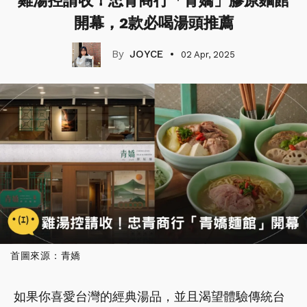
雞湯控請收！忠青商行「青嬌」膠原麵館
開幕，2款必喝湯頭推薦
JOYCE
02 Apr, 2025
首圖來源：青嬌
如果你喜愛台灣的經典湯品，並且渴望體驗傳統台