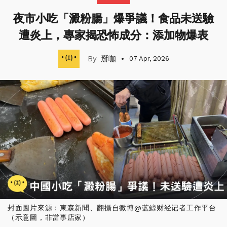
夜市小吃「澱粉腸」爆爭議！食品未送驗
遭炎上，專家揭恐怖成分：添加物爆表
掰咖
07 Apr, 2026
封面圖片來源：東森新聞、翻攝自微博@蓝鲸财经记者工作平台
（示意圖，非當事店家）