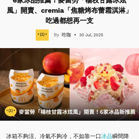
6家冰品推薦！麥當勞「楊枝甘露冰炫
風」開賣、cremia「焦糖烤布蕾霜淇淋」
吃過都想再一支
吃咖
30 Jul, 2025
冰箱不夠涼、冷氣不夠冷，不如靠一口
冰品
瞬間降