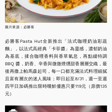
圖片來源：必勝客
必勝客Pasta Hut全新推出「法式咖哩奶油彩蔬
麵」，以法式高經典「卡菲醬」為靈感，濃郁奶油
為基底，揉合咖哩香料與香草氣息，再點綴特調
BBQ 醬，奶香、辛香與微微煙燻甜香層層交織，最
後再撒上帕馬森起司，每一口都充滿法式料理細膩
且富有層次的迷人風味；即日起至8/31，週一至週
四平日加碼推出限時嚐鮮優惠只要119元（原價135
元）