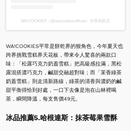
WA!COOKIES（@wacookiesofficial）分享的貼文
WA!COOKIES平常是餅乾界的狠角色，今年夏天也
跨界挑戰雪糕界天花板，帶來令人驚喜的兩款口
味：「松露巧克力奶蓋雪糕」把高級感拉滿，黑松
露混搭濃巧克力，鹹甜交融超對味；而「茉香綠茶
奶蓋雪糕」則走清新路線，綠茶的清香與濃奶的鹹
甜平衡得恰到好處，一口下去像是泡在山林裡喝
茶，瞬間降溫，每支售價49元。
冰品推薦5.哈根達斯：抹茶莓果雪酥