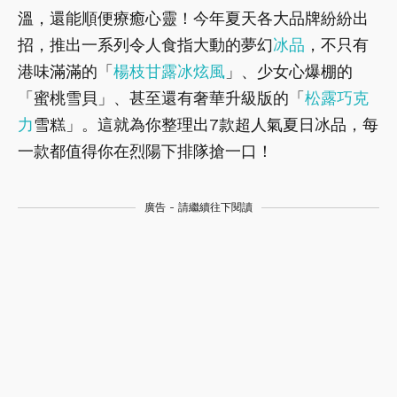
溫，還能順便療癒心靈！今年夏天各大品牌紛紛出
招，推出一系列令人食指大動的夢幻
冰品
，不只有
港味滿滿的「
楊枝甘露
冰炫風
」、少女心爆棚的
「蜜桃雪貝」、甚至還有奢華升級版的「
松露巧克
力
雪糕」。這就為你整理出7款超人氣夏日冰品，每
一款都值得你在烈陽下排隊搶一口！
廣告 - 請繼續往下閱讀