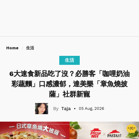
Home
生活
生活
6大速食新品吃了沒？必勝客「咖哩奶油
彩蔬麵」口感濃郁，達美樂「章魚燒披
薩」社群新寵
Taja
05 Aug, 2026