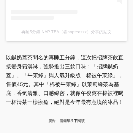
再睡5分鐘 NAP TEA（@napteazzz）分享的貼文
以鹹奶蓋茶聞名的再睡五分鐘，這次把招牌茶飲直
接變身霜淇淋，強勢推出三款口味：「招牌鹹奶
蓋」、「午茉綠」與人氣升級版「棉被午茉綠」，
售價45元。其中「棉被午茉綠」以茉莉綠茶為基
底，香氣清雅、口感綿密，就像午後窩在棉被裡喝
一杯清茶一樣療癒，絕對是今年最有意境的冰品！
廣告 - 請繼續往下閱讀