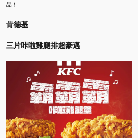
品！
肯德基
三片咔啦雞腿排超豪邁