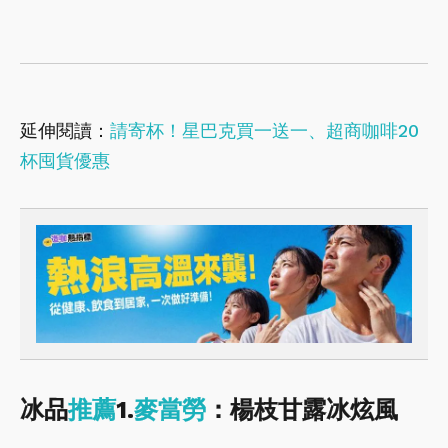
延伸閱讀：
請寄杯！星巴克買一送一、超商咖啡20
杯囤貨優惠
冰品
推薦
1.
麥當勞
：楊枝甘露冰炫風