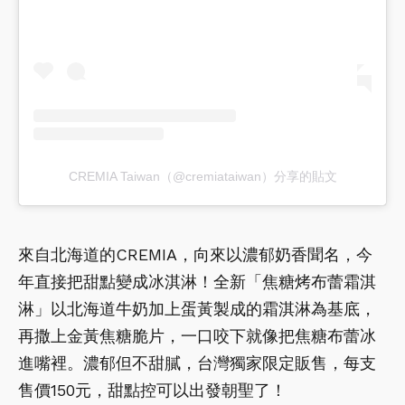
CREMIA Taiwan（@cremiataiwan）分享的貼文
來自北海道的CREMIA，向來以濃郁奶香聞名，今
年直接把甜點變成冰淇淋！全新「焦糖烤布蕾霜淇
淋」以北海道牛奶加上蛋黃製成的霜淇淋為基底，
再撒上金黃焦糖脆片，一口咬下就像把焦糖布蕾冰
進嘴裡。濃郁但不甜膩，台灣獨家限定販售，每支
售價150元，甜點控可以出發朝聖了！