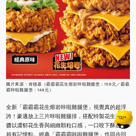
圖片來源：肯德基（霸霸霸花生熔岩咔啦雞腿堡：159​元／霸霸
霸咔啦雞腿堡：149元）
全新「霸霸霸花生熔岩咔啦雞腿堡」視覺真的超浮
誇！豪邁放上三片咔啦雞腿排，搭配特製花生熔岩
醬以濃郁花生香與細緻顆粒口感，一口咬下酥脆鹹
超有記憶點。經典「霸霸霸咔啦雞腿堡」也同步回