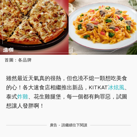
首圖：各品牌
雖然最近天氣真的很熱，但也澆不熄一顆想吃美食
的心！各大速食店相繼推出新品，KITKAT
冰炫風
、
泰式
炸雞
、花生雞腿堡，每一個都有夠罪惡，試圖
想讓人發胖啊！
廣告 - 請繼續往下閱讀