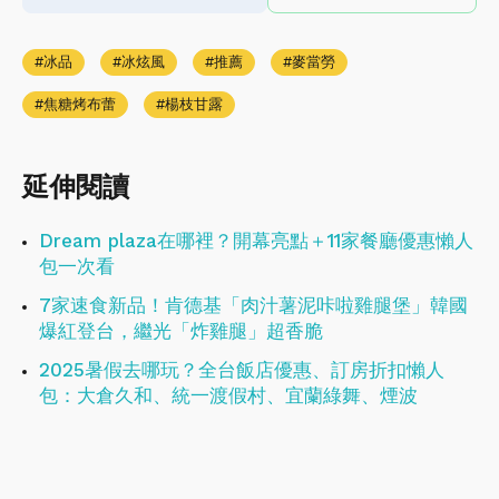
冰品
冰炫風
推薦
麥當勞
焦糖烤布蕾
楊枝甘露
延伸閱讀
Dream plaza在哪裡？開幕亮點＋11家餐廳優惠懶人
包一次看
7家速食新品！肯德基「肉汁薯泥咔啦雞腿堡」韓國
爆紅登台，繼光「炸雞腿」超香脆
2025暑假去哪玩？全台飯店優惠、訂房折扣懶人
包：大倉久和、統一渡假村、宜蘭綠舞、煙波