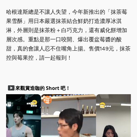
哈根達斯總是不讓人失望，今年新推出的「抹茶莓
果雪酥」用日本嚴選抹茶結合鮮奶打造濃厚冰淇
淋，外層則是抹茶粉＋白巧克力，還有威化餅增加
層次感。重點是那一口咬開、爆出覆盆莓醬的酸
甜，真的會讓人忍不住嘴角上揚。售價149元，抹茶
控與莓果控，請一起報到！
smart_display
來觀賞造咖的 Short 吧！