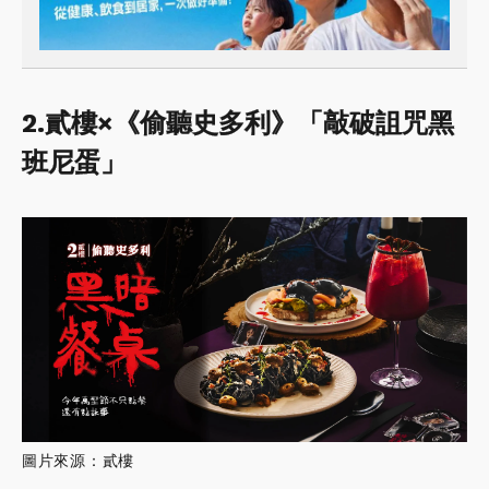
2.貳樓×《偷聽史多利》「敲破詛咒黑
班尼蛋」
圖片來源：貳樓