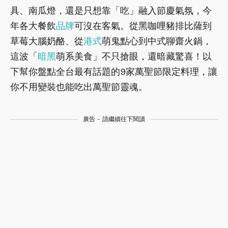
具、南瓜燈，還是只想靠「吃」融入節慶氣氛，今
年各大餐飲
品牌
可沒在客氣。從黑咖哩豬排比薩到
草莓大腦奶酪、從
港式
萌鬼點心到中式聊齋火鍋，
這波「
暗黑
萌系美食」不只搶眼，還暗藏驚喜！以
下幫你盤點全台最有話題的9家萬聖節限定料理，讓
你不用變裝也能吃出萬聖節靈魂。
廣告 - 請繼續往下閱讀