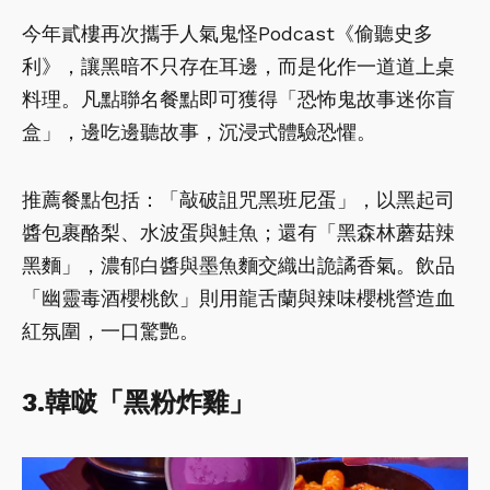
今年貳樓再次攜手人氣鬼怪Podcast《偷聽史多
利》，讓黑暗不只存在耳邊，而是化作一道道上桌
料理。凡點聯名餐點即可獲得「恐怖鬼故事迷你盲
盒」，邊吃邊聽故事，沉浸式體驗恐懼。
推薦餐點包括：「敲破詛咒黑班尼蛋」，以黑起司
醬包裹酪梨、水波蛋與鮭魚；還有「黑森林蘑菇辣
黑麵」，濃郁白醬與墨魚麵交織出詭譎香氣。飲品
「幽靈毒酒櫻桃飲」則用龍舌蘭與辣味櫻桃營造血
紅氛圍，一口驚艷。
3.韓啵「黑粉炸雞」