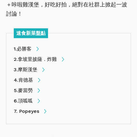
＋咔啦雞漢堡，好吃好拍，絕對在社群上掀起一波
討論！
速食新菜盤點
1.必勝客
2.拿坡里披薩．炸雞
3.摩斯漢堡
4.肯德基
5.麥當勞
6.頂呱呱
7. Popeyes