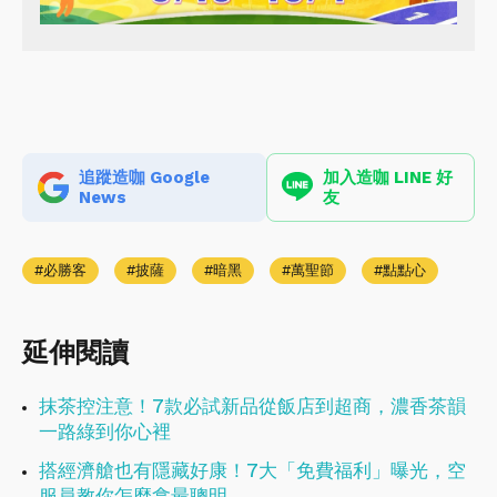
追蹤造咖 Google
加入造咖 LINE 好
News
友
必勝客
披薩
暗黑
萬聖節
點點心
延伸閱讀
抹茶控注意！7款必試新品從飯店到超商，濃香茶韻
一路綠到你心裡
搭經濟艙也有隱藏好康！7大「免費福利」曝光，空
服員教你怎麼拿最聰明