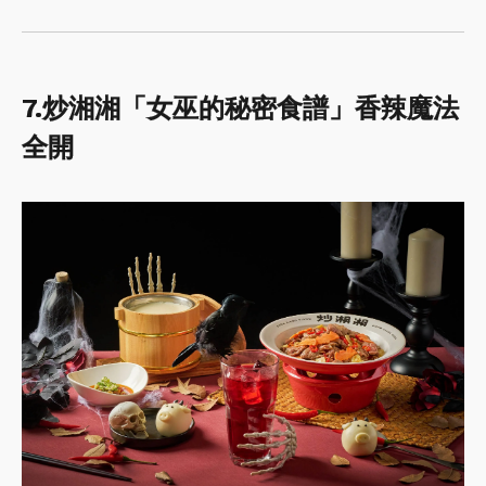
7.炒湘湘「女巫的秘密食譜」香辣魔法
全開