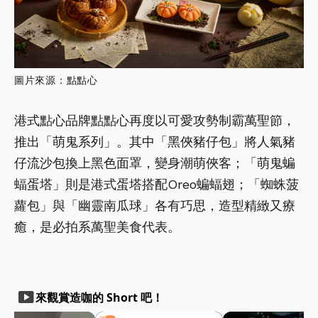
圖片來源：點點心
港式點心品牌點點心再度以可愛攻勢制霸萬聖節，
推出「萌鬼系列」。其中「黑俠豬仔包」將人氣豬
仔流沙包換上黑色面罩，變身潮萌俠客；「萌鬼蝙
蝠蛋塔」則是港式蛋塔搭配Oreo蝙蝠翅；「蜘蛛菠
蘿包」與「幽靈南瓜球」各有巧思，造型精緻又療
癒，是必拍系萬聖美食代表。
smart_display
來觀賞造咖的 Short 吧！