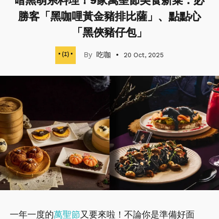
暗黑萌系料理！9家萬聖節美食新菜：必
勝客「黑咖哩黃金豬排比薩」、點點心
「黑俠豬仔包」
吃咖
20 Oct, 2025
一年一度的
萬聖節
又要來啦！不論你是準備好面