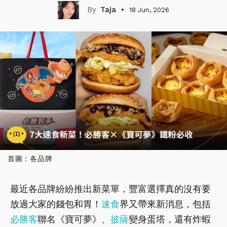
Taja
18 Jun, 2026
首圖：各品牌
最近各品牌紛紛推出新菜單，豐富選擇真的沒有要
放過大家的錢包和胃！
速食
界又帶來新消息，包括
必勝客
聯名《寶可夢》、
披薩
變身蛋塔，還有炸蝦