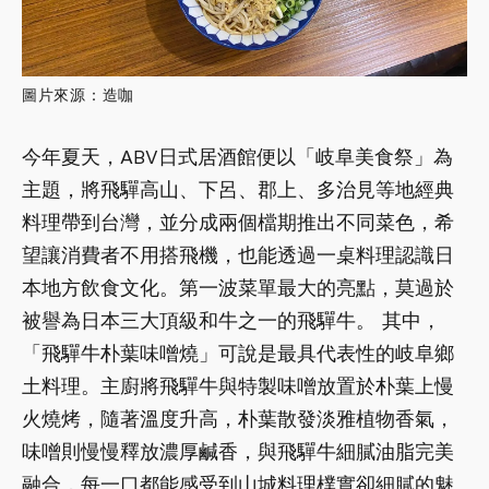
圖片來源：造咖
今年夏天，ABV日式居酒館便以「岐阜美食祭」為
主題，將飛驒高山、下呂、郡上、多治見等地經典
料理帶到台灣，並分成兩個檔期推出不同菜色，希
望讓消費者不用搭飛機，也能透過一桌料理認識日
本地方飲食文化。第一波菜單最大的亮點，莫過於
被譽為日本三大頂級和牛之一的飛驒牛。 其中，
「飛驒牛朴葉味噌燒」可說是最具代表性的岐阜鄉
土料理。主廚將飛驒牛與特製味噌放置於朴葉上慢
火燒烤，隨著溫度升高，朴葉散發淡雅植物香氣，
味噌則慢慢釋放濃厚鹹香，與飛驒牛細膩油脂完美
融合，每一口都能感受到山城料理樸實卻細膩的魅