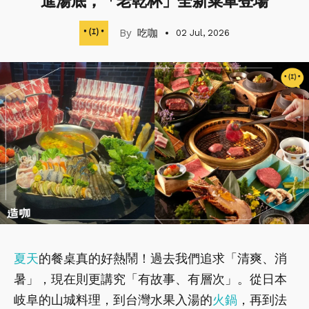
進湯底，「老乾杯」全新菜單登場
吃咖
02 Jul, 2026
夏天
的餐桌真的好熱鬧！過去我們追求「清爽、消
暑」，現在則更講究「有故事、有層次」。從日本
岐阜的山城料理，到台灣水果入湯的
火鍋
，再到法