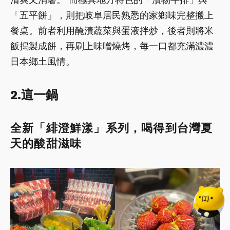
「五平餅」，則把岐阜居民熟悉的家鄉味完整搬上
餐桌。前者利用醃漬蔬菜與蛋液拌炒，後者則將米
飯搗製成餅，再刷上味噌燒烤，每一口都充滿濃濃
日本鄉土風情。
2.這一鍋
全新「緋澄鮮漾」系列，喝得到台灣夏
天的酸甜滋味