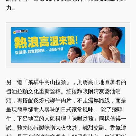
力。
另一道「飛驒牛高山拉麵」，則將高山地區著名的
醬油拉麵文化重新詮釋。細捲麵吸附清爽醬油湯
頭，再搭配炙燒飛驒牛肉片，不走濃厚路線，而是
呈現簡單卻耐人尋味的日式家常風味。 除了飛驒
牛，下呂地區的人氣料理「味噌炒雞」同樣值得一
試。雞肉以特製味噌大火快炒，鹹甜交融、香氣濃