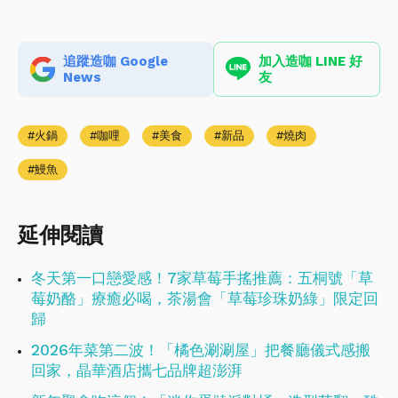
追蹤造咖 Google
加入造咖 LINE 好
News
友
火鍋
咖哩
美食
新品
燒肉
鰻魚
延伸閱讀
冬天第一口戀愛感！7家草莓手搖推薦：五桐號「草
莓奶酪」療癒必喝，茶湯會「草莓珍珠奶綠」限定回
歸
2026年菜第二波！「橘色涮涮屋」把餐廳儀式感搬
回家，晶華酒店攜七品牌超澎湃