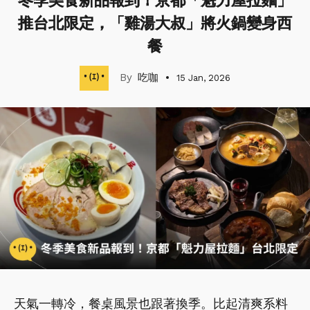
冬季美食新品報到！京都「魁力屋拉麵」
推台北限定，「雞湯大叔」將火鍋變身西
餐
吃咖
15 Jan, 2026
天氣一轉冷，餐桌風景也跟著換季。比起清爽系料