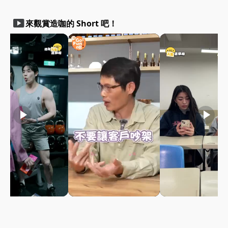
smart_display
來觀賞造咖的 Short 吧！
play_arrow
play_arrow
play_arrow