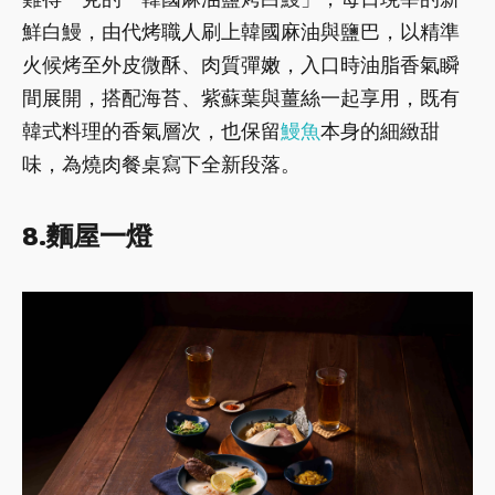
鮮白鰻，由代烤職人刷上韓國麻油與鹽巴，以精準
火候烤至外皮微酥、肉質彈嫩，入口時油脂香氣瞬
間展開，搭配海苔、紫蘇葉與薑絲一起享用，既有
韓式料理的香氣層次，也保留
鰻魚
本身的細緻甜
味，為燒肉餐桌寫下全新段落。
8.麵屋一燈