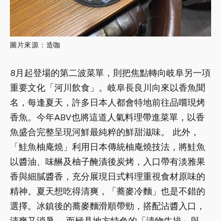
圖片來源：造咖
8月起登場的第二波菜單，則把焦點轉向岐阜另一項
重要文化「河川飲食」。岐阜長良川向來以香魚聞
名，每逢夏天，許多日本人都會特地前往品嚐現烤
香魚。今年ABV也將這道人氣料理帶進菜單，以香
魚盛合完整呈現河鮮最純粹的鮮甜滋味。 此外，
「鮭魚柚庵燒」利用日本傳統柚庵燒技法，將鮭魚
以醬油、味醂及柚子醃漬後炭烤，入口帶有淡雅果
香與細膩醬香，充分展現日式料理重視食材原味的
精神。夏天想吃得清爽，「蕎麥冷麵」也是不錯的
選擇。冰鎮後的蕎麥麵滑順帶勁，搭配沾醬入口，
清爽又消暑。 而極具地方特色的「漬物牛排」與