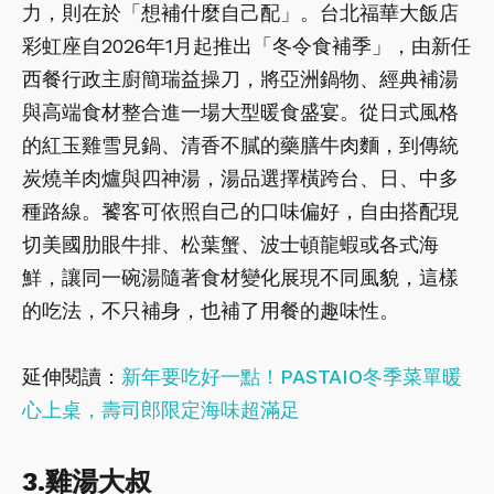
力，則在於「想補什麼自己配」。台北福華大飯店
彩虹座自2026年1月起推出「冬令食補季」，由新任
西餐行政主廚簡瑞益操刀，將亞洲鍋物、經典補湯
與高端食材整合進一場大型暖食盛宴。從日式風格
的紅玉雞雪見鍋、清香不膩的藥膳牛肉麵，到傳統
炭燒羊肉爐與四神湯，湯品選擇橫跨台、日、中多
種路線。饕客可依照自己的口味偏好，自由搭配現
切美國肋眼牛排、松葉蟹、波士頓龍蝦或各式海
鮮，讓同一碗湯隨著食材變化展現不同風貌，這樣
的吃法，不只補身，也補了用餐的趣味性。
延伸閱讀：
新年要吃好一點！PASTAIO冬季菜單暖
心上桌，壽司郎限定海味超滿足
3.雞湯大叔