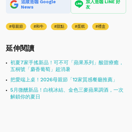
追蹤造咖 Google
加入造咖 LINE 好
News
友
母親節
和牛
甜點
蛋糕
禮盒
延伸閱讀
初夏7家手搖新品！可不可「蘋果系列」酸甜療癒，
五桐號「麝香葡萄」超消暑
把愛端上桌！2026母親節「12家質感餐廳推薦」
5月微醺新品！白桃冰結、金色三麥蘋果調酒，一次
解鎖你的夏日