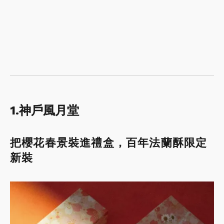
1.神戶風月堂
把櫻花春景裝進禮盒，百年法蘭酥限定
新裝