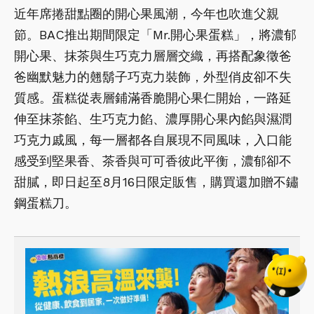
近年席捲甜點圈的開心果風潮，今年也吹進父親
節。BAC推出期間限定「Mr.開心果蛋糕」，將濃郁
開心果、抹茶與生巧克力層層交織，再搭配象徵爸
爸幽默魅力的翹鬍子巧克力裝飾，外型俏皮卻不失
質感。蛋糕從表層鋪滿香脆開心果仁開始，一路延
伸至抹茶餡、生巧克力餡、濃厚開心果內餡與濕潤
巧克力戚風，每一層都各自展現不同風味，入口能
感受到堅果香、茶香與可可香彼此平衡，濃郁卻不
甜膩，即日起至8月16日限定販售，購買還加贈不鏽
鋼蛋糕刀。