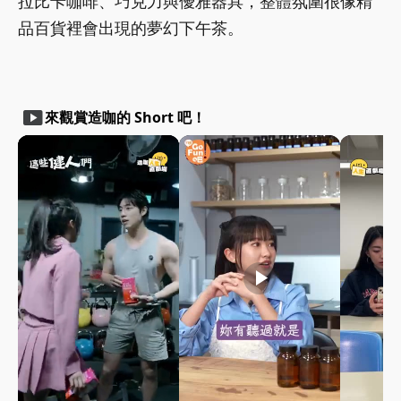
拉比卡咖啡、巧克力與優雅器具，整體氛圍很像精
品百貨裡會出現的夢幻下午茶。
smart_display
來觀賞造咖的 Short 吧！
play_arrow
play_arrow