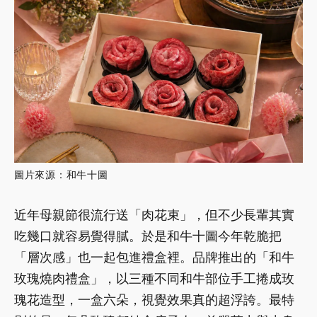
圖片來源：和牛十圖
近年母親節很流行送「肉花束」，但不少長輩其實
吃幾口就容易覺得膩。於是和牛十圖今年乾脆把
「層次感」也一起包進禮盒裡。品牌推出的「和牛
玫瑰燒肉禮盒」，以三種不同和牛部位手工捲成玫
瑰花造型，一盒六朵，視覺效果真的超浮誇。最特