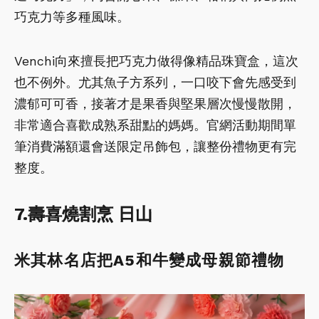
巧克力等多種風味。
Venchi向來擅長把巧克力做得像精品珠寶盒，這次
也不例外。尤其魚子方系列，一口咬下會先感受到
濃郁可可香，接著才是果香與堅果層次慢慢散開，
非常適合喜歡成熟系甜點的媽媽。官網活動期間單
筆消費滿額還會送限定吊飾包，讓整份禮物更有完
整度。
7.壽喜燒割烹 日山
米其林名店把A5和牛變成母親節禮物