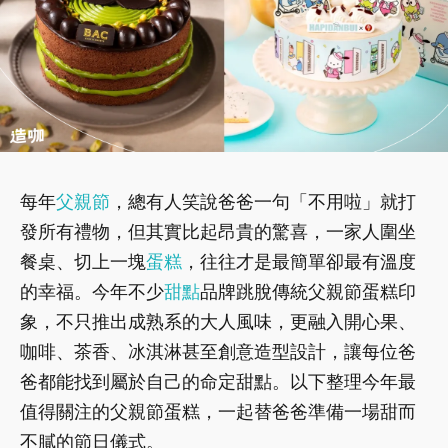
每年
父親節
，總有人笑說爸爸一句「不用啦」就打
發所有禮物，但其實比起昂貴的驚喜，一家人圍坐
餐桌、切上一塊
蛋糕
，往往才是最簡單卻最有溫度
的幸福。今年不少
甜點
品牌跳脫傳統父親節蛋糕印
象，不只推出成熟系的大人風味，更融入開心果、
咖啡、茶香、冰淇淋甚至創意造型設計，讓每位爸
爸都能找到屬於自己的命定甜點。以下整理今年最
值得關注的父親節蛋糕，一起替爸爸準備一場甜而
不膩的節日儀式。