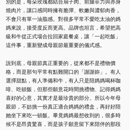
別的是，每朵玫瑰都結合扇子肉、前腿菲力與赤身
燒肉片，讓口感同時擁有脆彈、軟嫩與濃郁肉香，
不會只有單一油脂感。對很多平常不愛吃太油的媽
媽來說，接受度反而更高。品牌也坦言，希望把高
級和牛從正式場合拉回家庭餐桌，讓「一起吃飯」
這件事，重新變成母親節最重要的儀式感。
說到底，母親節真正重要的，從來都不是禮物價
格，而是那句平常有點難開口的「謝謝妳」。有人
選擇甜點，有人準備和牛，有人只是陪媽媽喝杯咖
啡、吃頓飯，但那些願意花時間挑禮物、記得媽媽
喜好的心意，其實才是最珍貴的部分。所以今年母
親節，不妨挑一份真正適合媽媽的禮盒，再好好陪
她坐下來吃一頓飯。畢竟媽媽最想收到的，很多時
候不是昂貴驚喜，而是孩子願意留下來陪伴的那段