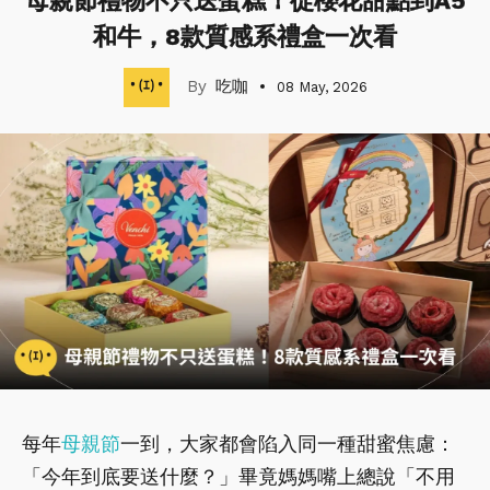
母親節禮物不只送蛋糕！從櫻花甜點到A5
和牛，8款質感系禮盒一次看
吃咖
08 May, 2026
每年
母親節
一到，大家都會陷入同一種甜蜜焦慮：
「今年到底要送什麼？」畢竟媽媽嘴上總說「不用