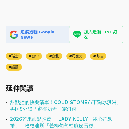
追蹤造咖 Google
加入造咖 LINE 好
News
友
瑞士
台中
台北
巧克力
肉桂
話題
延伸閱讀
甜點控的快樂清單！COLD STONE布丁狗冰淇淋、
再睡5分鐘「蜜桃奶蓋」霜淇淋
2026芒果甜點推薦！ LADY KELLY「冰心芒果
捲」、哈根達斯「芒椰葡萄柚脆皮雪糕」