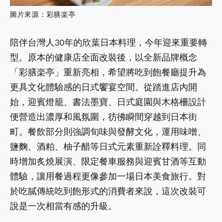
圖片來源：彩膳楽亭
陪伴台灣人30年的欣葉日本料理，今年迎來重要轉
型。原本的健康店全面改裝後，以全新品牌概念
「彩膳楽亭」重新亮相，希望將吃到飽餐廳提升為
更具文化體驗感的日式饗宴空間。從踏進店內開
始，迎賓燈籠、書法墨寶、日式庭園與木格柵設計
便營造出濃厚和風氛圍，彷彿瞬間穿越到日本街
町。餐飲部分則強調旬味與發酵文化，運用味噌、
鹽麴、酒粕、柚子醋等日式元素重新詮釋料理。同
時增加炙燒展演、限定餐車服務與迎賓甘酒等互動
體驗，讓用餐過程更像參加一場日本美食旅行。對
於吃膩傳統吃到飽形式的消費者來說，這次改裝可
說是一次相當有感的升級。