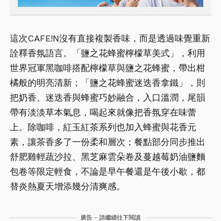
這次CAFE!N沒有直接複製香味，而是透過味覺重新
詮釋香氛語言。「鹽之花蜂蜜檸檬草美式」，利用
世界冠軍黑咖啡搭配檸檬草與鹽之花蜂蜜，帶出柑
橘般的明亮清新；「鹽之花蜂蜜迷迭香拿鐵」，則
把奶香、迷迭香與蜂蜜巧妙融合，入口溫潤，尾韻
帶有淡淡草本氣息，喝起來就像把香氛穿在味蕾
上。除咖啡，紅玉紅茶系列也加入蜂蜜與花香元
素，讓茶香多了一份柔和層次；餐點部分同步推出
舒肥雞輕蔬沙拉、黑芝麻雲朵卷及蔓越莓奶油鹽麵
包卷等限定輕食，不論是早午餐還是午後小歇，都
替炎熱夏天增添幾分清爽感。
廣告 - 請繼續往下閱讀