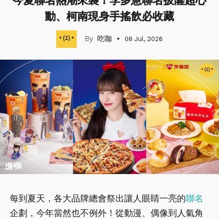
今夏聯名熱潮來襲！李多慧聯名披薩超心
動、柯南現身手搖飲必收藏
吃咖
08 Jul, 2026
每到夏天，各大品牌總會祭出讓人眼睛一亮的
聯名
企劃，今年當然也不例外！從動漫、偶像到人氣角