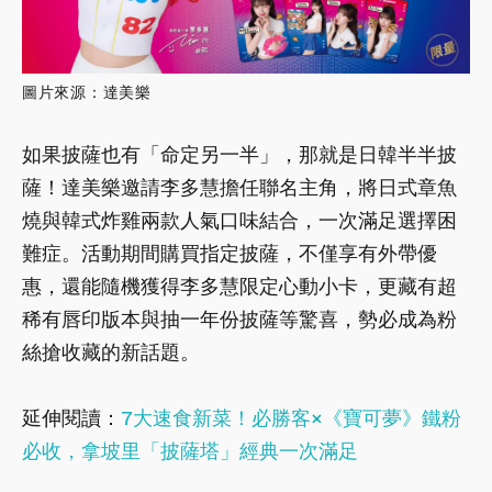
圖片來源：達美樂
如果披薩也有「命定另一半」，那就是日韓半半披
薩！達美樂邀請李多慧擔任聯名主角，將日式章魚
燒與韓式炸雞兩款人氣口味結合，一次滿足選擇困
難症。活動期間購買指定披薩，不僅享有外帶優
惠，還能隨機獲得李多慧限定心動小卡，更藏有超
稀有唇印版本與抽一年份披薩等驚喜，勢必成為粉
絲搶收藏的新話題。
延伸閱讀：
7大速食新菜！必勝客×《寶可夢》鐵粉
必收，拿坡里「披薩塔」經典一次滿足