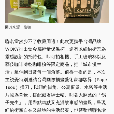
圖片來源：造咖
聯名當然少不了收藏周邊！此次更攜手台灣品牌
WOKY推出鈦金屬輕量保溫杯，還有以紐約街景為
靈感設計的托特包、即可拍相機、手工玻璃杯以及
藝伎咖啡凍乾咖啡粉等限定商品，把「城市慢生
活」延伸到日常每一個角落。值得一提的是，本次
主視覺特別邀請台灣國際插畫藝術家鄒駿昇（Page
Tsou）操刀，以紐約街角、公寓窗景、水塔等生活
片段為背景，搭配戴著紳士帽、叼著大麻葉的「鴿
子先生」，用帶點幽默又充滿故事感的畫風，呈現
紐約街頭自在又鬆弛的生活節奏，也替整體聯名增