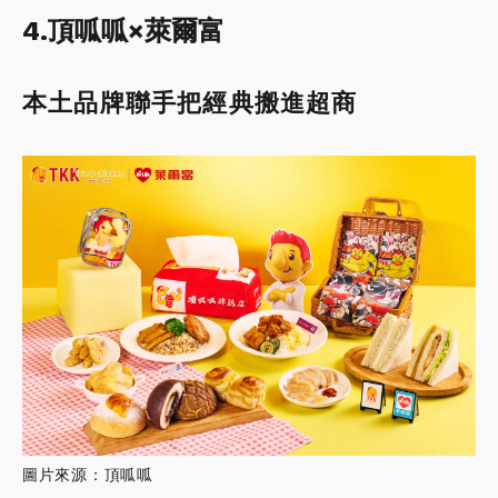
4.頂呱呱×萊爾富
本土品牌聯手把經典搬進超商
圖片來源：頂呱呱