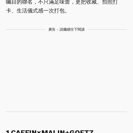
矚目的聯名，不只滿足味蕾，更把收藏、拍照打
卡、生活儀式感一次打包。
廣告 - 請繼續往下閱讀
1.CAFE!N×MALIN+GOETZ