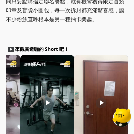
間只要點購指定聯名餐點，就有機會獲得限定盲袋
印章及盲袋小圓包，每一次拆封都充滿驚喜感，讓
不少粉絲直呼根本是另一種抽卡樂趣。
smart_display
來觀賞造咖的 Short 吧！
play_arrow
play_arrow