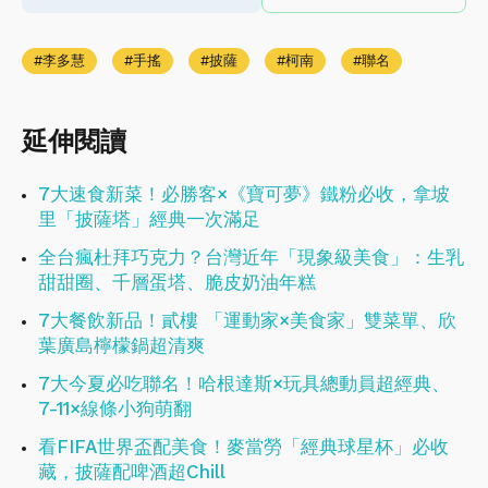
李多慧
手搖
披薩
柯南
聯名
延伸閱讀
7大速食新菜！必勝客×《寶可夢》鐵粉必收，拿坡
里「披薩塔」經典一次滿足
全台瘋杜拜巧克力？台灣近年「現象級美食」：生乳
甜甜圈、千層蛋塔、脆皮奶油年糕
7大餐飲新品！貳樓 「運動家×美食家」雙菜單、欣
葉廣島檸檬鍋超清爽
7大今夏必吃聯名！哈根達斯×玩具總動員超經典、
7-11×線條小狗萌翻
看FIFA世界盃配美食！麥當勞「經典球星杯」必收
藏，披薩配啤酒超Chill