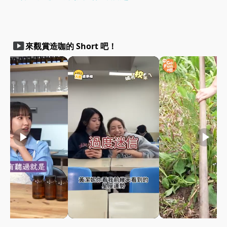
smart_display
來觀賞造咖的 Short 吧！
play_arrow
play_arrow
play_arrow