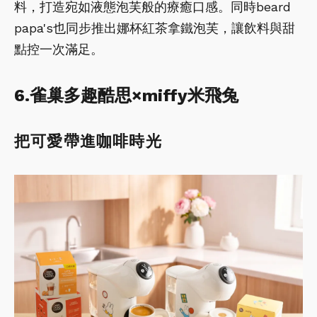
料，打造宛如液態泡芙般的療癒口感。同時beard
papa's也同步推出娜杯紅茶拿鐵泡芙，讓飲料與甜
點控一次滿足。
6.雀巢多趣酷思×miffy米飛兔
把可愛帶進咖啡時光