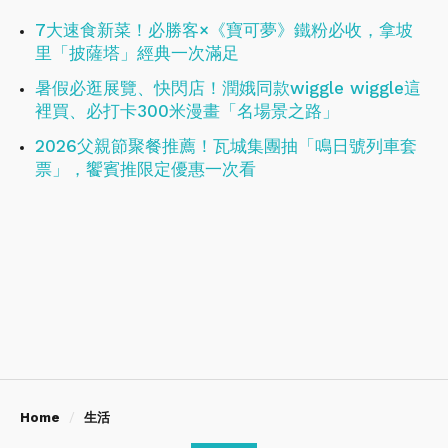
7大速食新菜！必勝客×《寶可夢》鐵粉必收，拿坡
里「披薩塔」經典一次滿足
暑假必逛展覽、快閃店！潤娥同款wiggle wiggle這
裡買、必打卡300米漫畫「名場景之路」
2026父親節聚餐推薦！瓦城集團抽「鳴日號列車套
票」，饗賓推限定優惠一次看
Home
生活