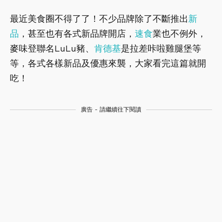
最近美食圈不得了了！不少品牌除了不斷推出
新
品
，甚至也有各式新品牌開店，
速食
業也不例外，
麥味登聯名LuLu豬、
肯德基
是拉差咔啦雞腿堡等
等，各式各樣新品及優惠來襲，大家看完這篇就開
吃！
廣告 - 請繼續往下閱讀