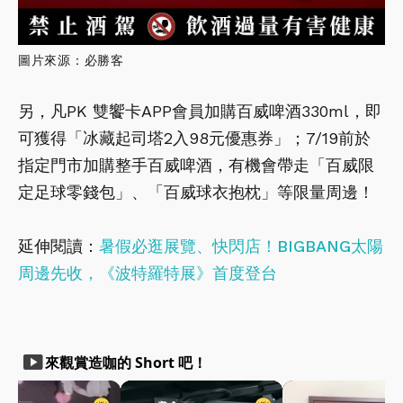
圖片來源：必勝客
另，凡PK 雙饗卡APP會員加購百威啤酒330ml，即
可獲得「冰藏起司塔2入98元優惠券」；7/19前於
指定門市加購整手百威啤酒，有機會帶走「百威限
定足球零錢包」、「百威球衣抱枕」等限量周邊！
延伸閱讀：
暑假必逛展覽、快閃店！BIGBANG太陽
周邊先收，《波特羅特展》首度登台
smart_display
來觀賞造咖的 Short 吧！