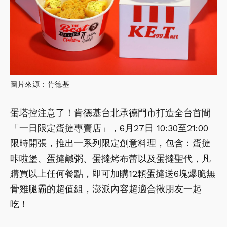
圖片來源：肯德基
蛋塔控注意了！肯德基台北承德門市打造全台首間
「一日限定蛋撻專賣店」，6月27日 10:30至21:00
限時開張，推出一系列限定創意料理，包含：蛋撻
咔啦堡、蛋撻鹹粥、蛋撻烤布蕾以及蛋撻聖代，凡
購買以上任何餐點，即可加購12顆蛋撻送6塊爆脆無
骨雞腿霸的超值組，澎派內容超適合揪朋友一起
吃！