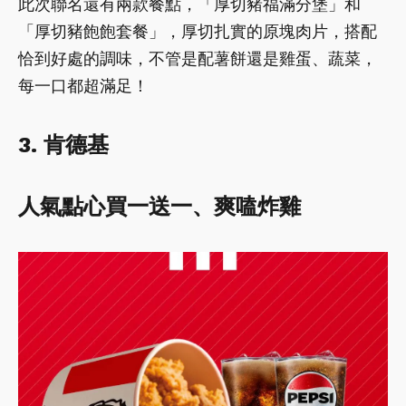
此次聯名還有兩款餐點，「厚切豬福滿分堡」和
「厚切豬飽飽套餐」，厚切扎實的原塊肉片，搭配
恰到好處的調味，不管是配薯餅還是雞蛋、蔬菜，
每一口都超滿足！
3. 肯德基
人氣點心買一送一、爽嗑炸雞