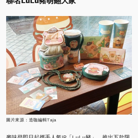
聯名LuLu豬萌翻大家
圖片來源：造咖編輯Taja
麥味登即日起攜手人氣IP「LuLu豬」，推出五款限