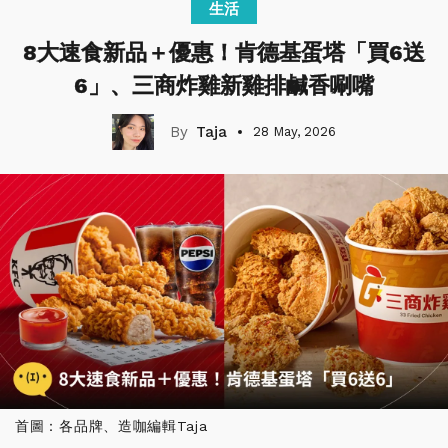
生活
8大速食新品＋優惠！肯德基蛋塔「買6送
6」、三商炸雞新雞排鹹香唰嘴
Taja
28 May, 2026
首圖：各品牌、造咖編輯Taja