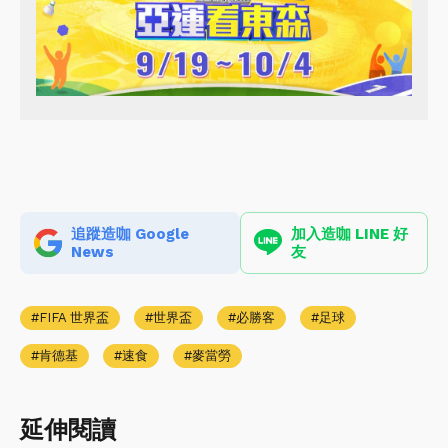
追蹤造咖 Google
加入造咖 LINE 好
News
友
FIFA 世界盃
世界盃
必勝客
足球
肯德基
速食
麥當勞
延伸閱讀