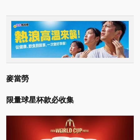
麥當勞
限量球星杯款必收集