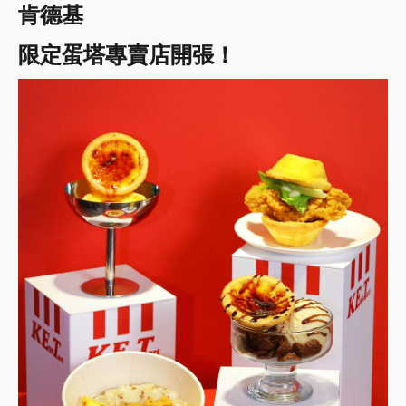
肯德基
限定蛋塔專賣店開張！