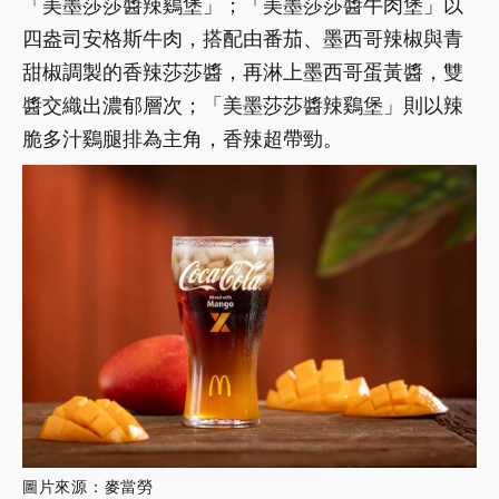
「美墨莎莎醬辣鷄堡」；「美墨莎莎醬牛肉堡」以
四盎司安格斯牛肉，搭配由番茄、墨西哥辣椒與青
甜椒調製的香辣莎莎醬，再淋上墨西哥蛋黃醬，雙
醬交織出濃郁層次；「美墨莎莎醬辣鷄堡」則以辣
脆多汁鷄腿排為主角，香辣超帶勁。
圖片來源：麥當勞