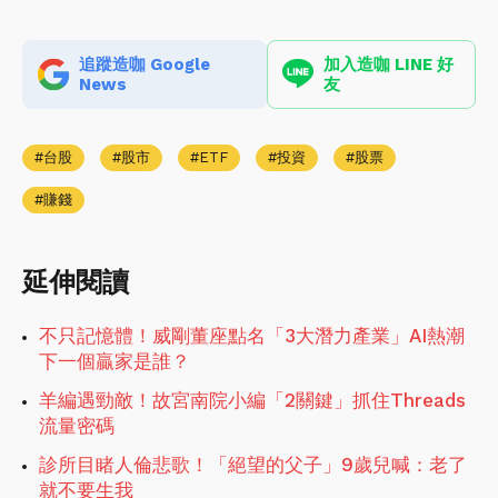
追蹤造咖 Google
加入造咖 LINE 好
News
友
台股
股市
ETF
投資
股票
賺錢
延伸閱讀
不只記憶體！威剛董座點名「3大潛力產業」AI熱潮
下一個贏家是誰？
羊編遇勁敵！故宮南院小編「2關鍵」抓住Threads
流量密碼
診所目睹人倫悲歌！「絕望的父子」9歲兒喊：老了
就不要生我