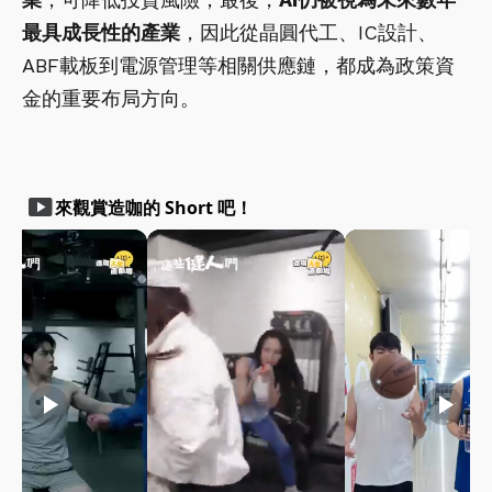
最具成長性的產業
，因此從晶圓代工、IC設計、
ABF載板到電源管理等相關供應鏈，都成為政策資
金的重要布局方向。
smart_display
來觀賞造咖的 Short 吧！
play_arrow
play_arrow
play_arrow