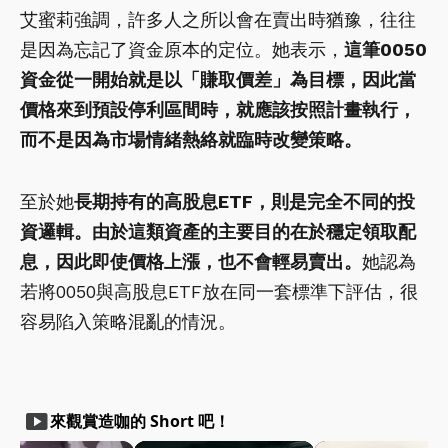
艾蜜莉強調，許多人之所以會在賣出時猶豫，往往
是因為忘記了資金原本的定位。她表示，
這筆0050
資金從一開始就是以「賺取價差」為目標，因此當
價格來到預設停利區間時，就應該按照計畫執行，
而不是因為市場情緒熱絡就臨時改變策略。
至於她
長期持有的高股息ETF，則是完全不同的投
資邏輯。由於這類資產的主要目的在於穩定領取配
息，因此即使價格上漲，也不會輕易賣出。
她認為
若將0050與高股息ETF放在同一套標準下評估，很
容易陷入策略混亂的情況。
smart_display
來觀賞造咖的 Short 吧！