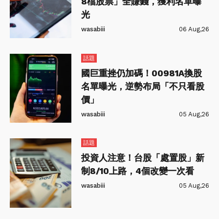
8檔股票」全賺錢，獲利名單曝
光
wasabiii
06 Aug,26
話題
國巨重挫仍加碼！00981A換股
名單曝光，逆勢布局「不只看股
價」
wasabiii
05 Aug,26
話題
投資人注意！台股「處置股」新
制8/10上路，4個改變一次看
wasabiii
05 Aug,26