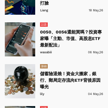
打臉
Liang
18 May,26
話題
0050、0056還能買嗎？投資專
家曝「主動、市值、高股息ETF
最新配法」
wasabiii
06 May,26
賺錢
儲蓄險退燒！資金大搬家，銀
行、郵局定存流向ETF背後原因
曝光
lily
04 May,26