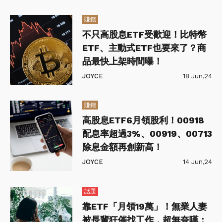
賺錢
不只高股息ETF受歡迎！比特幣
ETF、主動式ETF也要來了？商
品最快上架時間曝！
JOYCE
18 Jun,24
賺錢
高股息ETF6月領股利！00918
配息率超過3%、00919、00713
除息金額再創新高！
JOYCE
14 Jun,24
話題
靠ETF「月領19萬」！無業人妻
被長輩狂催找工作，超無奈嘆：