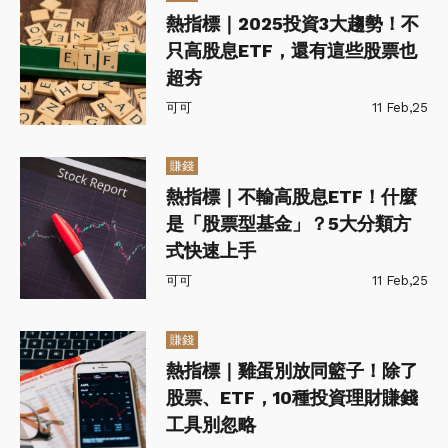
熱指標｜2025投資3大趨勢！不
只高股息ETF，還有這些股票也
超夯
可可
11 Feb,25
賺錢
熱指標｜不輸高股息ETF！什麼
是「股票型基金」？5大分類方
式快速上手
可可
11 Feb,25
賺錢
熱指標｜雞蛋別放同籃子！除了
股票、ETF，10種投資理財賺錢
工具別忽略