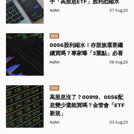
手「高股息ETF」股利恐縮水
Aohn
07 Aug,25
賺錢
0056股利縮水！存股族還要繼
續買嗎？專家曝「2重點」必看
Aohn
06 Aug,25
賺錢
高股息沒了？00919、0056配
息變少還能買嗎？金管會「ETF
新規」
Aohn
03 Aug,25