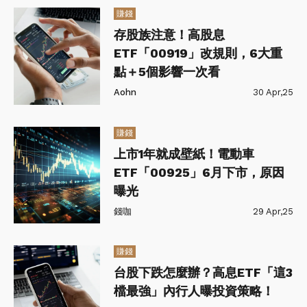
賺錢
存股族注意！高股息
ETF「00919」改規則，6大重
點＋5個影響一次看
Aohn
30 Apr,25
賺錢
上市1年就成壁紙！電動車
ETF「00925」6月下市，原因
曝光
錢咖
29 Apr,25
賺錢
台股下跌怎麼辦？高息ETF「這3
檔最強」內行人曝投資策略！