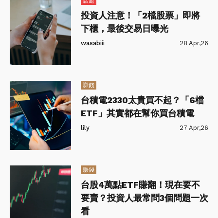
話題
投資人注意！「2檔股票」即將
下櫃，最後交易日曝光
wasabiii
28 Apr,26
賺錢
台積電2330太貴買不起？「6檔
ETF」其實都在幫你買台積電
lily
27 Apr,26
賺錢
台股4萬點ETF賺翻！現在要不
要賣？投資人最常問3個問題一次
看