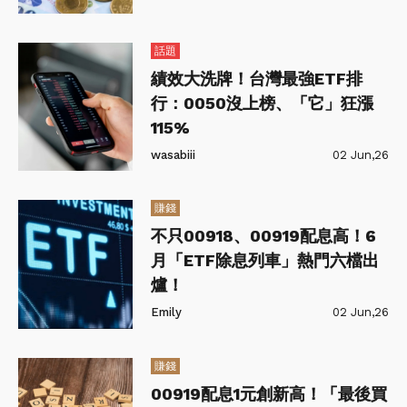
話題
績效大洗牌！台灣最強ETF排
行：0050沒上榜、「它」狂漲
115%
wasabiii
02 Jun,26
賺錢
不只00918、00919配息高！6
月「ETF除息列車」熱門六檔出
爐！
Emily
02 Jun,26
賺錢
00919配息1元創新高！「最後買