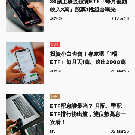
36歲上班族投資ETF「每月被動
收入3萬」股票3檔組合曝光
JOYCE
01 Apr,26
話題
投資小白也會！專家曝「1檔
ETF」每月丟1萬、滾出2000萬
JOYCE
25 Mar,26
賺錢
ETF配息誰最強？ 月配、季配
ETF排行榜出爐，雙位數高息一
次看！
lily
02 Mar,26