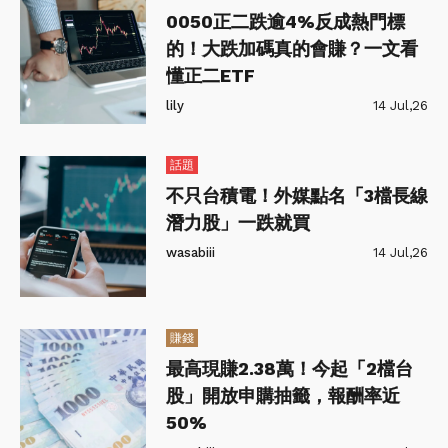
0050正二跌逾4%反成熱門標
的！大跌加碼真的會賺？一文看
懂正二ETF
lily
14 Jul,26
話題
不只台積電！外媒點名「3檔長線
潛力股」一跌就買
wasabiii
14 Jul,26
賺錢
最高現賺2.38萬！今起「2檔台
股」開放申購抽籤，報酬率近
50%