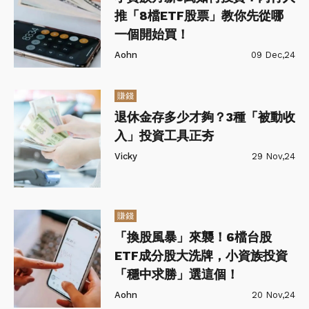
推「8檔ETF股票」教你先從哪
一個開始買！
Aohn
09 Dec,24
賺錢
退休金存多少才夠？3種「被動收
入」投資工具正夯
Vicky
29 Nov,24
賺錢
「換股風暴」來襲！6檔台股
ETF成分股大洗牌，小資族投資
「穩中求勝」選這個！
Aohn
20 Nov,24