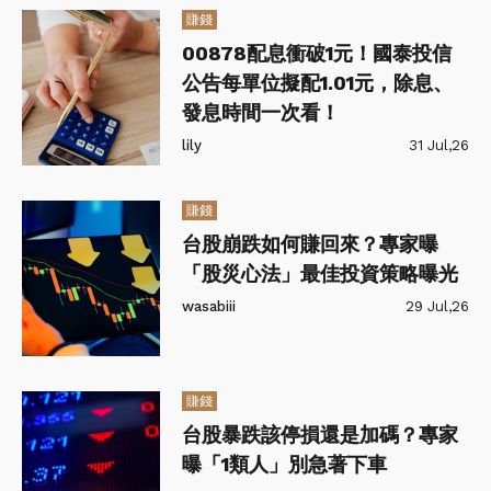
賺錢
00878配息衝破1元！國泰投信
公告每單位擬配1.01元，除息、
發息時間一次看！
lily
31 Jul,26
賺錢
台股崩跌如何賺回來？專家曝
「股災心法」最佳投資策略曝光
wasabiii
29 Jul,26
賺錢
台股暴跌該停損還是加碼？專家
曝「1類人」別急著下車