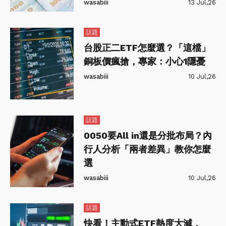
wasabiii
13 Jul,26
話題
台股正二ETF怎麼選？「這檔」
銅板價瘋搶，專家：小心1隱憂
wasabiii
10 Jul,26
話題
0050要All in還是分批布局？內
行人分析「兩者差異」教你怎麼
選
wasabiii
10 Jul,26
話題
快看！主動式ETF熱度大減，