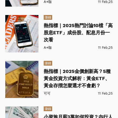
A+咖
11 Feb,25
賺錢
熱指標｜2025熱門討論10檔「高
股息ETF」成份股、配息月份一
次看
A+咖
11 Feb,25
賺錢
熱指標｜2025金價創新高？5種
黃金投資方式解析：黃金ETF、
黃金存摺怎麼選才不會虧？
可可
11 Feb,25
賺錢
小資族月薪3萬如何投資？內行人