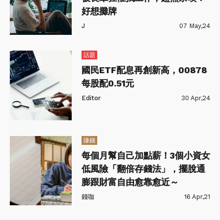
好想攤牌
J
07 May,24
話題
國民ETF配息再創新高，00878
每股配0.51元
Editor
30 Apr,24
賺錢
每個月幫自己加點薪！3個小資女
低風險「翻倍存錢法」，擺脫通
膨跟財富自由愈靠愈近～
錢咖
16 Apr,21