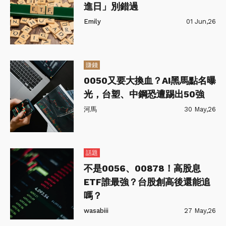
進日」別錯過
Emily
01 Jun,26
賺錢
0050又要大換血？AI黑馬點名曝
光，台塑、中鋼恐遭踢出50強
河馬
30 May,26
話題
不是0056、00878！高股息
ETF誰最強？台股創高後還能追
嗎？
wasabiii
27 May,26