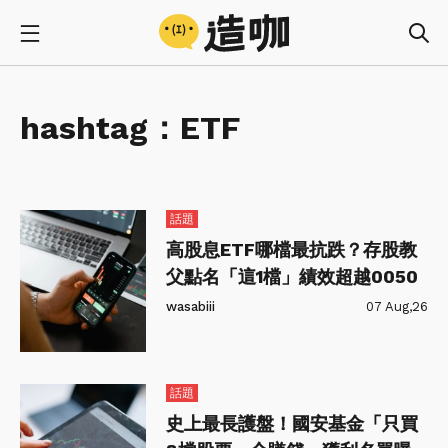
hashtag：
ETF
話題
高股息ETF哪檔最抗跌？存股教
父點名「這1檔」績效超越0050
wasabiii
07 Aug,26
話題
史上最長護盤！國安基金「只買