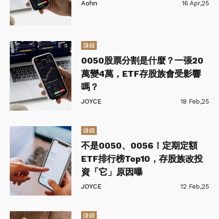
Aohn
16 Apr,25
賺錢
0050股票分割是什麼？一張20
萬變4萬，ETF存股族會受影響
嗎？
JOYCE
18 Feb,25
賺錢
不是0050、0056！定期定額
ETF排行榜Top10，存股族改投
資「它」原因曝
JOYCE
12 Feb,25
賺錢