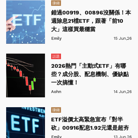
賺錢
錯過00919、00896沒關係！本
週除息21檔ETF，跟著「前10
大」這樣買最穩當
Emily
15 Jun,26
話題
2026熱門「主動式ETF」有哪
些？成分股、配息機制、優缺點
一次搞懂！
Aohn
14 Jun,26
賺錢
ETF溢價太高緊急宣布「對半
砍」00916配息1.92元還是超夯
Emily
13 Jun,26