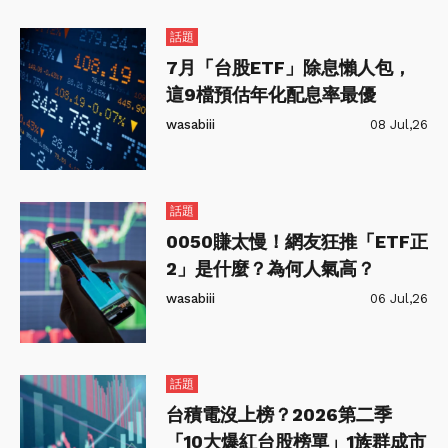
話題
7月「台股ETF」除息懶人包，
這9檔預估年化配息率最優
wasabiii
08 Jul,26
話題
0050賺太慢！網友狂推「ETF正
2」是什麼？為何人氣高？
wasabiii
06 Jul,26
話題
台積電沒上榜？2026第二季
「10大爆紅台股榜單」1族群成市