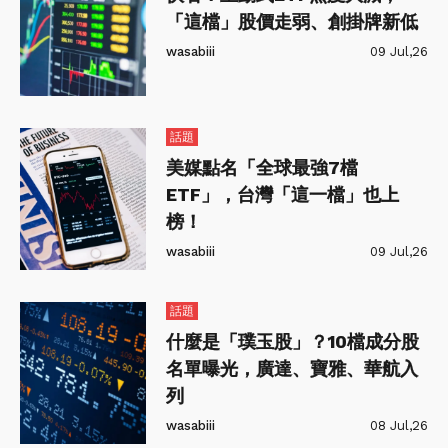
「這檔」股價走弱、創掛牌新低
wasabiii
09 Jul,26
話題
美媒點名「全球最強7檔
ETF」，台灣「這一檔」也上
榜！
wasabiii
09 Jul,26
話題
什麼是「璞玉股」？10檔成分股
名單曝光，廣達、寶雅、華航入
列
wasabiii
08 Jul,26