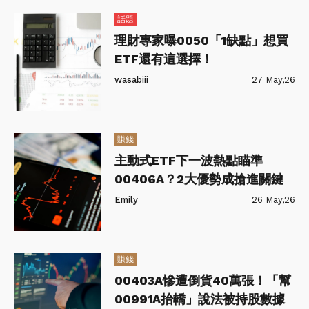
話題
理財專家曝0050「1缺點」想買
ETF還有這選擇！
wasabiii
27 May,26
賺錢
主動式ETF下一波熱點瞄準
00406A？2大優勢成搶進關鍵
Emily
26 May,26
賺錢
00403A慘遭倒貨40萬張！「幫
00991A抬轎」說法被持股數據