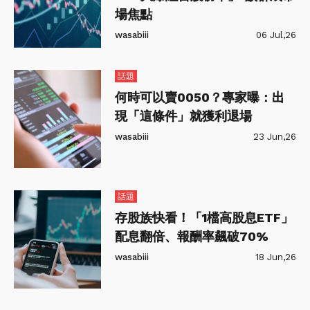
場焦點
wasabiii
06 Jul,26
話題
何時可以賣0050？專家曝：出
現「這條件」就獲利退場
wasabiii
23 Jun,26
話題
存股族快看！「1檔高股息ETF」
配息翻倍、報酬率飆破70%
wasabiii
18 Jun,26