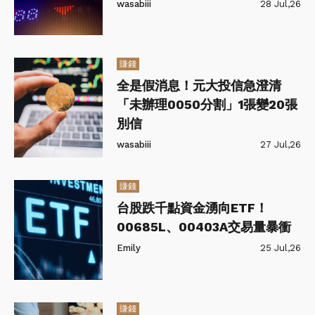
wasabiii
28 Jul,26
賺錢
全是假消息！元大投信急澄清
「未辦理0050分割」1張變20張
別信
wasabiii
27 Jul,26
賺錢
台股跌千點資金湧向ETF！
00685L、00403A交易量暴衝
Emily
25 Jul,26
賺錢