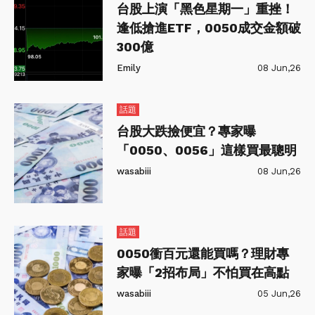
台股上演「黑色星期一」重挫！
逢低搶進ETF，0050成交金額破
300億
Emily
08 Jun,26
話題
台股大跌撿便宜？專家曝
「0050、0056」這樣買最聰明
wasabiii
08 Jun,26
話題
0050衝百元還能買嗎？理財專
家曝「2招布局」不怕買在高點
wasabiii
05 Jun,26