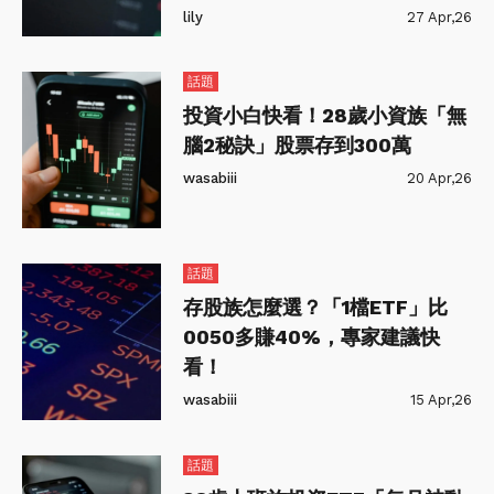
lily
27 Apr,26
話題
投資小白快看！28歲小資族「無
腦2秘訣」股票存到300萬
wasabiii
20 Apr,26
話題
存股族怎麼選？「1檔ETF」比
0050多賺40%，專家建議快
看！
wasabiii
15 Apr,26
話題