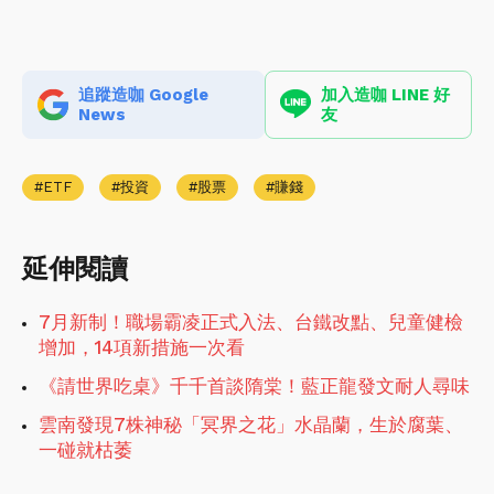
追蹤造咖 Google
加入造咖 LINE 好
News
友
ETF
投資
股票
賺錢
延伸閱讀
7月新制！職場霸凌正式入法、台鐵改點、兒童健檢
增加，14項新措施一次看
《請世界吃桌》千千首談隋棠！藍正龍發文耐人尋味
雲南發現7株神秘「冥界之花」水晶蘭，生於腐葉、
一碰就枯萎