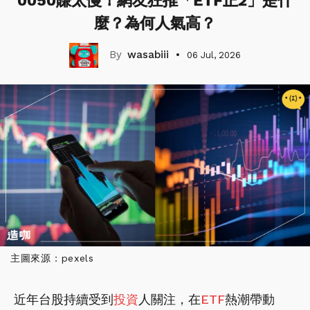
0050賺太慢！網友狂推「ETF正2」是什
麼？為何人氣高？
wasabiii
06 Jul, 2026
主圖來源：pexels
近年台股持續受到
投資
人關注，在
ETF
熱潮帶動