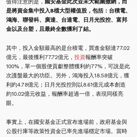
值得注意的是，
國安基金此次並未大範圍撒網，而
是將資金集中投入8檔大型權值股，包括：台積電、
鴻海、聯發科、廣達、台達電、日月光投控、富邦
金以及台塑，且最終全數獲利了結。
其中，投入金額最高的是台積電，買進金額達77.02
億元，最後獲利77.72億元，
投資
報酬率突破
100%，單一個股便貢獻整體獲利約77%，可說是此
次護盤最大的功臣。另外，鴻海投入18.58億元，獲
利約4.78億元；日月光投控則以8.61億元成本創造
約10.02億元收益，報酬率超過一倍，表現同樣亮
眼。
事實上，在國安基金正式宣布進場前，政府基金與
公股行庫等政策性資金已率先進場穩定市場。當時