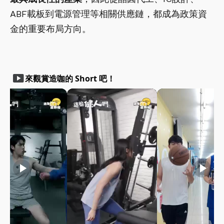
ABF載板到電源管理等相關供應鏈，都成為政策資
金的重要布局方向。
smart_display
來觀賞造咖的 Short 吧！
play_arrow
play_arrow
play_arrow