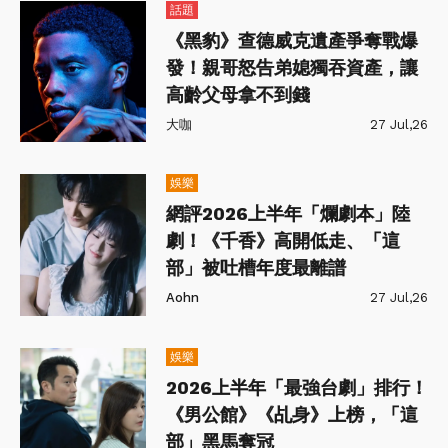
話題
《黑豹》查德威克遺產爭奪戰爆
發！親哥怒告弟媳獨吞資產，讓
高齡父母拿不到錢
大咖
27 Jul,26
娛樂
網評2026上半年「爛劇本」陸
劇！《千香》高開低走、「這
部」被吐槽年度最離譜
Aohn
27 Jul,26
娛樂
2026上半年「最強台劇」排行！
《男公館》《乩身》上榜，「這
部」黑馬奪冠