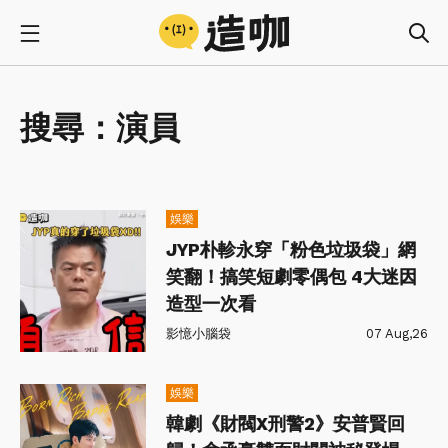
搜尋：
演員
娛樂
JYP朴軫永穿「粉色垃圾袋」網
笑翻！搞笑短劇零偶包 4大迷因
造型一次看
影憶小腦袋
07 Aug,26
娛樂
韓劇《財閥X刑警2》安普賢回