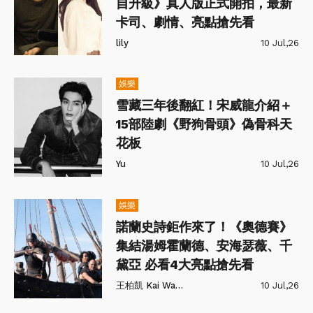
自升級》真人版正式開拍，最新
卡司、劇情、亮點搶先看
lily
10 Jul,26
娛樂
雪藏三年後翻紅！宋威龍介紹＋
15部陸劇《野狗骨頭》偽骨科天
花板
Yu
10 Jul,26
娛樂
諾蘭史詩鉅作來了！《奧德賽》
集結湯姆霍蘭德、安海瑟薇、千
黛亞 必看4大亮點搶先看
王柏凱 Kai Wang
10 Jul,26