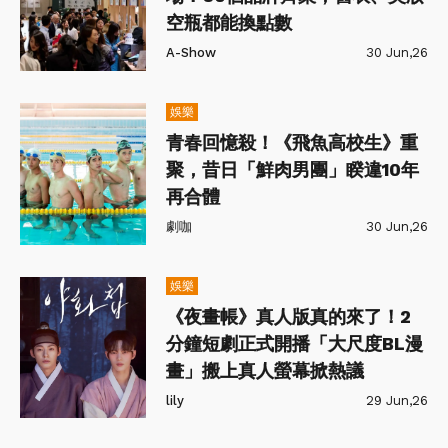
空瓶都能換點數
A-Show
30 Jun,26
娛樂
青春回憶殺！《飛魚高校生》重
聚，昔日「鮮肉男團」睽違10年
再合體
劇咖
30 Jun,26
娛樂
《夜畫帳》真人版真的來了！2
分鐘短劇正式開播「大尺度BL漫
畫」搬上真人螢幕掀熱議
lily
29 Jun,26