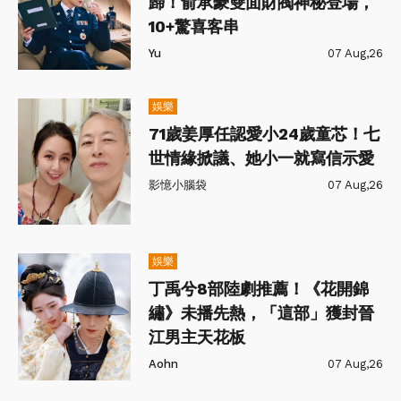
歸！俞承豪雙面財閥神秘登場，
10+驚喜客串
Yu
07 Aug,26
娛樂
71歲姜厚任認愛小24歲童芯！七
世情緣掀議、她小一就寫信示愛
影憶小腦袋
07 Aug,26
娛樂
丁禹兮8部陸劇推薦！《花開錦
繡》未播先熱，「這部」獲封晉
江男主天花板
Aohn
07 Aug,26