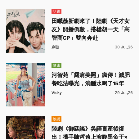
話題
田曦薇新劇來了！陸劇《天才女
友》開播倒數，搭檔胡一天「高
智商CP」雙向奔赴
劇咖
30 Jul,26
健康
河智苑「露肩美照」瘋傳！減肥
餐吃法曝光，消腫水喝了15年
Vicky
29 Jul,26
娛樂
陸劇《御廷謠》吳謹言產後復
出！攜手陳哲遠上演腹黑帝王×