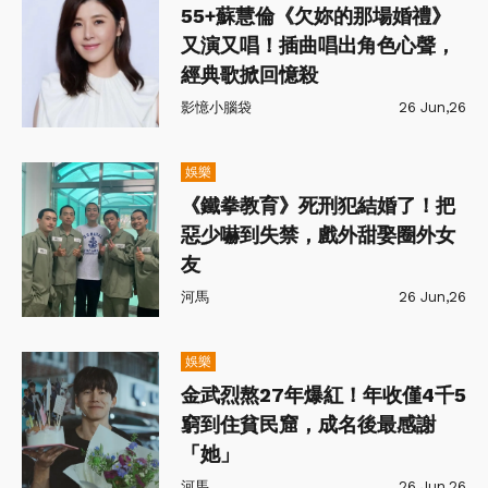
55+蘇慧倫《欠妳的那場婚禮》
又演又唱！插曲唱出角色心聲，
經典歌掀回憶殺
影憶小腦袋
26 Jun,26
娛樂
《鐵拳教育》死刑犯結婚了！把
惡少嚇到失禁，戲外甜娶圈外女
友
河馬
26 Jun,26
娛樂
金武烈熬27年爆紅！年收僅4千5
窮到住貧民窟，成名後最感謝
「她」
河馬
26 Jun,26