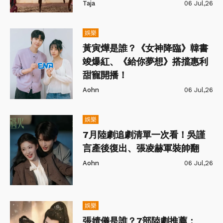
Taja
06 Jul,26
娛樂
黃寅燁是誰？《女神降臨》韓書
竣爆紅、《給你夢想》搭擋惠利
甜寵開播！
Aohn
06 Jul,26
娛樂
7月陸劇追劇清單一次看！吳謹
言產後復出、張凌赫軍裝帥翻
Aohn
06 Jul,26
娛樂
張婧儀是誰？7部陸劇推薦：