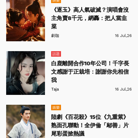
娛樂
《逐玉》高人氣破滅？演唱會沒
主角賣8千元，網轟：把人當韭
菜
劇咖
16 Jul,26
話題
白鹿離開合作10年公司！千字長
文感謝于正栽培：謝謝你先相信
我
Taja
16 Jul,26
娛樂
陸劇《百花殺》15位《九重紫》
熟面孔聯動！全伊倫「鄔善」片
尾彩蛋掀熱議