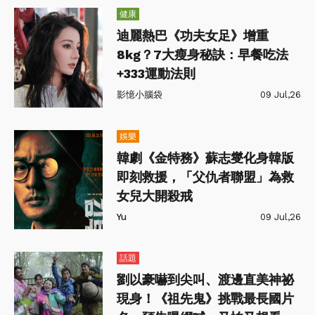
健康
迪麗熱巴《功夫女足》增重
8kg？7大瘦身秘訣：早餐吃法
+333運動法則
影憶小腦袋
09 Jul,26
娛樂
韓劇《金特務》蘇志燮化身韓版
即刻救援，「父仇者聯盟」為救
女兒大開殺戒
Yu
09 Jul,26
話題
劉以豪嚇到尖叫、渡邊直美神祕
現身！《祖先鬼》挑戰最長國片