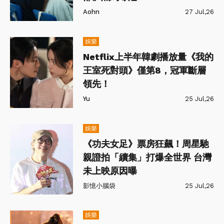
Aohn
27 Jul,26
娛樂
Netflix上半年韓劇播放量《我的
王室死對頭》僅第8，冠軍斷層
領先！
Yu
25 Jul,26
娛樂
《功夫女足》票房狂飆！周星馳
親證拍「續集」打爆全世界 台灣
未上映原因曝
影憶小腦袋
25 Jul,26
娛樂