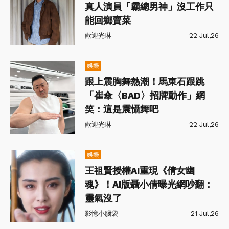
真人演員「霸總男神」沒工作只
能回鄉賣菜
歡迎光琳
22 Jul,26
娛樂
跟上震胸舞熱潮！馬東石跟跳
「崔傘〈BAD〉招牌動作」網
笑：這是震懾舞吧
歡迎光琳
22 Jul,26
娛樂
王祖賢授權AI重現《倩女幽
魂》！AI版聶小倩曝光網吵翻：
靈氣沒了
影憶小腦袋
21 Jul,26