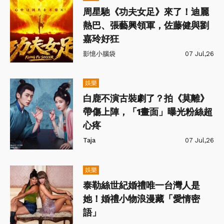
周星馳《功夫女足》來了！迪麗
熱巴、張藝興領軍，佐藤健與劉
嘉玲好狂
影憶小腦袋
07 Jul,26
娛樂
白鹿不演古裝劇了？拍《莫離》
帶傷上陣，「1畫面」曝光粉絲超
心疼
Taja
07 Jul,26
娛樂
泰勒絲世紀婚禮唯一台灣人是
她！婚禮小物浪漫藏「愛情密
語」