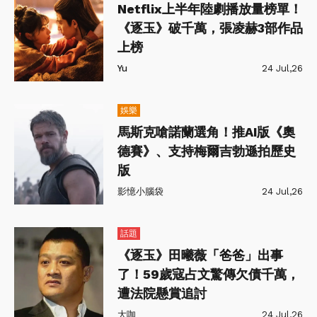
Netflix上半年陸劇播放量榜單！
《逐玉》破千萬，張凌赫3部作品
上榜
Yu
24 Jul,26
娛樂
馬斯克嗆諾蘭選角！推AI版《奧
德賽》、支持梅爾吉勃遜拍歷史
版
影憶小腦袋
24 Jul,26
話題
《逐玉》田曦薇「爸爸」出事
了！59歲寇占文驚傳欠債千萬，
遭法院懸賞追討
大咖
24 Jul,26