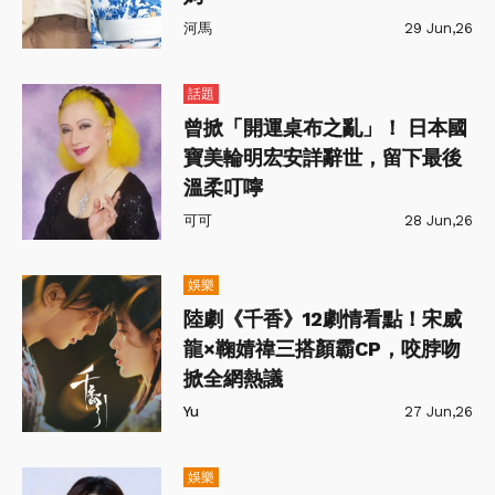
河馬
29 Jun,26
話題
曾掀「開運桌布之亂」！ 日本國
寶美輪明宏安詳辭世，留下最後
溫柔叮嚀
可可
28 Jun,26
娛樂
陸劇《千香》12劇情看點！宋威
龍×鞠婧禕三搭顏霸CP，咬脖吻
掀全網熱議
Yu
27 Jun,26
娛樂