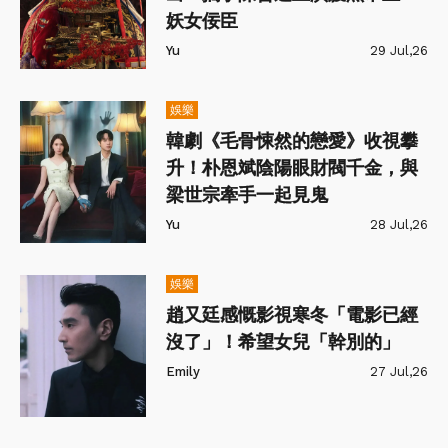
妖女佞臣
Yu
29 Jul,26
娛樂
韓劇《毛骨悚然的戀愛》收視攀
升！朴恩斌陰陽眼財閥千金，與
梁世宗牽手一起見鬼
Yu
28 Jul,26
娛樂
趙又廷感慨影視寒冬「電影已經
沒了」！希望女兒「幹別的」
Emily
27 Jul,26