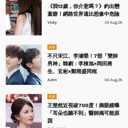
《我12歲，你介意嗎？》釣出戀
童癖！網路世界遠比想像中危險
Vicky
04 Aug,26
娛樂
不只宋江、李濬榮！7部「雙帥
男神」韓劇：李棟旭×岡田將
生、玄彬×鄭雨盛同框
Aohn
04 Aug,26
娛樂
王楚然近視破700度！摘眼鏡曝
「耳朵也聽不到」醫師揭可能原
因