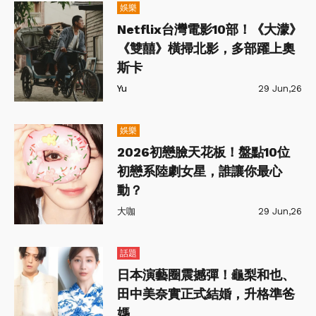
娛樂
Netflix台灣電影10部！《大濛》
《雙囍》橫掃北影，多部躍上奧
斯卡
Yu
29 Jun,26
娛樂
2026初戀臉天花板！盤點10位
初戀系陸劇女星，誰讓你最心
動？
大咖
29 Jun,26
話題
日本演藝圈震撼彈！龜梨和也、
田中美奈實正式結婚，升格準爸
媽