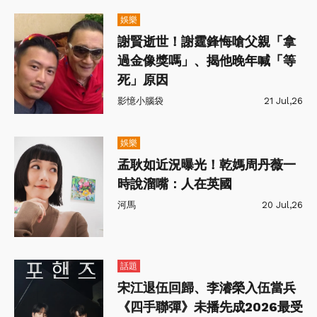
娛樂
謝賢逝世！謝霆鋒悔嗆父親「拿
過金像獎嗎」、揭他晚年喊「等
死」原因
影憶小腦袋
21 Jul,26
娛樂
孟耿如近況曝光！乾媽周丹薇一
時說溜嘴：人在英國
河馬
20 Jul,26
話題
宋江退伍回歸、李濬榮入伍當兵
《四手聯彈》未播先成2026最受