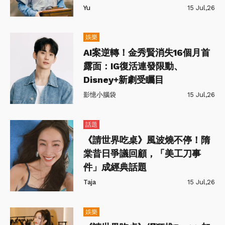
Yu
15 Jul,26
娛樂
AI案逆轉！金秀賢消失16個月首
露面：IG復活連發限動、
Disney+新劇受矚目
影憶小腦袋
15 Jul,26
話題
《請世界吃桌》風波燒不停！隋
棠昔日爭議回顧，「美工刀事
件」成經典話題
Taja
15 Jul,26
娛樂