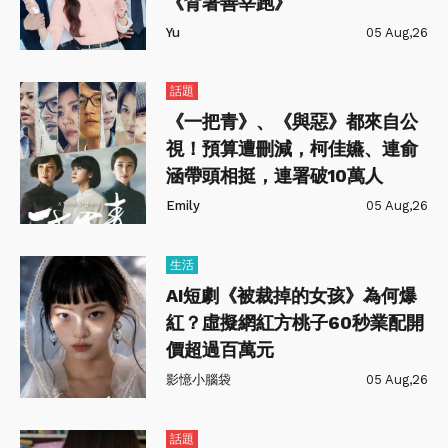
《背著善宰跑》
Yu
05 Aug,26
話題
《一把青》、《與惡》都來自公
視！預算遭刪減，柯佳嬿、連俞
涵帶頭相挺，連署破10萬人
Emily
05 Aug,26
生活
AI短劇《被裁掉的女孩》為何爆
紅？虛擬網紅方桃子60秒業配開
價超過百萬元
影憶小腦袋
05 Aug,26
話題