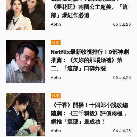
《夢花廷》南國公主超美、「這
部」爆紅作必追
Aohn
05 Jul,26
娛樂
Netflix最新收視排行！9部神劇
推薦：《欠妳的那場婚禮》第
二、「這部」口碑炸裂
Aohn
05 Jul,26
娛樂
《千香》開播！十四郎小說改編
陸劇：《三千鴉殺》評價兩極，
網推「這部」最成功！
Aohn
04 Jul,26