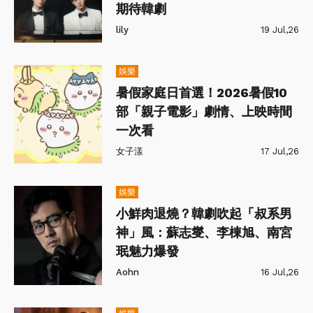
期待韓劇
lily
19 Jul,26
娛樂
暑假家庭日首選！2026暑假10
部「親子電影」劇情、上映時間
一次看
女子漾
17 Jul,26
娛樂
小鮮肉退燒？韓劇吹起「叔系男
神」風：蘇志燮、李棟旭、南宮
珉魅力爆發
Aohn
16 Jul,26