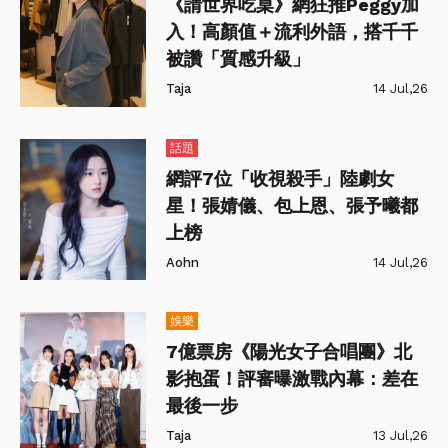
《請世界吃桌》網狂推Peggy加
入！高顏值＋流利外語，搭千千
被讚「質感升級」
Taja
14 Jul,26
話題
網評7位「收視殺手」陸劇女
星！張婧儀、包上恩、張予曦都
上榜
Aohn
14 Jul,26
娛樂
7億票房《陽光女子合唱團》北
影抱蛋！評審曝激戰內幕：差在
最後一步
Taja
13 Jul,26