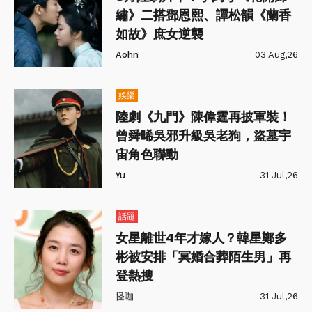
繡》二搭鄧恩熙、譚松韻《蘭香
如故》庶女逆襲
Aohn
03 Aug,26
娛樂
陸劇《九門》陳偉霆再披軍裝！
曾舜晞吳邪升級吳老狗，盜墓宇
宙角色聯動
Yu
31 Jul,26
話題
女星離世4年才嫁人？韓星鄭多
彬被安排「冥婚合葬陌生男」再
登熱搜
怪咖
31 Jul,26