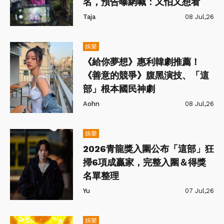
名，預告曝網喊：又怕又想看
Taja
08 Jul,26
娛樂
《給你夢想》惠利韓劇推薦！
《善意的競爭》腹黑演技、「這
部」根本國民神劇
Aohn
08 Jul,26
娛樂
2026青龍獎入圍公布「這部」狂
掃6項成贏家，完整入圍＆得獎
名單整理
Yu
07 Jul,26
娛樂