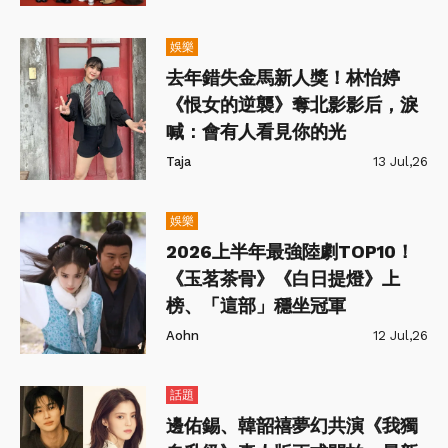
娛樂
去年錯失金馬新人獎！林怡婷
《恨女的逆襲》奪北影影后，淚
喊：會有人看見你的光
Taja
13 Jul,26
娛樂
2026上半年最強陸劇TOP10！
《玉茗茶骨》《白日提燈》上
榜、「這部」穩坐冠軍
Aohn
12 Jul,26
話題
邊佑錫、韓韶禧夢幻共演《我獨