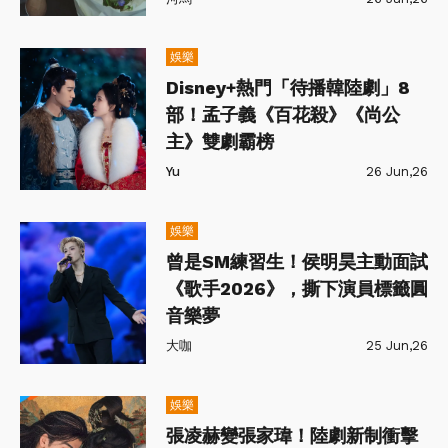
娛樂
Disney+熱門「待播韓陸劇」8
部！孟子義《百花殺》《尚公
主》雙劇霸榜
Yu
26 Jun,26
娛樂
曾是SM練習生！侯明昊主動面試
《歌手2026》，撕下演員標籤圓
音樂夢
大咖
25 Jun,26
娛樂
張凌赫變張家瑋！陸劇新制衝擊