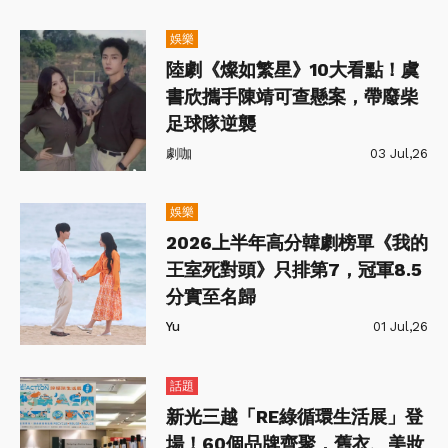
娛樂
陸劇《燦如繁星》10大看點！虞
書欣攜手陳靖可查懸案，帶廢柴
足球隊逆襲
劇咖
03 Jul,26
娛樂
2026上半年高分韓劇榜單《我的
王室死對頭》只排第7，冠軍8.5
分實至名歸
Yu
01 Jul,26
話題
新光三越「RE綠循環生活展」登
場！60個品牌齊聚，舊衣、美妝