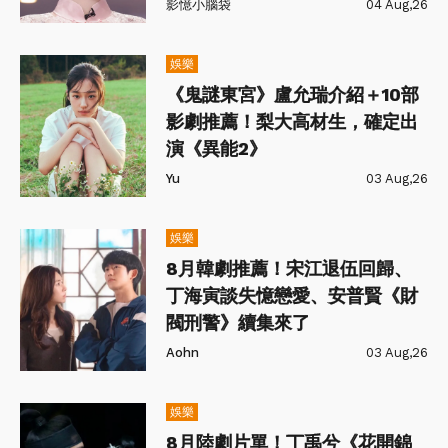
影憶小腦袋
04 Aug,26
娛樂
《鬼謎東宮》盧允瑞介紹＋10部
影劇推薦！梨大高材生，確定出
演《異能2》
Yu
03 Aug,26
娛樂
8月韓劇推薦！宋江退伍回歸、
丁海寅談失憶戀愛、安普賢《財
閥刑警》續集來了
Aohn
03 Aug,26
娛樂
8月陸劇片單！丁禹兮《花開錦