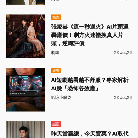
娛樂
張凌赫《這一秒過火》AI片頭遭
轟廉價！劇方火速撤換真人片
頭，逆轉評價
劇咖
23 Jul,26
娛樂
AI短劇越看越不舒服？專家解析
AI臉「恐怖谷效應」
影憶小腦袋
23 Jul,26
話題
昨天當霸總，今天賣菜？AI取代