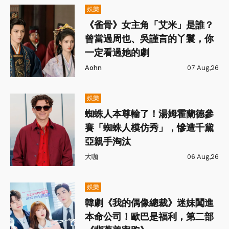
娛樂
《雀骨》女主角「艾米」是誰？
曾當過周也、吳謹言的丫鬟，你
一定看過她的劇
Aohn
07 Aug,26
娛樂
蜘蛛人本尊輸了！湯姆霍蘭德參
賽「蜘蛛人模仿秀」，慘遭千黛
亞親手淘汰
大咖
06 Aug,26
娛樂
韓劇《我的偶像總裁》迷妹闖進
本命公司！歐巴是福利，第二部