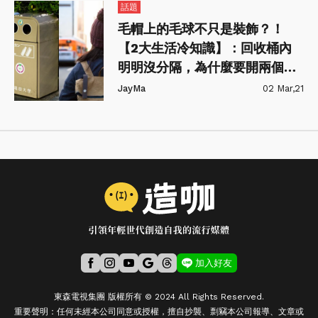
話題
毛帽上的毛球不只是裝飾？！
【2大生活冷知識】：回收桶內
明明沒分隔，為什麼要開兩個洞
口？
JayMa
02 Mar,21
加入好友
東森電視集團 版權所有 © 2024 All Rights Reserved.
重要聲明：任何未經本公司同意或授權，擅自抄襲、剽竊本公司報導、文章或