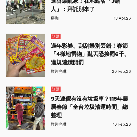
進香爆亂象！在地點名「3類
人」：拜託別來了
掰咖
13 Apr,26
話題
過年彩券、刮刮樂別丟錯！春節
「4樣地雷物」亂丟恐挨罰6千、
違規連續開罰
歡迎光琳
20 Feb,26
話題
9天連假有沒有垃圾車？115年農
曆春節「全台垃圾清運時間」總
整理
歡迎光琳
10 Feb,26