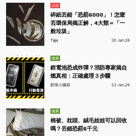
話題
碎紙丟錯「恐罰6000」！怎麼
丟環保局揭正解，4大類＝「一
般垃圾」
Taja
30 Jan,26
健康
鋰電池恐成炸彈？消防專家揭自
燃真相：正確處理３步驟
影憶小腦袋
23 Jan,26
健康
棉被、枕頭、絨毛娃娃可以回收
嗎？丟錯恐罰6千元