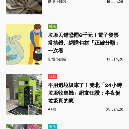
影憶小腦袋
16 Jan,26
健康
垃圾丟錯恐罰6千元！電子發票
常搞錯、網購包材「正確分類」
一次看
影憶小腦袋
13 Jan,26
話題
不用追垃圾車了！雙北「24小時
垃圾收集機」網友狂讚：半夜倒
垃圾真的爽
A+咖
05 Jan,26
生活