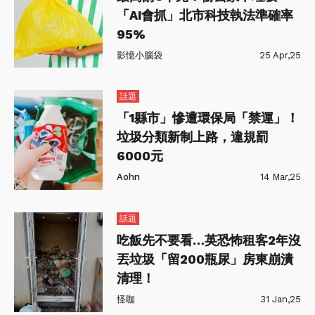
「AI會抓」北市科技執法準確率
95%
影憶小腦袋
25 Apr,25
話題
「1縣市」慘遭環保局「禁運」！
垃圾分類新制上路，違規罰
6000元
Aohn
14 Mar,25
話題
吃飯先不要看…英恐怖租客2年沒
丟垃圾「留200瓶尿」房東崩潰
清理！
怪咖
31 Jan,25