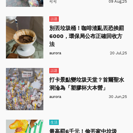
可可
09 Aug,25
話題
別丟垃圾桶！咖啡渣亂丟恐挨罰
6000，環保局公布正確回收方
法
aurora
20 Jul,25
話題
打卡景點變垃圾天堂？首爾聖水
洞淪為「塑膠杯大本營」
aurora
30 Jun,25
生活
最高罰6千元！偷丟家中垃圾