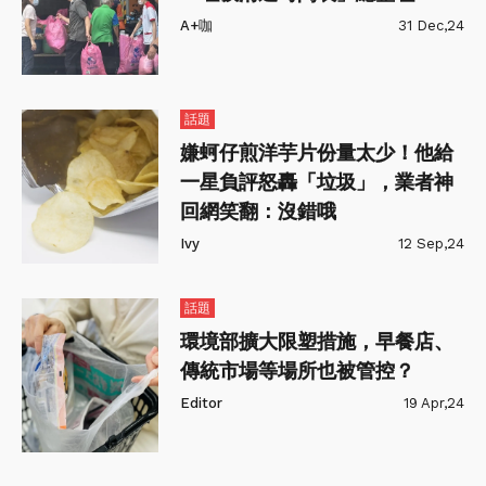
A+咖
31 Dec,24
話題
嫌蚵仔煎洋芋片份量太少！他給
一星負評怒轟「垃圾」，業者神
回網笑翻：沒錯哦
Ivy
12 Sep,24
話題
環境部擴大限塑措施，早餐店、
傳統市場等場所也被管控？
Editor
19 Apr,24