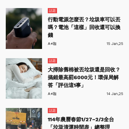
話題
行動電源怎麼丟？垃圾車可以丟
嗎？電池「這樣」回收還可以換
錢
A+咖
15 Jan,25
話題
大掃除舊棉被丟垃圾還是回收？
搞錯最高罰6000元！環保局解
答「評估這1事」
A+咖
14 Jan,25
話題
114年農曆春節1/27~2/3全台
「垃圾清運時間表」總整理