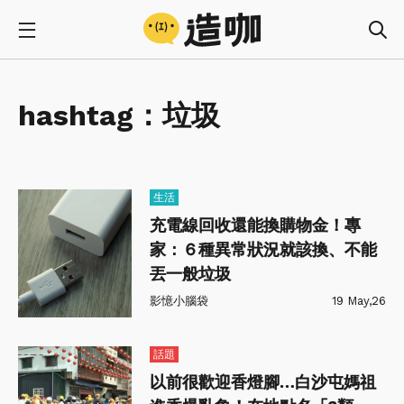
hashtag：
垃圾
生活
充電線回收還能換購物金！專
家：６種異常狀況就該換、不能
丟一般垃圾
影憶小腦袋
19 May,26
話題
以前很歡迎香燈腳…白沙屯媽祖