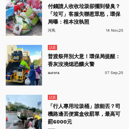
付錢請人收收垃圾卻擺到發臭？
「垃可」客服失聯惹眾怒，環保
局曝：根本沒執照
河馬
14 Nov,25
話題
普渡祭拜別大意！環保局提醒：
香灰沒澆熄恐釀火警
aurora
07 Sep,25
話題
「行人專用垃圾桶」誰能丟？司
機路邊丟便當盒收罰單，最高可
罰6000元