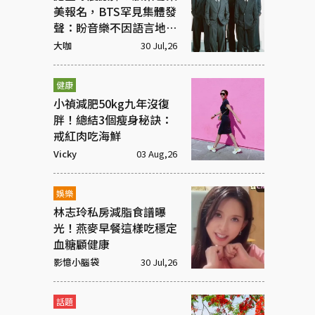
美報名，BTS罕見集體發
聲：盼音樂不因語言地區
被區分
大咖
30 Jul,26
健康
小禎減肥50kg九年沒復
胖！總結3個瘦身秘訣：
戒紅肉吃海鮮
Vicky
03 Aug,26
娛樂
林志玲私房減脂食譜曝
光！燕麥早餐這樣吃穩定
血糖顧健康
影憶小腦袋
30 Jul,26
話題