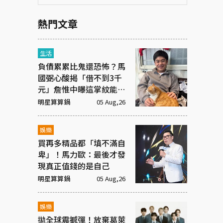
熱門文章
生活
負債累累比鬼還恐怖？馬
國弼心酸揭「借不到3千
元」詹惟中曝這掌紋能救
命！
明星算算鍋
05 Aug,26
娛樂
買再多精品都「填不滿自
卑」！馬力歐：最後才發
現真正值錢的是自己
明星算算鍋
05 Aug,26
娛樂
拋全球震撼彈！放棄葛萊