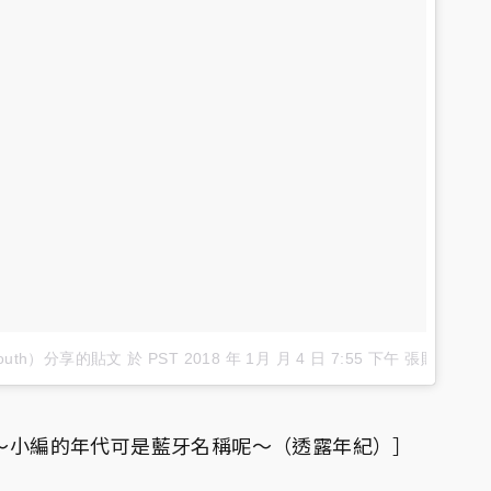
emouth）分享的貼文
於
PST 2018 年 1月 月 4 日 7:55 下午
張貼
啊～小編的年代可是藍牙名稱呢～（透露年紀）］