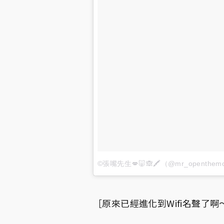
©張嘴先生💋🐷🙈🖍（@mr_openth
［原來已經進化到Wifi名聲了