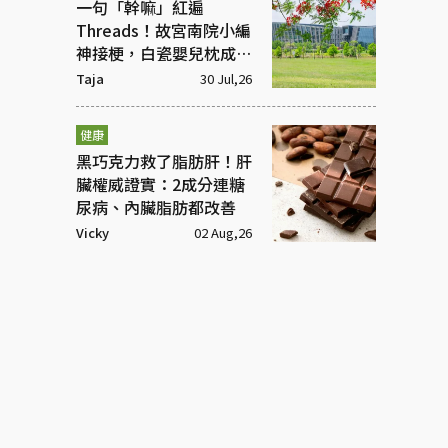
一句「幹嘛」紅遍
Threads！故宮南院小編
神接梗，白瓷嬰兒枕成最
夯迷因
Taja
30 Jul,26
健康
黑巧克力救了脂肪肝！肝
臟權威證實：2成分連糖
尿病、內臟脂肪都改善
Vicky
02 Aug,26