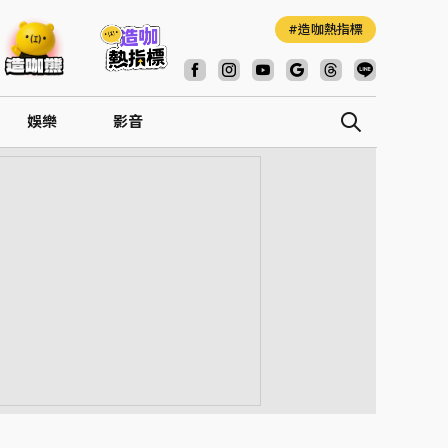
造咖熱指標
娛樂
影音