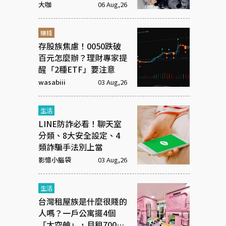
洋蔥
大咖
06 Aug,26
賺錢
存股族焦慮！0050跌破
百元怎麼辦？理財專家提
醒「2種ETF」要注意
wasabiii
03 Aug,26
生活
LINE防詐必看！聊天室
分類、8大安全設定、4
類詐騙手法別上當
影憶小腦袋
03 Aug,26
生活
台灣租屋族是什麼很賤的
人嗎？一戶公寓擺4個
「太空艙」，月租7000