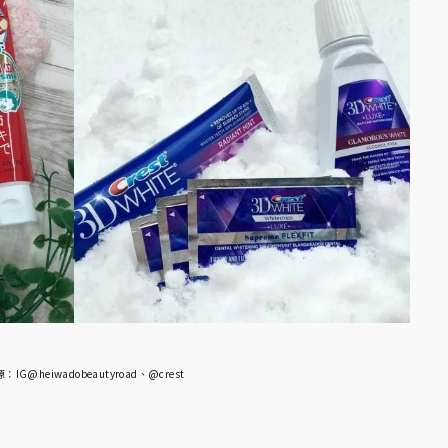
IG@heiwadobeautyroad、@crest