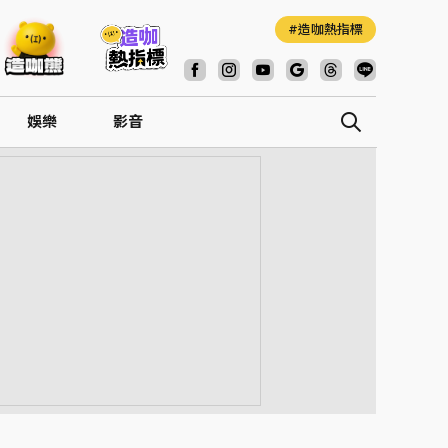
造咖熱指標
娛樂
影音