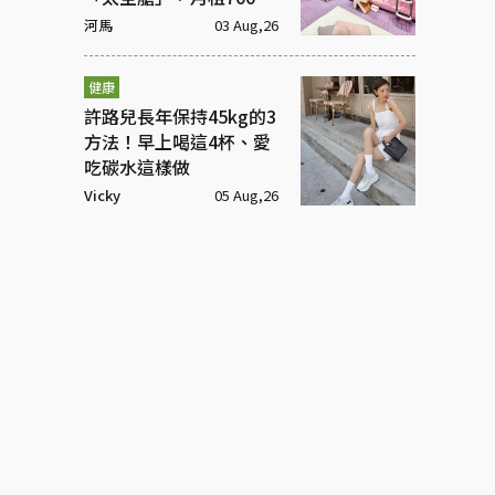
元
河馬
03 Aug,26
健康
許路兒長年保持45kg的3
方法！早上喝這4杯、愛
吃碳水這樣做
Vicky
05 Aug,26