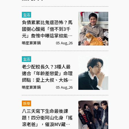
生活
負債累累比鬼還恐怖？馬
國弼心酸揭「借不到3千
元」詹惟中曝這掌紋能救
命！
明星算算鍋
05 Aug,26
生活
老少配較長久？3種人最
適合「年齡差戀愛」命理
師點：愛上大叔、大姊有
原因
明星算算鍋
05 Aug,26
娛樂
八三夭寫下生命最後課
題！四分衛阿山化身「搖
滾老爸」，催淚MV藏大