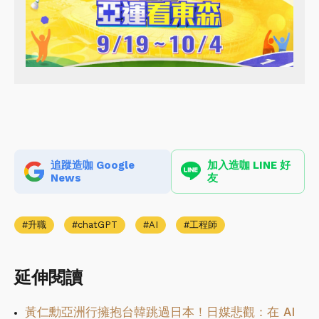
追蹤造咖 Google
加入造咖 LINE 好
News
友
升職
chatGPT
AI
工程師
延伸閱讀
黃仁勳亞洲行擁抱台韓跳過日本！日媒悲觀：在 AI