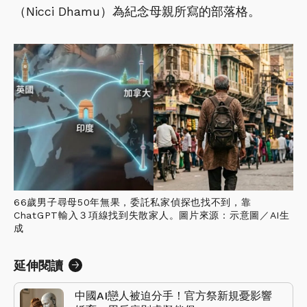
（Nicci Dhamu）為紀念母親所寫的部落格。
66歲男子尋母50年無果，委託私家偵探也找不到，靠
ChatGPT輸入３項線找到失散家人。圖片來源：示意圖／AI生
成
延伸閱讀
中國AI戀人被迫分手！官方祭新規憂影響