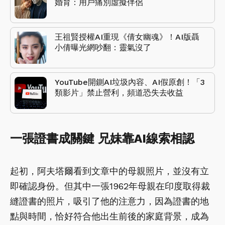
婚育：用戶痛別虛擬伴侶
王祖賢授權AI重現《倩女幽魂》！AI版聶
小倩曝光網吵翻：靈氣沒了
YouTube開鍘AI垃圾內容、AI假原創！「3
類影片」禁止營利，頻道恐失去收益
一張證書成關鍵 兄妹靠AI線索相認
起初，阿夫塔爾看到文章中的母親照片，並沒有立
即確認身份。但其中一張1962年母親在印度取得裁
縫證書的照片，吸引了他的注意力，因為證書的地
點與時間，恰好符合他出生前後的家庭背景，成為