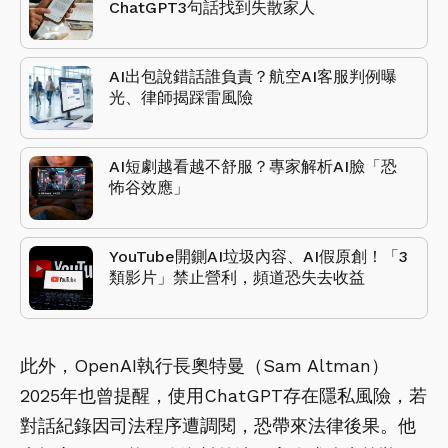
ChatGPT3句話找到失散家人
AI出包說錯話誰負責？航空AI客服判例曝
光、律師揭踩雷風險
AI短劇越看越不舒服？專家解析AI臉「恐
怖谷效應」
YouTube開鍘AI垃圾內容、AI假原創！「3
類影片」禁止營利，頻道恐失去收益
此外，OpenAI執行長奧特曼（Sam Altman）
2025年也曾提醒，使用ChatGPT存在隱私風險，若
對話紀錄因司法程序遭調閱，恐帶來法律後果。他