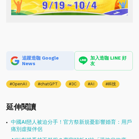
追蹤造咖 Google
加入造咖 LINE 好
News
友
OpenAI
chatGPT
3C
AI
科技
延伸閱讀
中國AI戀人被迫分手！官方祭新規憂影響婚育：用戶
痛別虛擬伴侶