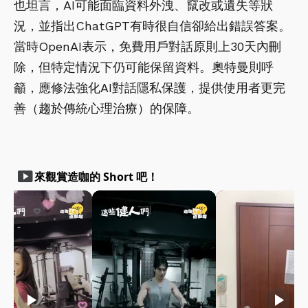
也坦言，AI可能面臨資料外洩、竄改或遺失等狀
況，並指出ChatGPT有時很自信卻給出錯誤答案。
當時OpenAI表示，免費用戶對話原則上30天內刪
除，但特定情況下仍可能保留資料。奧特曼則呼
籲，應修法強化AI對話隱私保護，提供使用者更完
善（趨於傳統心理治療）的保障。
smart_display
來觀賞造咖的 Short 吧！
play_arrow
play_arrow
play_arrow