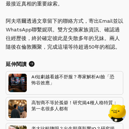
最接近真相的重要線索。
阿夫塔爾透過文章留下的聯絡方式，寄出Email並以
WhatsApp聯繫妮琪。雙方交換家族資訊、確認過
往經歷後，終於確定彼此是失散多年的兄妹。兩人
隨後在倫敦團聚，完成這場等待超過50年的相認。
延伸閱讀
AI短劇越看越不舒服？專家解析AI臉「恐
怖谷效應」
高智商不等於孤僻！研究揭4種人格特質：
第一名很多人都有
老大比較聰明？出生順序影響IQ？研究揭