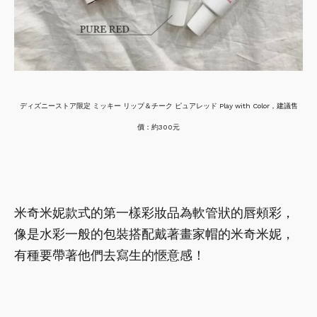
ディズニーストア限定 ミッキー リップ＆チーク ピュアレッド Play with Color，建議售
價：約300元
米奇米妮款式的第一樣彩妝品為軟管狀的唇頰彩，
像是水彩一般的包裝搭配戴著畫家帽的米奇米妮，
有種要帶著他們去寫生的愜意感！