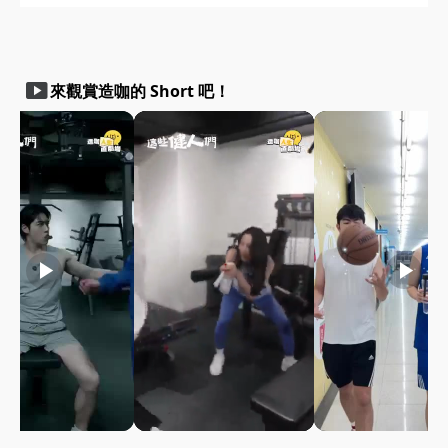
smart_display
來觀賞造咖的 Short 吧！
play_arrow
play_arrow
play_arrow