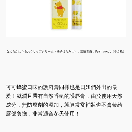
なめらかにうるおうリップクリーム（柚子はちみつ），建議售價：約NT.250元（不含稅）
可可蜂蜜口味的護唇膏同樣也是日妞們外出的最
愛！滋潤且帶有自然香氣的護唇膏，由於使用天然
成分，無防腐劑的添加，就算常常補妝也不會帶給
唇部負擔，非常適合冬天使用！