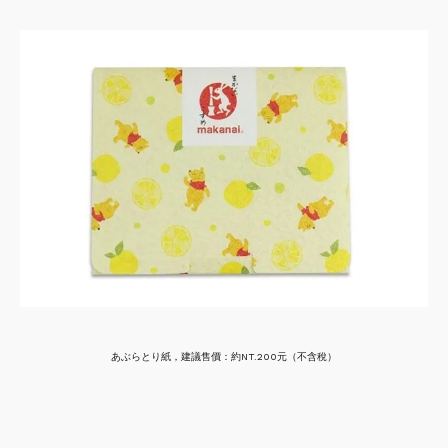
あぶらとり紙，建議售價：約NT.200元（不含稅）