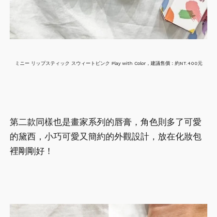
ミニー リップスティック スウィートピンク Play with Color，建議售價：約NT.400元
第二款同樣也是畫家系列的唇膏，角色則多了可愛
的黛西，小巧可愛又簡約的外觀設計，放在化妝包
裡剛剛好！