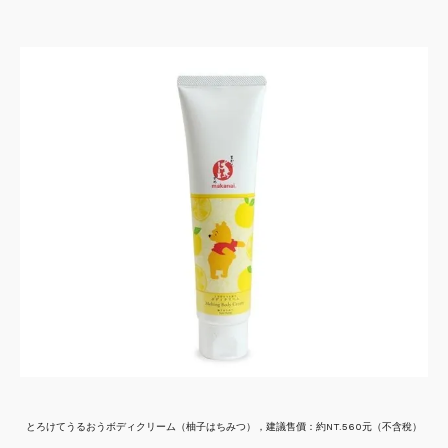
とろけてうるおうボディクリーム（柚子はちみつ），建議售價：約NT.560元（不含稅）