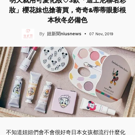
明天就用可愛化妝♡3款「迪士尼聯名彩
妝」櫻花妹也搶著買，奇奇&蒂蒂眼影根
本秋冬必備色
妞新聞niusnews
07 Nov, 2019
不知道妞妞們會不會很好奇日本女孩都流行什麼化