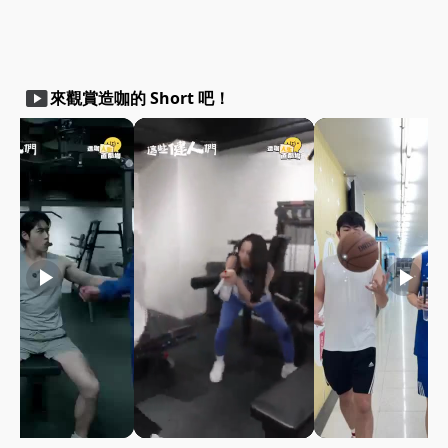
smart_display
來觀賞造咖的 Short 吧！
play_arrow
play_arrow
play_arrow