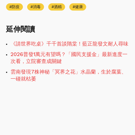
防疫
消毒
酒精
健康
延伸閱讀
《請世界吃桌》千千首談隋棠！藍正龍發文耐人尋味
2026普發1萬元有望嗎？「國民支援金」最新進度一
次看，立院審查成關鍵
雲南發現7株神秘「冥界之花」水晶蘭，生於腐葉、
一碰就枯萎