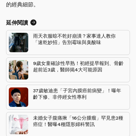
的經典細節。
延伸閱讀
雨天衣服晾不乾好崩潰？家事達人教你
「速乾妙招」告別霉味與臭酸味
9歲女童確診性早熟！初經提早報到、骨齡
超前近3歲，醫師揭4大可能原因
37歲敏迪患「子宮內膜癌前病變」！曝年
齡下修、非停經女性專利
未婚女子腹痛揪「16公分腫瘤」罕見患2種
癌症！醫曝4種隱形婦科警訊