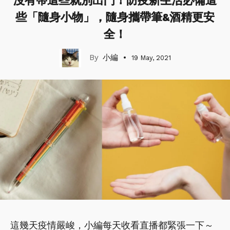
沒有帶這些就別出門！防疫新生活必備這
些「隨身小物」，隨身攜帶筆&酒精更安
全！
小編
19 May, 2021
這幾天疫情嚴峻，小編每天收看直播都緊張一下～