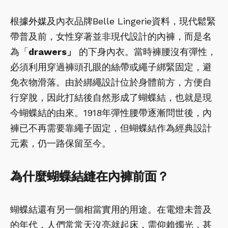
根據
外媒
及內衣品牌Belle Lingerie資料，現代鬆緊
帶普及前，女性穿著並非現代設計的內褲，而是名
為「
drawers」
的下身內衣。當時褲腰沒有彈性，
必須利用穿過褲頭孔眼的絲帶或繩子綁緊固定，避
免衣物滑落。由於綁繩設計位於身體前方，方便自
行穿脫，因此打結後自然形成了蝴蝶結，也就是現
今蝴蝶結的由來。1918年彈性腰帶逐漸問世後，內
褲已不再需要靠繩子固定，但蝴蝶結作為經典設計
元素，仍一路保留至今。
為什麼蝴蝶結縫在內褲前面？
蝴蝶結還有另一個相當實用的用途。在電燈未普及
的年代，人們常常天沒亮就起床，需仰賴燭光，甚