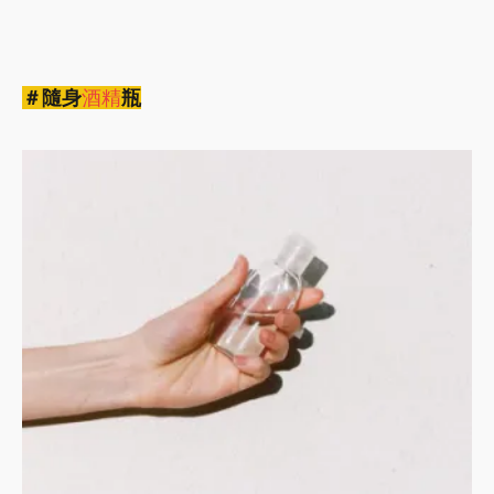
＃隨身
酒精
瓶