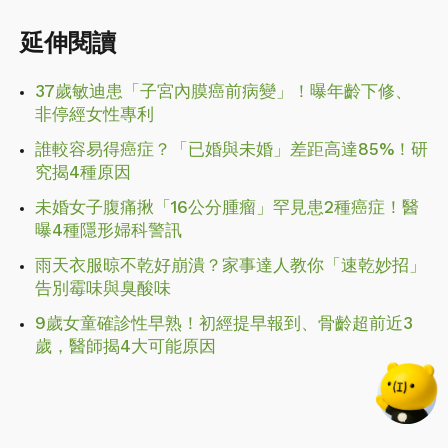
延伸閱讀
37歲敏迪患「子宮內膜癌前病變」！曝年齡下修、
非停經女性專利
誰較容易得癌症？「已婚與未婚」差距高達85%！研
究揭4種原因
未婚女子腹痛揪「16公分腫瘤」罕見患2種癌症！醫
曝4種隱形婦科警訊
雨天衣服晾不乾好崩潰？家事達人教你「速乾妙招」
告別霉味與臭酸味
9歲女童確診性早熟！初經提早報到、骨齡超前近3
歲，醫師揭4大可能原因