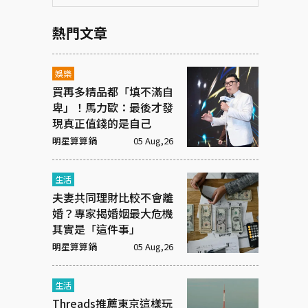
熱門文章
娛樂
買再多精品都「填不滿自
卑」！馬力歐：最後才發
現真正值錢的是自己
明星算算鍋
05 Aug,26
生活
夫妻共同理財比較不會離
婚？專家揭婚姻最大危機
其實是「這件事」
明星算算鍋
05 Aug,26
生活
Threads推薦東京這樣玩