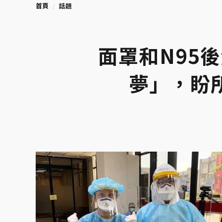
首頁
話題
面罩和N95
夢」，盼