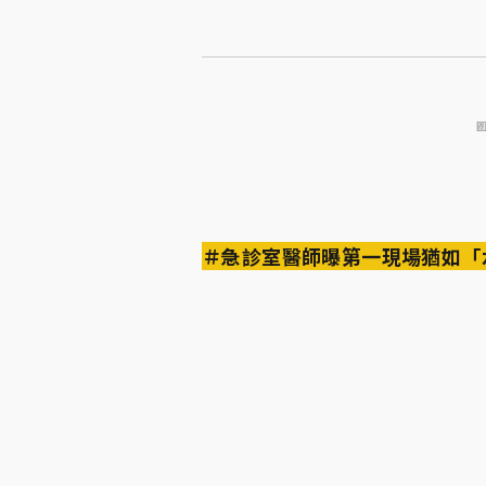
＃急診室醫師曝第一現場猶如「