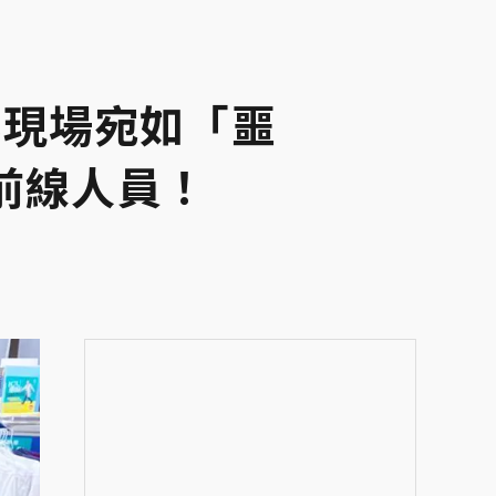
曝現場宛如「噩
前線人員！