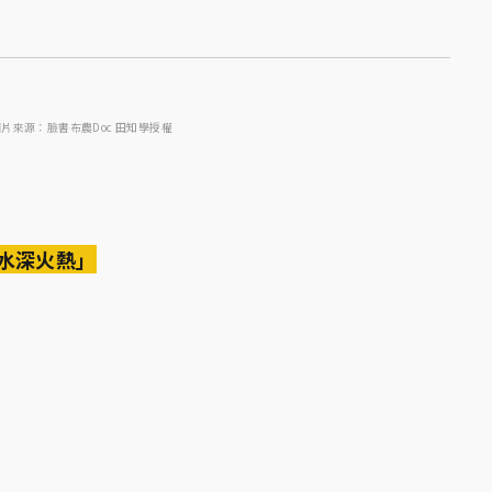
圖片來源：臉書布農Doc 田知學授權
水深火熱」