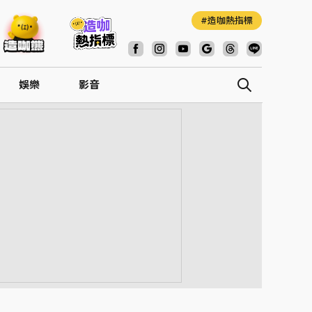
造咖熱指標
娛樂
影音