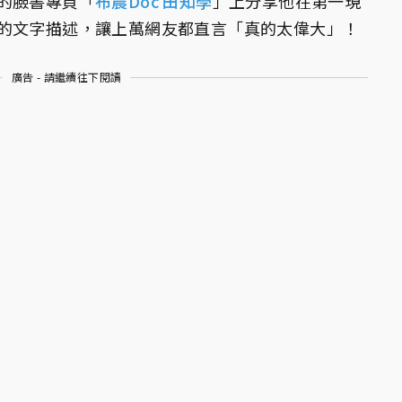
的臉書專頁「
布農Doc 田知學
」上分享他在第一現
的文字描述，讓上萬網友都直言「真的太偉大」！
廣告 - 請繼續往下閱讀