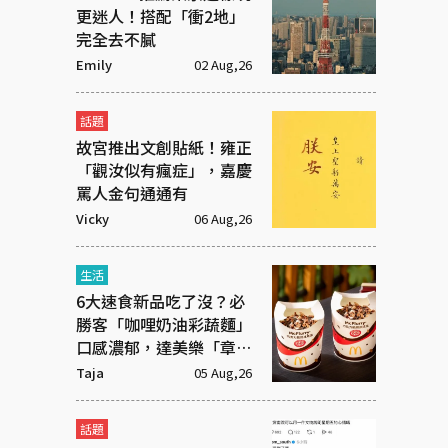
更迷人！搭配「衝2地」
完全去不膩
Emily
02 Aug,26
話題
故宮推出文創貼紙！雍正
「觀汝似有瘋症」，嘉慶
罵人金句通通有
Vicky
06 Aug,26
生活
6大速食新品吃了沒？必
勝客「咖哩奶油彩蔬麵」
口感濃郁，達美樂「章魚
燒披薩」社群新寵
Taja
05 Aug,26
話題