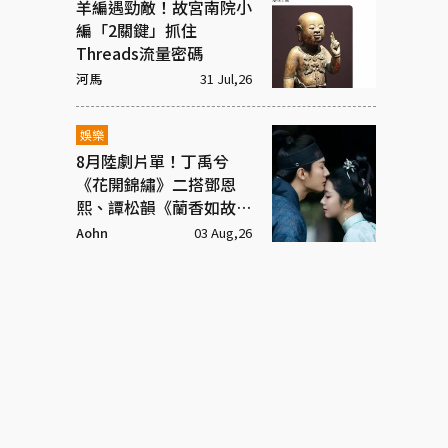
羊編遇勁敵！故宮南院小
編「2關鍵」抓住
Threads流量密碼
河馬
31 Jul,26
娛樂
8月陸劇片單！丁禹兮
《花開錦繡》二搭鄧恩
熙、譚松韻《蘭香如故》
庶女逆襲
Aohn
03 Aug,26