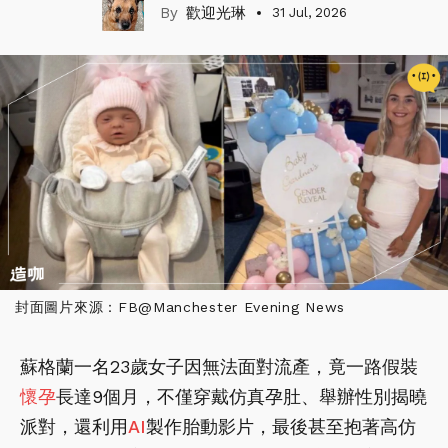
歡迎光琳
31 Jul, 2026
封面圖片來源：FB@Manchester Evening News
蘇格蘭一名23歲女子因無法面對流產，竟一路假裝
懷孕
長達9個月，不僅穿戴仿真孕肚、舉辦性別揭曉
派對，還利用
AI
製作胎動影片，最後甚至抱著高仿