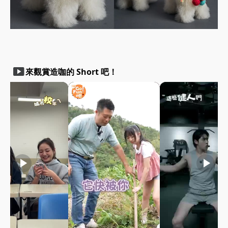
smart_display
來觀賞造咖的 Short 吧！
play_arrow
play_arrow
play_arrow