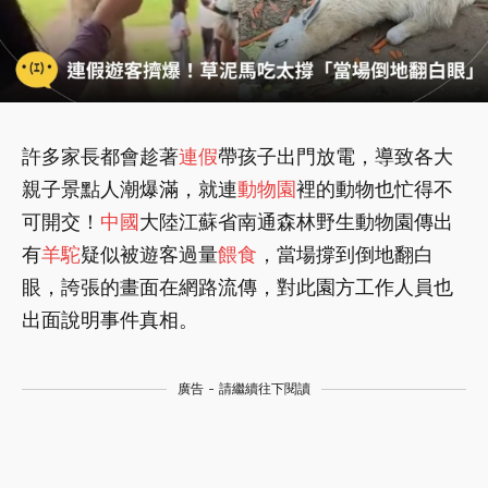
許多家長都會趁著
連假
帶孩子出門放電，導致各大
親子景點人潮爆滿，就連
動物園
裡的動物也忙得不
可開交！
中國
大陸江蘇省南通森林野生動物園傳出
有
羊駝
疑似被遊客過量
餵食
，當場撐到倒地翻白
眼，誇張的畫面在網路流傳，對此園方工作人員也
出面說明事件真相。
廣告 - 請繼續往下閱讀