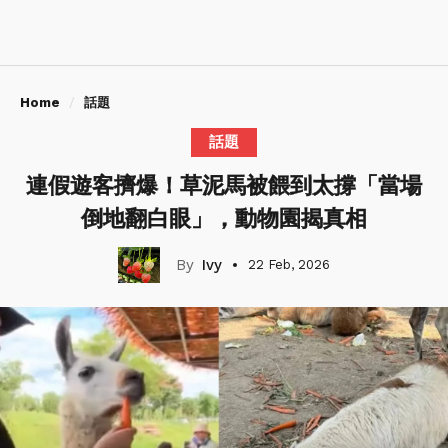
Home
話題
話題
連假遊客擠爆！草泥馬被餵到太撐「當場
倒地翻白眼」，動物園揭真相
Ivy
22 Feb, 2026