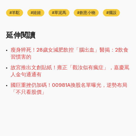
羊駝
娃娃
草泥馬
創意小物
擺設
延伸閱讀
瘦身猝死！28歲女減肥飲控「腦出血」醫揭：2飲食
習慣害的
故宮推出文創貼紙！雍正「觀汝似有瘋症」，嘉慶罵
人金句通通有
國巨重挫仍加碼！00981A換股名單曝光，逆勢布局
「不只看股價」