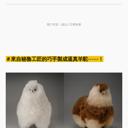
圖片來源：誠品人官網臉書
＃來自秘魯工匠的巧手製成逼真羊駝⋯⋯！