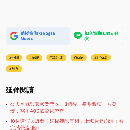
追蹤造咖 Google
加入造咖 LINE 好
News
友
中國
羊駝
草泥馬
動物
動物園
餵食
延伸閱讀
公天竺鼠誤闖極樂禁區！3週後「身形激瘦」被發
現，寫下400鼠寶爸傳奇
10月連假大爆發！網揭殘酷真相，上班族超崩潰：看
完感覺沒賺到