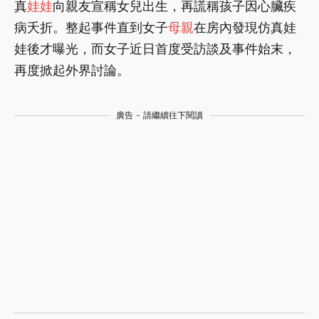
真
娃娃
向親友宣稱女兒出生，再謊稱孩子因心臟疾
病夭折。整起事件直到女子
母親
在房內發現仿真娃
娃後才曝光，而女子近日首度受訪談及事件始末，
再度掀起外界討論。
廣告 - 請繼續往下閱讀