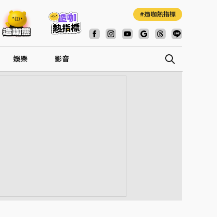
造咖熱指標
娛樂
影音