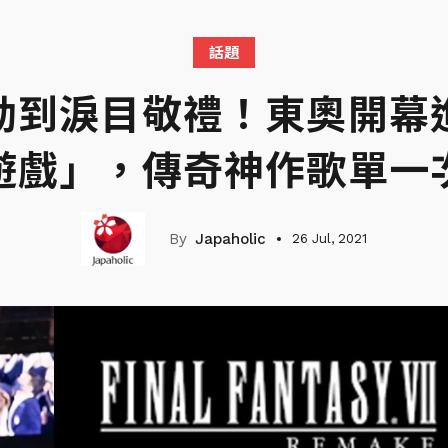
話題
動到淚目敬禮！東奧開幕
遊戲」，傳奇神作歌單一
Japaholic
26 Jul, 2021