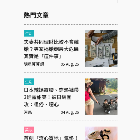
熱門文章
生活
夫妻共同理財比較不會離
婚？專家揭婚姻最大危機
其實是「這件事」
明星算算鍋
05 Aug,26
生活
日本辣媽露腰、穿熱褲帶
3娃露甜笑！被日網圍
攻：粗俗、噁心
河馬
04 Aug,26
美妝
首創「流心質地」氣墊！