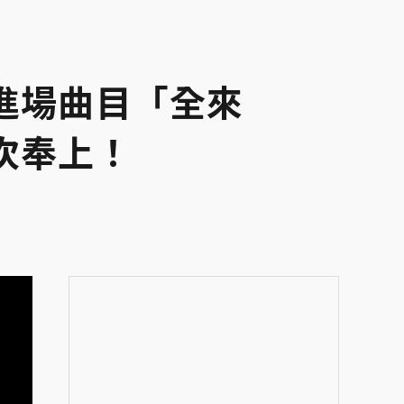
進場曲目「全來
次奉上！