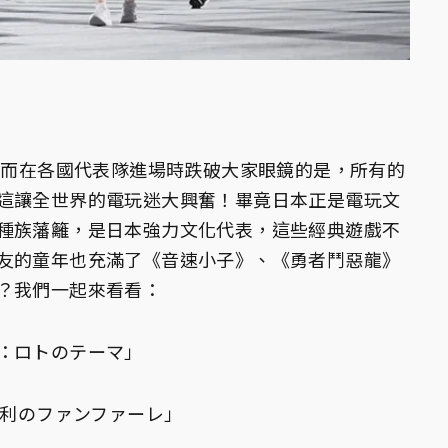
，然而在各國代表隊進場時跌破大家眼鏡的是，所有的
這讓全世界的電玩迷大興奮！畢竟日本正是電玩文
種族藩籬，是日本強力文化代表，這些經典遊戲不
友的童年也充滿了《音速小子》、《勇者鬥惡龍》
？我們一起來看看：
：ロトのテーマ」
：「勝利のファンファーレ」