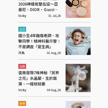
2026神級氣墊在這～亞
曼尼、DIOR、Ｇucci美
度破表
Vicky
31 Jul,26
生活
國小生4年踹傷老師、攻
擊同學！精神科醫示警：
不是調皮「是生病」
河馬
01 Aug,26
話題
雲南發現7株神秘「冥界
之花」水晶蘭，生於腐
葉、一碰就枯萎
Vicky
04 Aug,26
娛樂