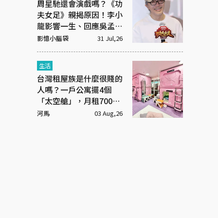
周星馳還會演戲嗎？《功
夫女足》親揭原因！李小
龍影響一生、回應吳孟達
彩蛋
影憶小腦袋
31 Jul,26
生活
台灣租屋族是什麼很賤的
人嗎？一戶公寓擺4個
「太空艙」，月租7000
元
河馬
03 Aug,26