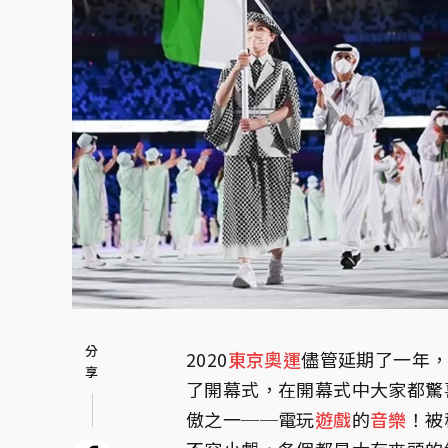
2020
東京奧運
儘管延期了一年
了開幕式，在開幕式中大家都驚
傲之一──電玩
遊戲
的
音樂
！被