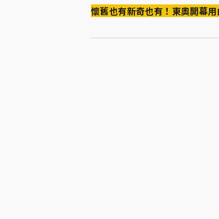
懷舊也有新奇也有！東奧開幕用