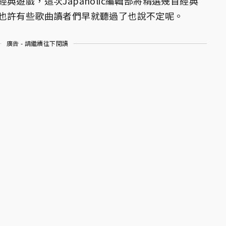
遊戲，這次Japaholic編輯部將精選幾首經典
也許有些歌曲讀者們早就聽過了也說不定呢。
廣告 - 請繼續往下閱讀