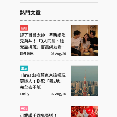
熱門文章
話題
認了哥哥太帥…準新娘吃
兄弟丼！「3人同居、睡
覺靠排班」百萬網友看傻
眼
歡迎光琳
03 Aug,26
生活
Threads推薦東京這樣玩
更迷人！搭配「衝2地」
完全去不膩
Emily
02 Aug,26
美妝
可愛護手霜免費送！