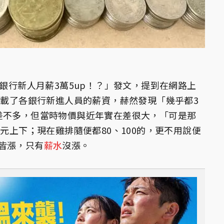
前銀行新人月薪3萬5up！？」發文，提到在網路上
列載了各銀行新進人員的薪資，赫然發現「幾乎都3
差不多，但當時物價與近年實在差很大，「可是那
0元上下；現在雞排隨便都80、100的，更不用說便
皆漲，只有
薪水
沒漲。