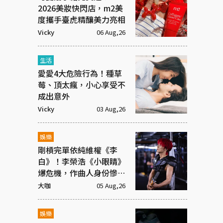
2026美妝快閃店，m2美
度攜手臺虎精釀美力亮相
Vicky
06 Aug,26
生活
愛愛4大危險行為！種草
莓、頂太瘋，小心享受不
成出意外
Vicky
03 Aug,26
娛樂
剛槓完單依純維權《李
白》！李榮浩《小眼睛》
爆危機，作曲人身份慘遭
抹去
大咖
05 Aug,26
娛樂