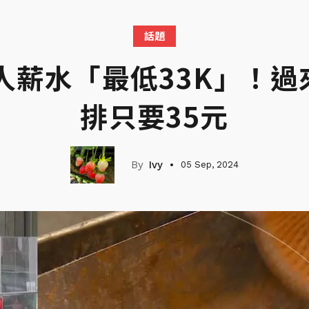
話題
人薪水「最低33K」！
排只要35元
Ivy
05 Sep, 2024