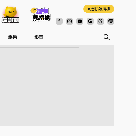
造咖熱指標
娛樂
影音