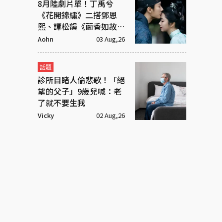
8月陸劇片單！丁禹兮
《花開錦繡》二搭鄧恩
熙、譚松韻《蘭香如故》
庶女逆襲
Aohn
03 Aug,26
話題
診所目睹人倫悲歌！「絕
望的父子」9歲兒喊：老
了就不要生我
Vicky
02 Aug,26