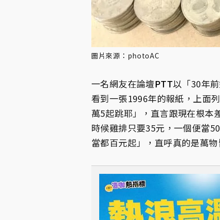
圖片來源：photoAC
一名網友在論壇
PTT
以「30年
看到一張1996年的報紙，上面
萬5起跳耶」，直言跟現在根本
時候雞排只要35元，一個便當5
當都百元起」，直呼真的是萬物