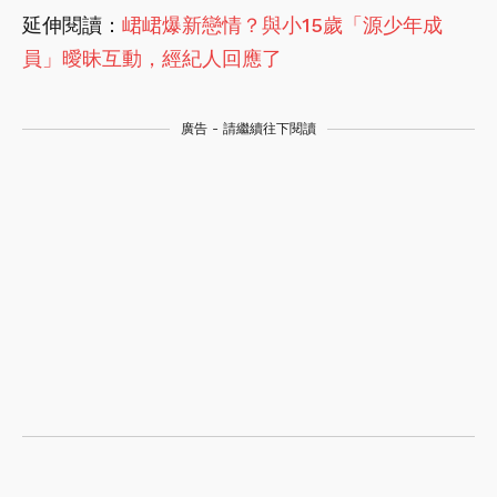
延伸閱讀：
峮峮爆新戀情？與小15歲「源少年成
員」曖昧互動，經紀人回應了
廣告 - 請繼續往下閱讀