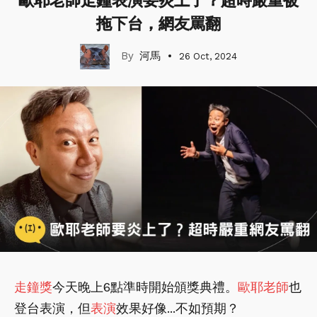
歐耶老師走鐘表演要炎上了？超時嚴重被
拖下台，網友罵翻
河馬
26 Oct, 2024
走鐘獎
今天晚上6點準時開始頒獎典禮。
歐耶老師
也
登台表演，但
表演
效果好像...不如預期？