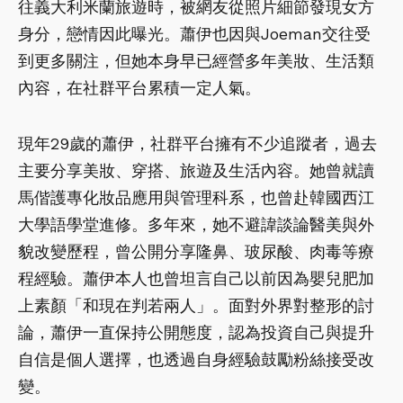
往義大利米蘭旅遊時，被網友從照片細節發現女方
身分，戀情因此曝光。蕭伊也因與Joeman交往受
到更多關注，但她本身早已經營多年美妝、生活類
內容，在社群平台累積一定人氣。
現年29歲的蕭伊，社群平台擁有不少追蹤者，過去
主要分享美妝、穿搭、旅遊及生活內容。她曾就讀
馬偕護專化妝品應用與管理科系，也曾赴韓國西江
大學語學堂進修。多年來，她不避諱談論醫美與外
貌改變歷程，曾公開分享隆鼻、玻尿酸、肉毒等療
程經驗。蕭伊本人也曾坦言自己以前因為嬰兒肥加
上素顏「和現在判若兩人」。面對外界對整形的討
論，蕭伊一直保持公開態度，認為投資自己與提升
自信是個人選擇，也透過自身經驗鼓勵粉絲接受改
變。