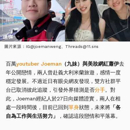
圖片來源：IG@joemanweng、Threads@11.sns
百萬
youtuber
Joeman
（九妹）
與美妝網紅
蕭伊
去
年公開戀情，兩人曾赴義大利米蘭旅遊，感情一度
穩定發展。不過近日有眼尖網友發現，雙方社群平
台已取消彼此追蹤，引發外界猜測是否
分手
。對
此，Joeman經紀人於27日向媒體證實，兩人在相
處一段時間後，目前已回到
單身
狀態，未來將
「各
自為工作與生活努力」
，確認這段戀情和平落幕。