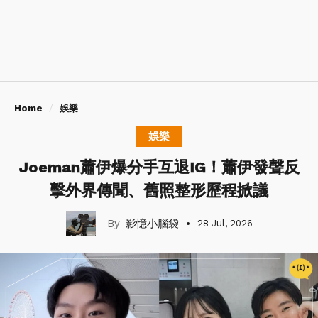
Home
娛樂
娛樂
Joeman蕭伊爆分手互退IG！蕭伊發聲反
擊外界傳聞、舊照整形歷程掀議
影憶小腦袋
28 Jul, 2026