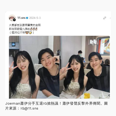
Joeman蕭伊分手互退IG掀熱議！蕭伊發聲反擊外界傳聞。圖
片來源：IG@11.sns