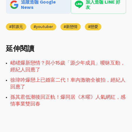
追蹤造咖 Google
加入造咖 LINE 好
News
友
郭源元
youtuber
新戀情
戀愛
延伸閱讀
峮峮爆新戀情？與小15歲「源少年成員」曖昧互動，
經紀人回應了
徐瑋吟爆戀上已婚富二代！車內激吻全被拍，經紀人
回應了
孫其君低潮後回正軌！爆同居《木曜》人氣網紅，感
情事業雙回春