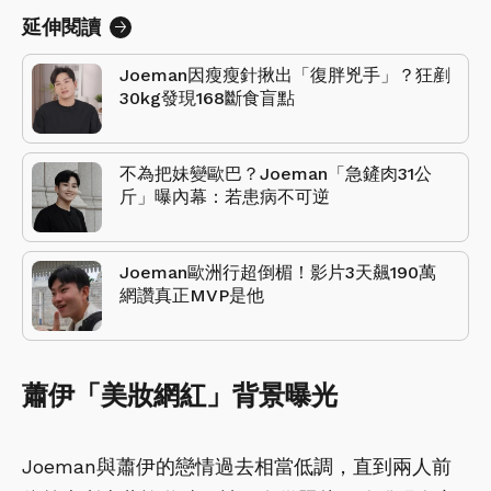
延伸閱讀
Joeman因瘦瘦針揪出「復胖兇手」？狂剷
30kg發現168斷食盲點
不為把妹變歐巴？Joeman「急鏟肉31公
斤」曝內幕：若患病不可逆
Joeman歐洲行超倒楣！影片3天飆190萬
網讚真正MVP是他
蕭伊「美妝網紅」背景曝光
Joeman與蕭伊的戀情過去相當低調，直到兩人前