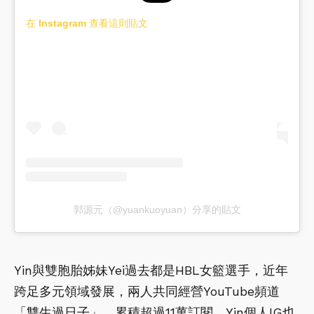
在 Instagram 查看這則貼文
郭源元（@yuankuoyuan）分享的貼文
Yin與雙胞胎姊妹Yei過去都是HBL女籃選手，近年
跨足多元領域發展，兩人共同經營YouTube頻道
「雙生過日子」，累積超過11萬訂閱，Yin個人IG也