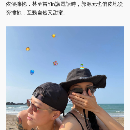
依偎擁抱，甚至當Yin講電話時，郭源元也俏皮地從
旁摟抱，互動自然又甜蜜。