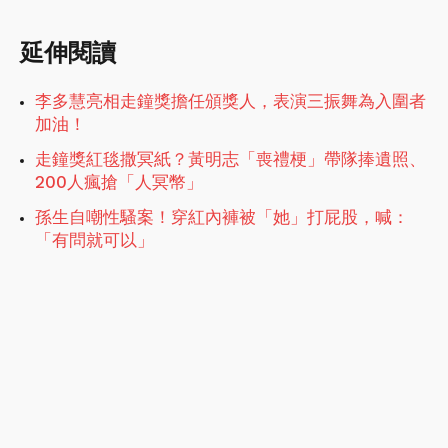
延伸閱讀
李多慧亮相走鐘獎擔任頒獎人，表演三振舞為入圍者
加油！
走鐘獎紅毯撒冥紙？黃明志「喪禮梗」帶隊捧遺照、
200人瘋搶「人冥幣」
孫生自嘲性騷案！穿紅內褲被「她」打屁股，喊：
「有問就可以」