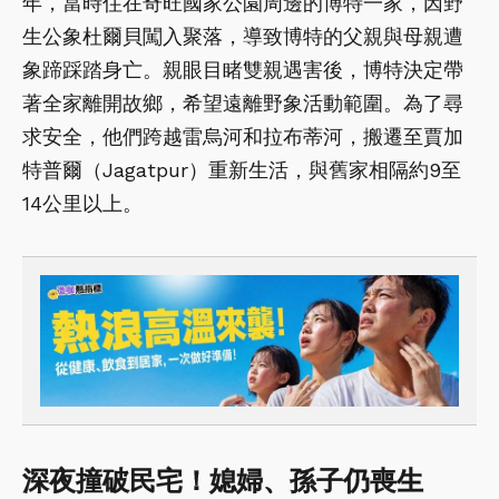
年，當時住在奇旺國家公園周邊的博特一家，因野
生公象杜爾貝闖入聚落，導致博特的父親與母親遭
象蹄踩踏身亡。親眼目睹雙親遇害後，博特決定帶
著全家離開故鄉，希望遠離野象活動範圍。為了尋
求安全，他們跨越雷烏河和拉布蒂河，搬遷至賈加
特普爾（Jagatpur）重新生活，與舊家相隔約9至
14公里以上。
深夜撞破民宅！媳婦、孫子仍喪生