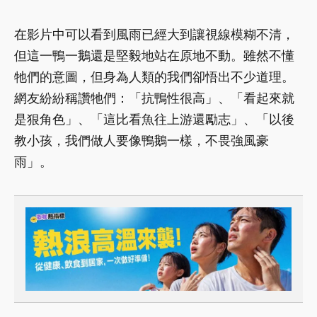
在影片中可以看到風雨已經大到讓視線模糊不清，
但這一鴨一鵝還是堅毅地站在原地不動。雖然不懂
牠們的意圖，但身為人類的我們卻悟出不少道理。
網友紛紛稱讚牠們：「抗鴨性很高」、「看起來就
是狠角色」、「這比看魚往上游還勵志」、「以後
教小孩，我們做人要像鴨鵝一樣，不畏強風豪
雨」。