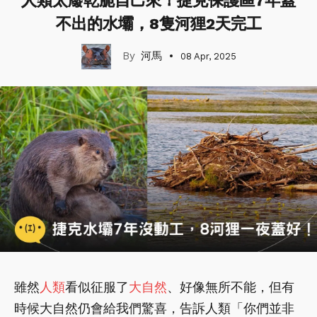
人類太廢乾脆自己來！捷克保護區7年蓋
不出的水壩，8隻河狸2天完工
河馬
08 Apr, 2025
雖然
人類
看似征服了
大自然
、好像無所不能，但有
時候大自然仍會給我們驚喜，告訴人類「你們並非