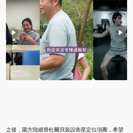
play_arrow
play_arrow
play_arrow
之後，園方陸續替杜爾貝裝設衛星定位項圈，希望