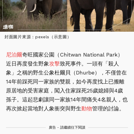
封面圖片來源：pexels（示意圖）
尼泊爾
奇旺國家公園（Chitwan National Park）
近日再度發生野象
攻擊
致死事件。一頭有「殺人
象」之稱的野生公象杜爾貝（Dhurbe），不僅曾在
14年前踩死同一家族的雙親，如今再度找上已搬離
原居地的受害家庭，闖入住家踩死25歲媳婦與4歲
孫子。這起悲劇讓同一家族14年間痛失4名親人，也
再次掀起當地對人象衝突與野生
動物
管理的討論。
廣告 - 請繼續往下閱讀