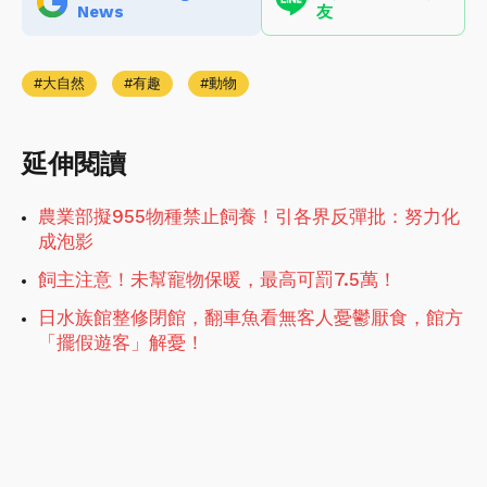
News
友
大自然
有趣
動物
延伸閱讀
農業部擬955物種禁止飼養！引各界反彈批：努力化
成泡影
飼主注意！未幫寵物保暖，最高可罰7.5萬！
日水族館整修閉館，翻車魚看無客人憂鬱厭食，館方
「擺假遊客」解憂！