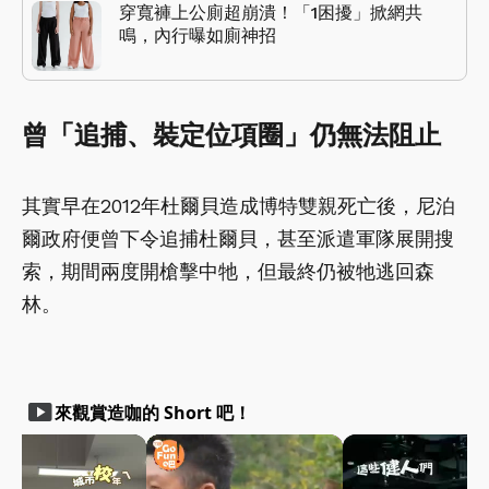
穿寬褲上公廁超崩潰！「1困擾」掀網共
鳴，內行曝如廁神招
曾「追捕、裝定位項圈」仍無法阻止
其實早在2012年杜爾貝造成博特雙親死亡後，尼泊
爾政府便曾下令追捕杜爾貝，甚至派遣軍隊展開搜
索，期間兩度開槍擊中牠，但最終仍被牠逃回森
林。
smart_display
來觀賞造咖的 Short 吧！