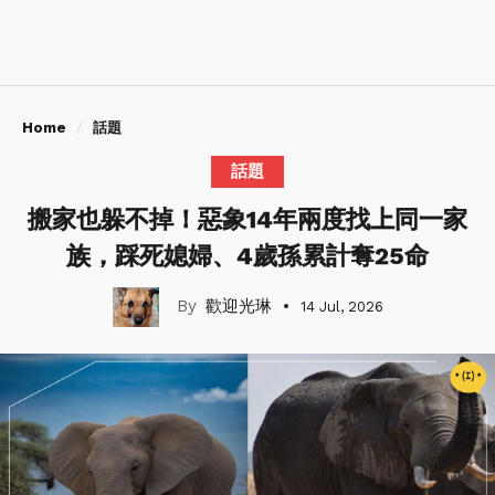
Home
話題
話題
搬家也躲不掉！惡象14年兩度找上同一家
族，踩死媳婦、4歲孫累計奪25命
歡迎光琳
14 Jul, 2026