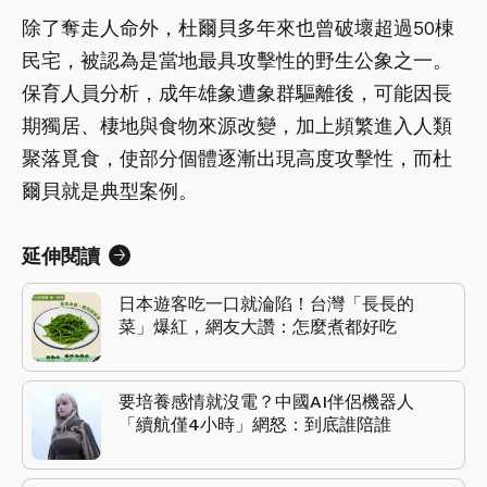
除了奪走人命外，杜爾貝多年來也曾破壞超過50棟
民宅，被認為是當地最具攻擊性的野生公象之一。
保育人員分析，成年雄象遭象群驅離後，可能因長
期獨居、棲地與食物來源改變，加上頻繁進入人類
聚落覓食，使部分個體逐漸出現高度攻擊性，而杜
爾貝就是典型案例。
延伸閱讀
日本遊客吃一口就淪陷！台灣「長長的
菜」爆紅，網友大讚：怎麼煮都好吃
要培養感情就沒電？中國AI伴侶機器人
「續航僅4小時」網怒：到底誰陪誰