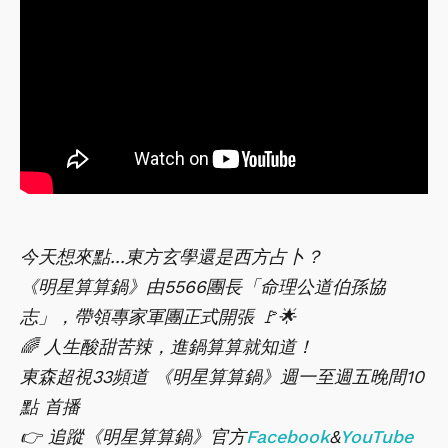
今天想來點...東方玄學還是西方占卜？
《明星算算鍋》由5566團長「命理公道伯孫協
志」，帶領專家軍團正式開張 🚩🌟
🌈 人生酸甜苦辣，進鍋算算就知道！
東森超視33頻道 《明星算算鍋》週一至週五晚間10
點 首播
👉 追蹤《明星算算鍋》官方
Facebook
&
YouTube