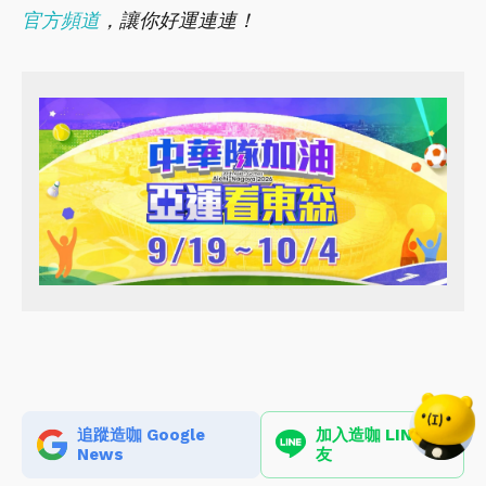
官方頻道
，讓你好運連連！
追蹤造咖 Google
加入造咖 LINE 好
News
友