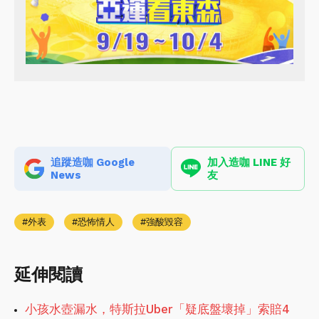
追蹤造咖 Google
加入造咖 LINE 好
News
友
外表
恐怖情人
強酸毀容
延伸閱讀
小孩水壺漏水，特斯拉Uber「疑底盤壞掉」索賠4