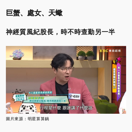
巨蟹、處女、天蠍
神經質風紀股長，時不時查勤另一半
圖
片來源：
明星算算鍋