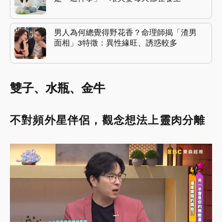
男人為何總覺得野花香？命理師揭「渣男
面相」3特徵：異性緣旺、誘惑較多
雙子、水瓶、金牛
不對頻外星伴侶，觀念想法上靈肉分離