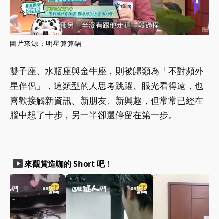
圖
片來源：
明星算算鍋
雙子座、水瓶座與金牛座，則被歸類為「不對頻外
星伴侶」，這類型的人思考跳躍、眼光看得遠，也
喜歡接觸新資訊、新朋友、新興趣，但常常已經在
腦中想了十步，另一半卻還停留在第一步。
smart_display
來觀賞造咖的 Short 吧！