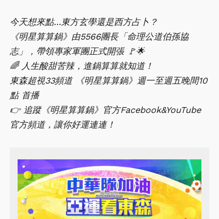
今天想來點...東方玄學還是西方占卜？
《明星算算鍋》由5566團長「命理公道伯孫協
志」，帶領專家軍團正式開張 🚩🌟
🌈 人生酸甜苦辣，進鍋算算就知道！
東森超視33頻道 《明星算算鍋》週一至週五晚間10
點 首播
👉 追蹤《明星算算鍋》官方Facebook&YouTube
官方頻道，讓你好運連連！