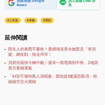
追蹤造咖 Google
加入造咖 LINE 好
News
友
上班族
省錢
理財
延伸閱讀
陌生人的東西不要收！貴婦強送香水她驚見「有頭
髮」網友勸：快去拜拜！
貝碧佳最快今轉中颱！週末一路甩雨到中秋，2地區
賞月要碰運氣
「IU安可場10萬人演唱會」因他提1建議恐取消：粉
絲隔空交火開槓