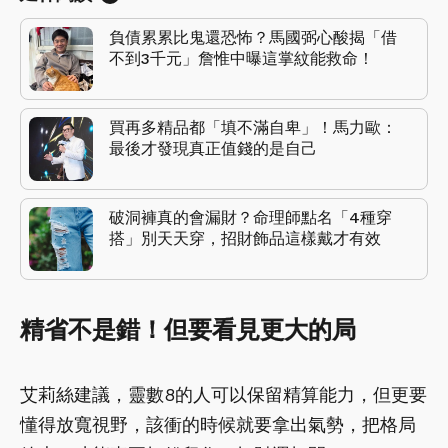
負債累累比鬼還恐怖？馬國弼心酸揭「借
不到3千元」詹惟中曝這掌紋能救命！
買再多精品都「填不滿自卑」！馬力歐：
最後才發現真正值錢的是自己
破洞褲真的會漏財？命理師點名「4種穿
搭」別天天穿，招財飾品這樣戴才有效
精省不是錯！但要看見更大的局
艾莉絲建議，靈數8的人可以保留精算能力，但更要
懂得放寬視野，該衝的時候就要拿出氣勢，把格局