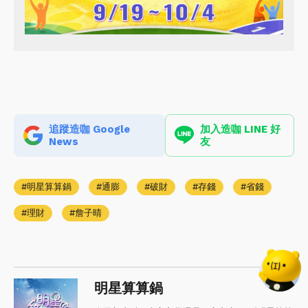
追蹤造咖 Google
加入造咖 LINE 好
News
友
明星算算鍋
通膨
破財
存錢
省錢
理財
詹子晴
明星算算鍋