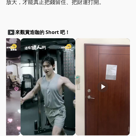
放大，才能真正把錢留住、把財運打開。
smart_display
來觀賞造咖的 Short 吧！
play_arrow
play_arrow