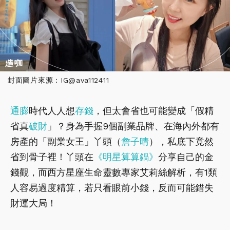
封面圖片來源：IG@ava112411
通膨
時代人人想
存錢
，但太會省也可能變成「假精
省真
破財
」？身為手握9個副業品牌、在海內外都有
房產的「副業女王」丫頭（
詹子晴
），私底下竟然
省到骨子裡！丫頭在
《明星算算鍋》
分享自己的金
錢觀，而西方星座生命靈數專家艾莉絲解析，有1類
人容易過度精算，若只看眼前小錢，反而可能錯失
財運大局！