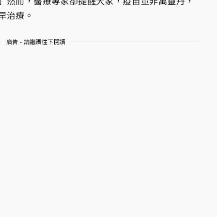
」然而，醫療專家卻提醒大家，疫苗並非萬靈丹，
早治療。
廣告 - 請繼續往下閱讀