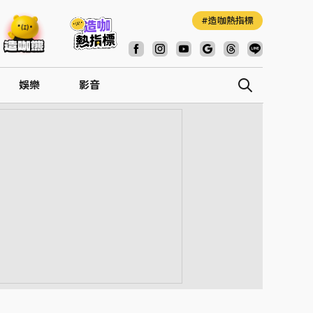
造咖熱指標
娛樂
影音