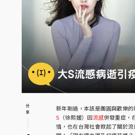
新年剛過，本該是團圓與歡樂的
S
（徐熙媛）因
流感
併發重症，
惜，也在台灣社會掀起了關於流