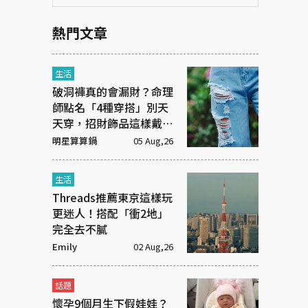
熱門文章
生活
破洞褲真的會漏財？命理
師點名「4種穿搭」別天
天穿，招財飾品這樣戴才
有效
明星算算鍋
05 Aug,26
生活
Threads推薦東京這樣玩
更迷人！搭配「衝2地」
完全去不膩
Emily
02 Aug,26
話題
懷孕9個月生下假娃娃？