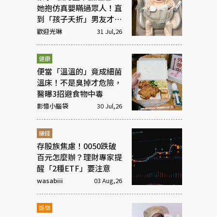
她抱仿真嬰瞞過眾人！直
到「孩子夭折」男友才知
受騙
歡迎光琳
31 Jul,26
健康
便當「溫溫的」竟成細菌
溫床！不是臭掉才危險，
醫曝3招避食物中毒
影憶小腦袋
30 Jul,26
賺錢
存股族焦慮！0050跌破
百元怎麼辦？理財專家提
醒「2種ETF」要注意
wasabiii
03 Aug,26
娛樂