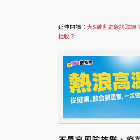
延伸閱讀：
大S離世是急診耽誤
拒收？
不是高風險族群，疫