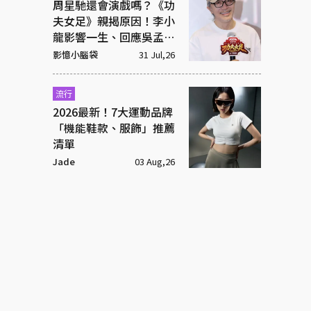
周星馳還會演戲嗎？《功
夫女足》親揭原因！李小
龍影響一生、回應吳孟達
彩蛋
影憶小腦袋
31 Jul,26
流行
2026最新！7大運動品牌
「機能鞋款、服飾」推薦
清單
Jade
03 Aug,26