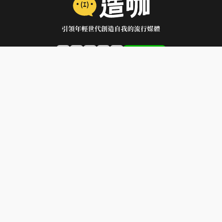
加入好友
東森電視集團 版權所有 © 2024 All Rights Reserved.
重要聲明：任何未經本公司同意或授權，擅自抄襲、剽竊本公司報導、文章或
照片，
本公司為遏止抄襲歪風，維護創作秩序，一定會向法院提起民刑訴訟追究相關
法律責任，絕不寬貸。
造咖主理人
關於我們
聯絡我們
使用者條款與隱私權聲明
© 2024 Eastern Broadcasting Co., Ltd.