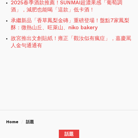
2025春季酒款推薦！SUNMAI超濃果感「葡萄調
酒」，減肥也能喝「這款」低卡酒！
承繼新品「香草鳳梨金磚」重磅登場！盤點7家鳳梨
酥：微熱山丘、旺萊山、niko bakery
故宮推出文創貼紙！雍正「觀汝似有瘋症」，嘉慶罵
人金句通通有
Home
話題
話題