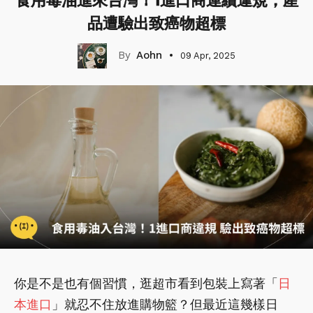
食用毒油進來台灣！1進口商連續違規，產
品遭驗出致癌物超標
Aohn
09 Apr, 2025
你是不是也有個習慣，逛超市看到包裝上寫著「
日
本進口
」就忍不住放進購物籃？但最近這幾樣日