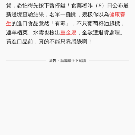
貨，恐怕得先按下暫停鍵！食藥署昨（8）日公布最
新邊境查驗結果，名單一攤開，幾樣你以為
健康養
生
的進口食品竟然「有毒」，不只葡萄籽油超標，
連羊栖菜、水雲也檢出
重金屬
，全數遭退貨處理。
買進口品前，真的不能只靠感覺啊！
廣告 - 請繼續往下閱讀