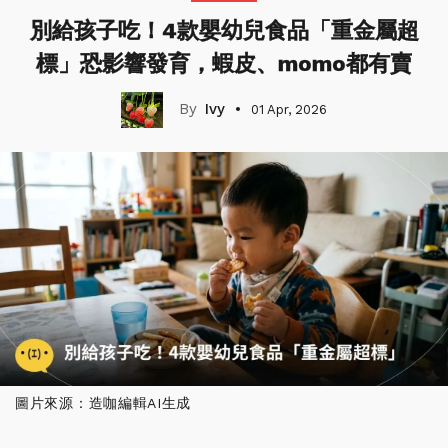
別給孩子吃！4款嬰幼兒食品「重金屬超
標」恐影響發育，蝦皮、momo都有賣
Ivy
01 Apr, 2026
圖片來源：造咖編輯AI生成