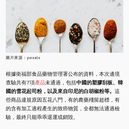
圖片來源：pexels
根據衛福部食品藥物管理署公布的資料，本次邊境
查驗共有7項
產品
未通過，包括
中國的塑膠刮板、韓
國的雪花起司粉，以及來自印尼的白胡椒粉等。
這
些商品違規原因五花八門，有的農藥殘留超標，有
的含有加工過程產生的致癌物質，全都無法通過檢
驗，最終只能乖乖退運或銷毀。