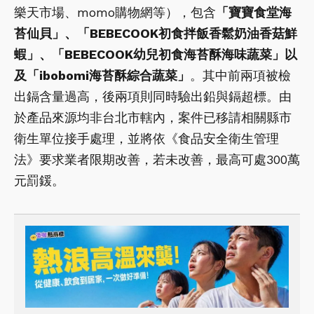
樂天市場、momo購物網等），包含
「寶寶食堂海
苔仙貝」、「BEBECOOK初食拌飯香鬆奶油香菇鮮
蝦」、「BEBECOOK幼兒初食海苔酥海味蔬菜」以
及「ibobomi海苔酥綜合蔬菜」
。其中前兩項被檢
出鎘含量過高，後兩項則同時驗出鉛與鎘超標。由
於產品來源均非台北市轄內，案件已移請相關縣市
衛生單位接手處理，並將依《食品安全衛生管理
法》要求業者限期改善，若未改善，最高可處300萬
元罰鍰。