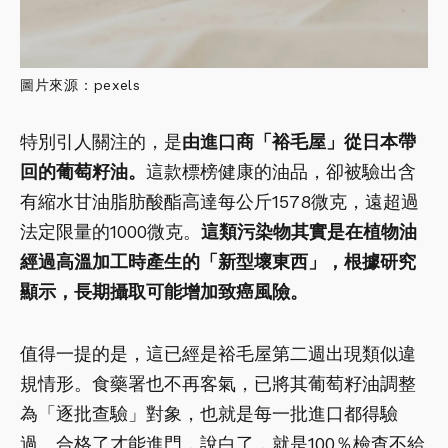
圖片來源：pexels
特別引人關注的，是
由進口商「裕毛屋」從日本帶
回的葡萄籽油。
這款標榜健康的油品，卻被驗出含
有縮水甘油脂肪酸酯高達每公斤1578微克，遠超過
法定限量的1000微克。
這類污染物其實是在植物油
經過高溫加工時產生的「新型壞東西」，根據研究
顯示，長期攝取可能增加致癌風險。
值得一提的是，這已經是裕毛屋第二週出現類似違
規情形。食藥署也不再客氣，已將其葡萄籽油調整
為「逐批查驗」對象，也就是每一批進口都得驗
過、合格了才能進門，說白了，就是100％檢查不給