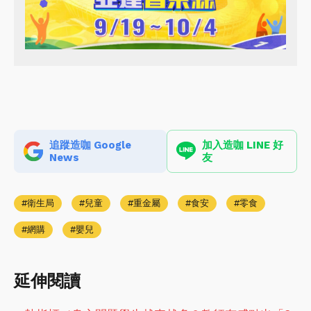
追蹤造咖 Google
加入造咖 LINE 好
News
友
衛生局
兒童
重金屬
食安
零食
網購
嬰兒
延伸閱讀